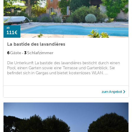
ab
111€
La bastide des lavandières
·
6
Gäste
3
Schlafzimmer
Die Unterkunft La bastide des lavandières besticht durch einen
Pool, einen Garten sowie eine Terrasse und Gartenblick. Sie
befindet sich in Gargas und bietet kostenloses WLAN. ...
zum Angebot