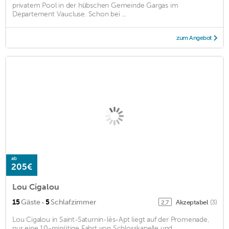
privatem Pool in der hübschen Gemeinde Gargas im
Departement Vaucluse. Schon bei ...
zum Angebot
ab
205€
Lou Cigalou
·
15
Gäste
5
Schlafzimmer
Akzeptabel
(3)
2,7
Lou Cigalou in Saint-Saturnin-lès-Apt liegt auf der Promenade,
nur eine 10-minütige Fahrt von Schlosskapelle und