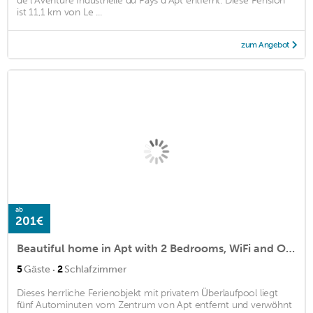
de l’Aventure Industrielle du Pays d’Apt entfernt. Diese Pension
ist 11,1 km von Le ...
zum Angebot
ab
201€
Beautiful home in Apt with 2 Bedrooms, WiFi and Outdoor swimming pool
·
5
Gäste
2
Schlafzimmer
Dieses herrliche Ferienobjekt mit privatem Überlaufpool liegt
fünf Autominuten vom Zentrum von Apt entfernt und verwöhnt