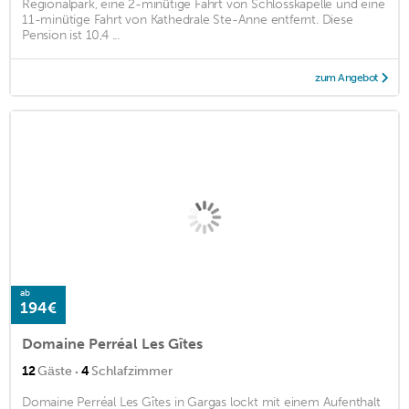
Regionalpark, eine 2-minütige Fahrt von Schlosskapelle und eine
11-minütige Fahrt von Kathedrale Ste-Anne entfernt. Diese
Pension ist 10,4 ...
zum Angebot
ab
194€
Domaine Perréal Les Gîtes
·
12
Gäste
4
Schlafzimmer
Domaine Perréal Les Gîtes in Gargas lockt mit einem Aufenthalt