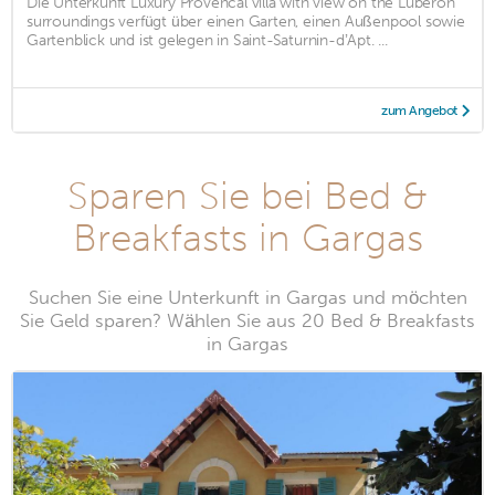
Die Unterkunft Luxury Provencal villa with view on the Luberon
surroundings verfügt über einen Garten, einen Außenpool sowie
Gartenblick und ist gelegen in Saint-Saturnin-dʼApt. ...
zum Angebot
Sparen Sie bei Bed &
Breakfasts in Gargas
Suchen Sie eine Unterkunft in Gargas und möchten
Sie Geld sparen? Wählen Sie aus 20 Bed & Breakfasts
in Gargas