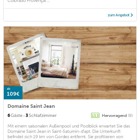
Colorado Provençal ...
zum Angebot
ab
109€
Domaine Saint Jean
·
6
Gäste
3
Schlafzimmer
Hervorragend
(9)
13,3
Mit einem saisonalen Außenpool und Poolblick erwartet Sie das
Domaine Saint Jean in Saint-Saturnin-dʼapt. Die Unterkunft
befindet sich 19 km von Gordes entfernt. Sie profitieren von