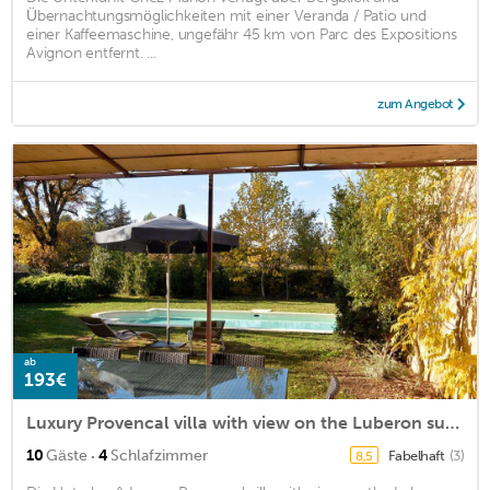
Übernachtungsmöglichkeiten mit einer Veranda / Patio und
einer Kaffeemaschine, ungefähr 45 km von Parc des Expositions
Avignon entfernt. ...
zum Angebot
ab
193€
Luxury Provencal villa with view on the Luberon surroundings
·
10
Gäste
4
Schlafzimmer
Fabelhaft
(3)
8,5