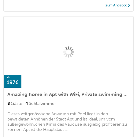
zum Angebot
ab
197€
Amazing home in Apt with WiFi, Private swimming pool and Outdoor swimming pool
·
8
Gäste
4
Schlafzimmer
Dieses zeitgenössische Anwesen mit Pool liegt in den
bewaldeten Anhöhen der Stadt Apt und ist ideal, um vom
außergewöhnlichen Klima des Vaucluse ausgiebig profitieren zu
können. Apt ist die Hauptstadt ...