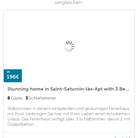
vergleichen.
ab
196€
Stunning home in Saint-Saturnin-lès-Apt with 3 Bedrooms, WiFi and Outdoor swimming pool
·
8
Gäste
3
Schlafzimmer
Willkommen in diesem einladenden und geräumigen Ferienhaus
mit Pool. Verbringen Sie hier mit Ihren Lieben einen erholsamen
Urlaub. Das Ferienhaus verfügt über 3 Schlafzimmer, davon 2 mit
Doppelbetten, ...