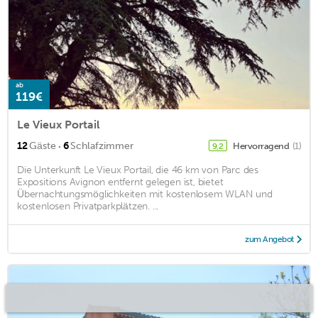
ab
119€
Le Vieux Portail
·
12
Gäste
6
Schlafzimmer
Hervorragend
(1)
9,2
Die Unterkunft Le Vieux Portail, die 46 km von Parc des
Expositions Avignon entfernt gelegen ist, bietet
Übernachtungsmöglichkeiten mit kostenlosem WLAN und
kostenlosen Privatparkplätzen. ...
zum Angebot