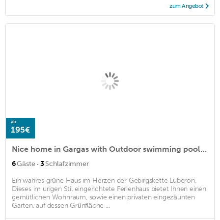
zum Angebot
ab
195€
Nice home in Gargas with Outdoor swimming pool, WiFi and 3 Bedrooms
·
6
Gäste
3
Schlafzimmer
Ein wahres grüne Haus im Herzen der Gebirgskette Luberon.
Dieses im urigen Stil eingerichtete Ferienhaus bietet Ihnen einen
gemütlichen Wohnraum, sowie einen privaten eingezäunten
Garten, auf dessen Grünfläche ...