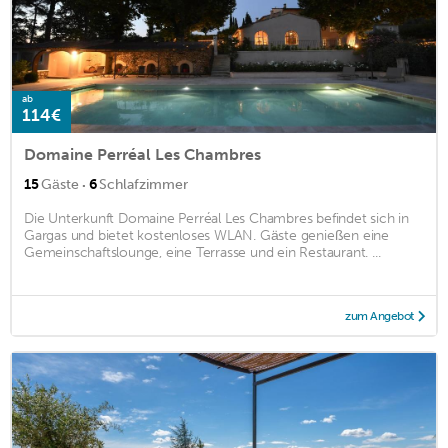
ab
114€
Domaine Perréal Les Chambres
·
15
Gäste
6
Schlafzimmer
Die Unterkunft Domaine Perréal Les Chambres befindet sich in
Gargas und bietet kostenloses WLAN. Gäste genießen eine
Gemeinschaftslounge, eine Terrasse und ein Restaurant. ...
zum Angebot