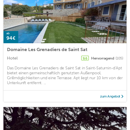
ab
94€
Domaine Les Grenadiers de Saint Sat
Hotel
Hervorragend
(105)
9,6
Das Domaine Les Grenadiers de Saint Sat in Saint-Saturnin-d'Apt
bietet einen gemeinschaftlich genutzten Außenpool,
Grillmöglichkeiten und eine Terrasse. Apt liegt nur 10 km von der
Unterkunft entfernt. ...
zum Angebot