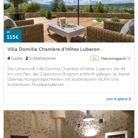
ab
115€
Villa Domitia Chambre d'Hôtes Luberon
·
4
Gäste
2
Schlafzimmer
Hervorragend
(1)
10
Die Unterkunft Villa Domitia Chambre d'Hôtes Luberon, die 44
km von Parc des Expositions Avignon entfernt gelegen ist, bietet
Übernachtungsmöglichkeiten mit kostenlosem WLAN und
kostenlosen Privatparkplätzen. ...
zum Angebot