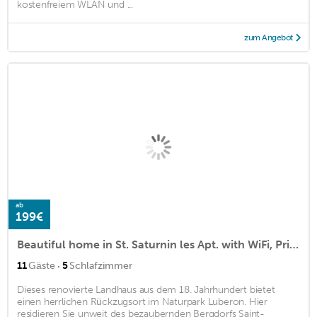
kostenfreiem WLAN und ...
zum Angebot
ab
199€
Beautiful home in St. Saturnin les Apt. with WiFi, Private swimming pool and Outdoor swimming pool
·
11
Gäste
5
Schlafzimmer
Dieses renovierte Landhaus aus dem 18. Jahrhundert bietet
einen herrlichen Rückzugsort im Naturpark Luberon. Hier
residieren Sie unweit des bezaubernden Bergdorfs Saint-