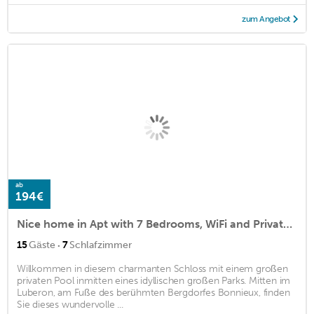
zum Angebot
ab
194€
Nice home in Apt with 7 Bedrooms, WiFi and Private swimming pool
·
15
Gäste
7
Schlafzimmer
Willkommen in diesem charmanten Schloss mit einem großen
privaten Pool inmitten eines idyllischen großen Parks. Mitten im
Luberon, am Fuße des berühmten Bergdorfes Bonnieux, finden
Sie dieses wundervolle ...