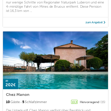
nur wenige Schritte von Regionaler Naturpark Luberon und eine
4-minütige Fahrt von Mines de Bruoux entfernt. Diese Pension
ist 16,3 km von ...
zum Angebot
ab
202€
Chez Manon
·
10
Gäste
5
Schlafzimmer
Hervorragend
(15)
13,3
Die Unterkunft Chez Manon verfügt über Bergblick und