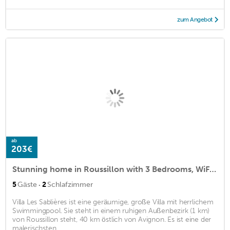
zum Angebot
ab
203€
Stunning home in Roussillon with 3 Bedrooms, WiFi and Outdoor swimming pool
·
5
Gäste
2
Schlafzimmer
Villa Les Sablières ist eine geräumige, große Villa mit herrlichem
Swimmingpool. Sie steht in einem ruhigen Außenbezirk (1 km)
von Roussillon steht, 40 km östlich von Avignon. Es ist eine der
malerischsten ...