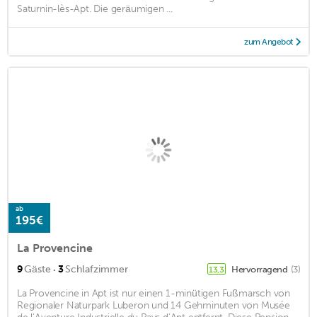
Saturnin-lès-Apt. Die geräumigen ...
zum Angebot
ab
195€
La Provencine
·
9
Gäste
3
Schlafzimmer
Hervorragend
(3)
13,3
La Provencine in Apt ist nur einen 1-minütigen Fußmarsch von
Regionaler Naturpark Luberon und 14 Gehminuten von Musée