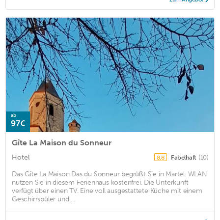
ab
97€
Gîte La Maison du Sonneur
Hotel
Fabelhaft
(10)
8,8
Das Gîte La Maison Das du Sonneur begrüßt Sie in Martel. WLAN
nutzen Sie in diesem Ferienhaus kostenfrei. Die Unterkunft
verfügt über einen TV. Eine voll ausgestattete Küche mit einem
Geschirrspüler und ...