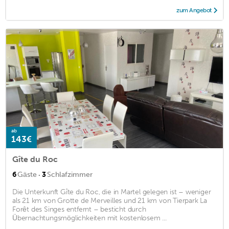
zum Angebot
ab
143€
Gîte du Roc
·
6
Gäste
3
Schlafzimmer
Die Unterkunft Gîte du Roc, die in Martel gelegen ist – weniger
als 21 km von Grotte de Merveilles und 21 km von Tierpark La
Forêt des Singes entfernt – besticht durch
Übernachtungsmöglichkeiten mit kostenlosem ...