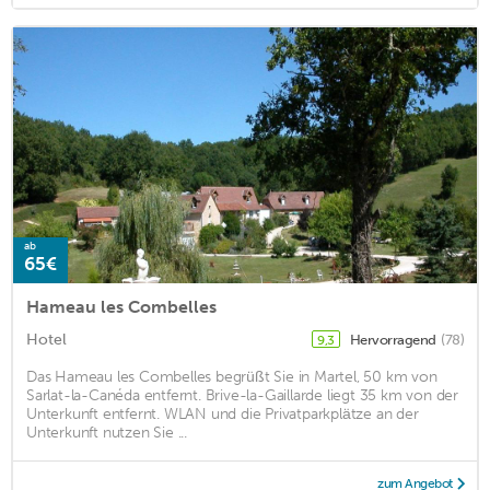
ab
65€
Hameau les Combelles
Hotel
Hervorragend
(78)
9,3
Das Hameau les Combelles begrüßt Sie in Martel, 50 km von
Sarlat-la-Canéda entfernt. Brive-la-Gaillarde liegt 35 km von der
Unterkunft entfernt. WLAN und die Privatparkplätze an der
Unterkunft nutzen Sie ...
zum Angebot