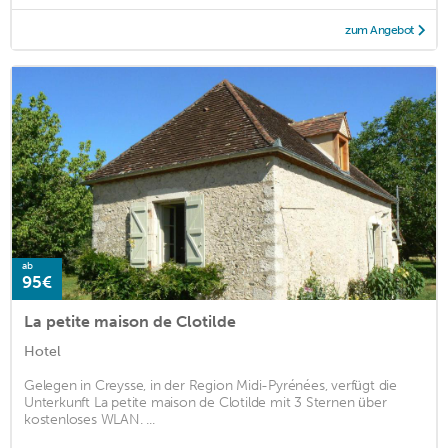
zum Angebot
ab
95€
La petite maison de Clotilde
Hotel
Gelegen in Creysse, in der Region Midi-Pyrénées, verfügt die
Unterkunft La petite maison de Clotilde mit 3 Sternen über
kostenloses WLAN. ...