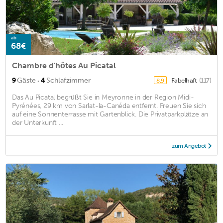
ab
68€
Chambre d'hôtes Au Picatal
·
9
Gäste
4
Schlafzimmer
Fabelhaft
(117)
8,9
Das Au Picatal begrüßt Sie in Meyronne in der Region Midi-
Pyrénées, 29 km von Sarlat-la-Canéda entfernt. Freuen Sie sich
auf eine Sonnenterrasse mit Gartenblick. Die Privatparkplätze an
der Unterkunft ...
zum Angebot