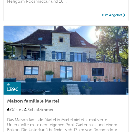
Heiligtum Rocamadour und 10 ...
zum Angebot
ab
139€
Maison familiale Martel
·
6
Gäste
4
Schlafzimmer
Das Maison familiale Martel in Martel bietet klimatisierte
Unterkünfte mit einem eigenen Pool, Gartenblick und einem
Balkon. Die Unterkunft befindet sich 17 km von Rocamadour