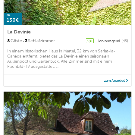
ab
130€
La Devinie
·
8
Gäste
3
Schlafzimmer
Hervorragend
(45)
9,8
In einem historischen Haus in Martel, 32 km von Sarlat-la-
Canéda entfernt, bietet das La Devinie einen saisonalen
Außenpool und Gartenblick. Alle Zimmer sind mit einem
Flachbild-TV ausgestattet. ...
zum Angebot