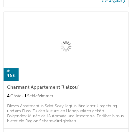
zum Angebot
ab
45€
Charmant Appartement "l'alzou"
·
4
Gäste
1
Schlafzimmer
Dieses Apartment in Saint Sozy liegt in ländlicher Umgebung
und am Fluss. Zu den kulturellen Höhepunkten gehört
Folgendes: Musée de l'Automate und Insectopia. Darüber hinaus
bietet die Region Sehenswürdigkeiten ...