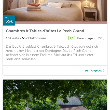
ab
65€
Chambres & Tables d'hôtes Le Pech Grand
·
13
Gäste
5
Schlafzimmer
Hervorragend
(220)
9,7
Das Bed & Breakfast Chambres & Tables d'hôtes befindet sich
neben einer Meander der Dordogne. Das Le Pech Grand
befindet sich in einem Park mit Blick auf das Tal und bietet
möblierte Terrassen. ...
zum Angebot