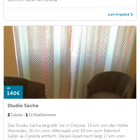
zum Angebot
ab
140€
Studio Sacha
·
2
Gäste
1
Schlafzimmer
Das Studio Sacha begrüßt Sie in Creysse, 15 km von der Höhle
Merveilles, 16 km vom Affenwald und 39 km vom Bahnhof
Sarlat-la-Canéda entfernt. Dieses Apartment liegt 17 km vom