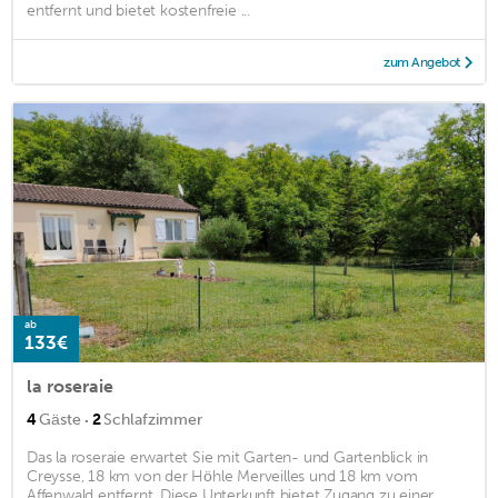
entfernt und bietet kostenfreie ...
zum Angebot
ab
133€
la roseraie
·
4
Gäste
2
Schlafzimmer
Das la roseraie erwartet Sie mit Garten- und Gartenblick in
Creysse, 18 km von der Höhle Merveilles und 18 km vom
Affenwald entfernt. Diese Unterkunft bietet Zugang zu einer