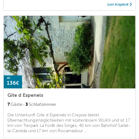
zum Angebot
ab
136€
Gite d Espenels
·
7
Gäste
3
Schlafzimmer
Die Unterkunft Gite d Espenels in Creysse bietet
Übernachtungsmöglichkeiten mit kostenlosem WLAN und ist 17
km von Tierpark La Forêt des Singes, 40 km von Bahnhof Sarlat-
la-Canéda und 17 km von Rocamadour ...