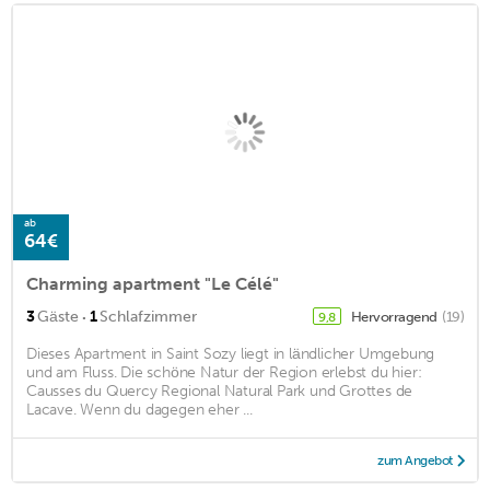
ab
64€
Charming apartment "Le Célé"
·
3
Gäste
1
Schlafzimmer
Hervorragend
(19)
9,8
Dieses Apartment in Saint Sozy liegt in ländlicher Umgebung
und am Fluss. Die schöne Natur der Region erlebst du hier:
Causses du Quercy Regional Natural Park und Grottes de
Lacave. Wenn du dagegen eher ...
zum Angebot