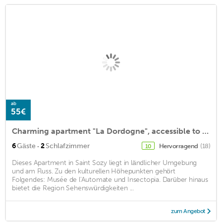
ab
55€
Charming apartment "La Dordogne", accessible to people with reduced mobility
·
6
Gäste
2
Schlafzimmer
Hervorragend
(18)
10
Dieses Apartment in Saint Sozy liegt in ländlicher Umgebung
und am Fluss. Zu den kulturellen Höhepunkten gehört
Folgendes: Musée de l'Automate und Insectopia. Darüber hinaus
bietet die Region Sehenswürdigkeiten ...
zum Angebot