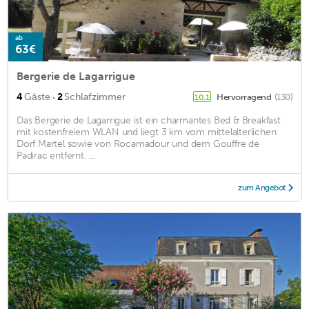
ab
63€
Bergerie de Lagarrigue
·
4
Gäste
2
Schlafzimmer
Hervorragend
(130)
10,1
Das Bergerie de Lagarrigue ist ein charmantes Bed & Breakfast
mit kostenfreiem WLAN und liegt 3 km vom mittelalterlichen
Dorf Martel sowie von Rocamadour und dem Gouffre de
Padirac entfernt. ...
zum Angebot