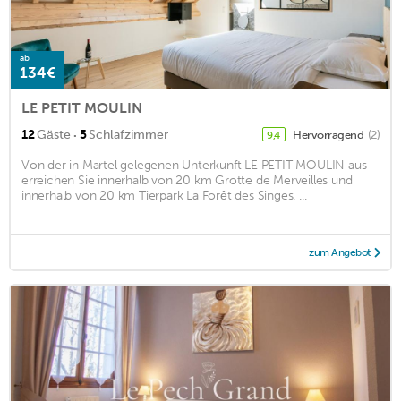
ab
134€
LE PETIT MOULIN
·
12
Gäste
5
Schlafzimmer
Hervorragend
(2)
9,4
Von der in Martel gelegenen Unterkunft LE PETIT MOULIN aus
erreichen Sie innerhalb von 20 km Grotte de Merveilles und
innerhalb von 20 km Tierpark La Forêt des Singes. ...
zum Angebot