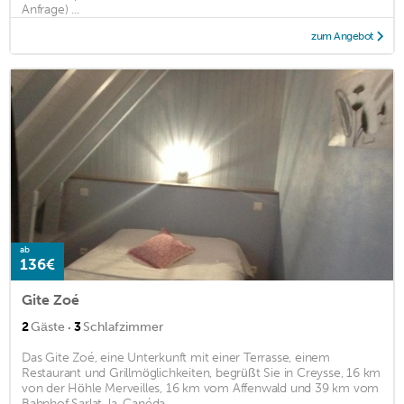
Anfrage) ...
zum Angebot
ab
136€
Gite Zoé
·
2
Gäste
3
Schlafzimmer
Das Gite Zoé, eine Unterkunft mit einer Terrasse, einem
Restaurant und Grillmöglichkeiten, begrüßt Sie in Creysse, 16 km
von der Höhle Merveilles, 16 km vom Affenwald und 39 km vom
Bahnhof Sarlat-la-Canéda ...