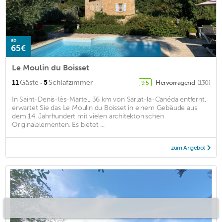
ab
65€
Le Moulin du Boisset
·
11
Gäste
5
Schlafzimmer
Hervorragend
(130)
9,5
In Saint-Denis-lès-Martel, 36 km von Sarlat-la-Canéda entfernt,
erwartet Sie das Le Moulin du Boisset in einem Gebäude aus
dem 14. Jahrhundert mit vielen architektonischen
Originalelementen. Es bietet ...
zum Angebot