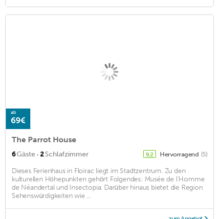
ab
69€
The Parrot House
·
6
Gäste
2
Schlafzimmer
Hervorragend
(5)
9,2
Dieses Ferienhaus in Floirac liegt im Stadtzentrum. Zu den
kulturellen Höhepunkten gehört Folgendes: Musée de l'Homme
de Néandertal und Insectopia. Darüber hinaus bietet die Region
Sehenswürdigkeiten wie ...
zum Angebot