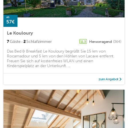
ab
57€
Le Kouloury
·
7
Gäste
2
Schlafzimmer
Hervorragend
(364)
11,3
Das Bed & Breakfast Le Kouloury begrüßt Sie 15 km von
Rocamadour und 5 km von den Höhlen von Lacave entfernt.
Freuen Sie sich auf kostenfreies WLAN und einen
Kinderspielplatz an der Unterkunft. ...
zum Angebot