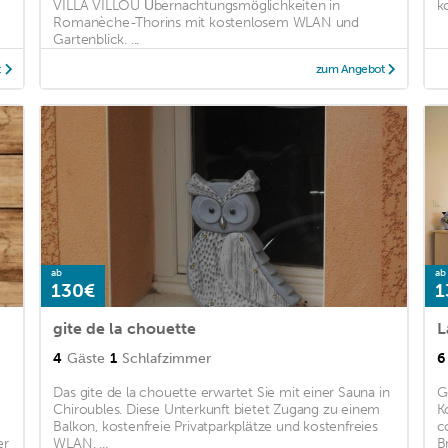
VILLA VILLOU Übernachtungsmöglichkeiten in
k
e
Romanèche-Thorins mit kostenlosem WLAN und
Gartenblick. ...
t
zum Angebot
ab
ab
130€
1
gite de la chouette
L
4
Gäste
1
Schlafzimmer
6
Das gite de la chouette erwartet Sie mit einer Sauna in
G
Chiroubles. Diese Unterkunft bietet Zugang zu einem
K
Balkon, kostenfreie Privatparkplätze und kostenfreies
c
er
WLAN. ...
B