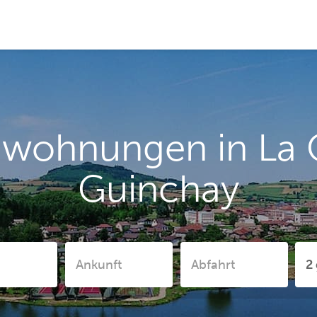
nwohnungen in La 
Guinchay