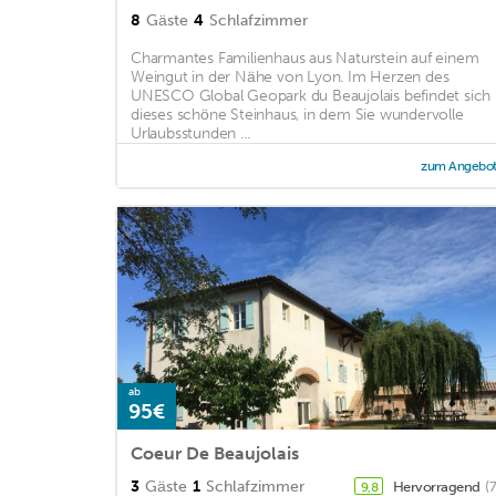
8
Gäste
4
Schlafzimmer
Charmantes Familienhaus aus Naturstein auf einem
Weingut in der Nähe von Lyon. Im Herzen des
UNESCO Global Geopark du Beaujolais befindet sich
dieses schöne Steinhaus, in dem Sie wundervolle
Urlaubsstunden ...
zum Angebo
ab
95€
Coeur De Beaujolais
3
Gäste
1
Schlafzimmer
Hervorragend
(
9,8