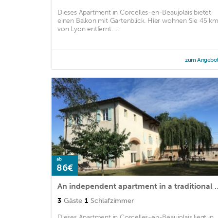
Dieses Apartment in Corcelles-en-Beaujolais bietet
einen Balkon mit Gartenblick. Hier wohnen Sie 45 k
von Lyon entfernt. ...
zum Angebo
ab
86€
An independent apartment in a tra
3
Gäste
1
Schlafzimmer
Dieses Apartment in Corcelles-en-Beaujolais liegt in