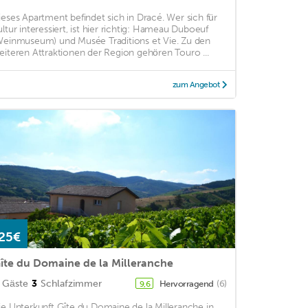
ieses Apartment befindet sich in Dracé. Wer sich für
ultur interessiert, ist hier richtig: Hameau Duboeuf
Weinmuseum) und Musée Traditions et Vie. Zu den
eiteren Attraktionen der Region gehören Touro ...
zum Angebot
25€
îte du Domaine de la Milleranche
Gäste
3
Schlafzimmer
Hervorragend
(6)
9,6
ie Unterkunft Gîte du Domaine de la Milleranche in