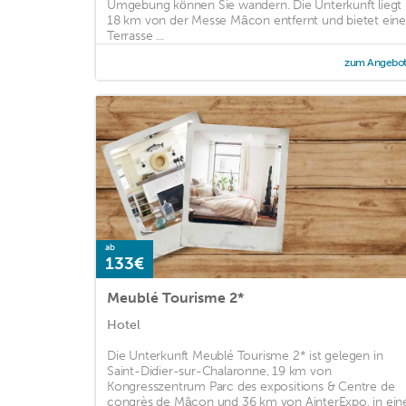
Umgebung können Sie wandern. Die Unterkunft liegt
18 km von der Messe Mâcon entfernt und bietet ein
Terrasse ...
zum Angebo
ab
133€
Meublé Tourisme 2*
Hotel
Die Unterkunft Meublé Tourisme 2* ist gelegen in
Saint-Didier-sur-Chalaronne, 19 km von
Kongresszentrum Parc des expositions & Centre de
congrès de Mâcon und 36 km von AinterExpo, in ein