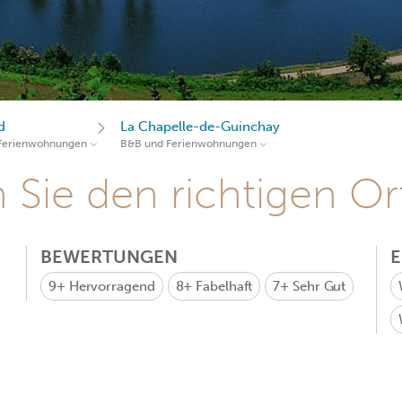
d
La Chapelle-de-Guinchay
Ferienwohnungen
B&B und Ferienwohnungen
Sie den richtigen Ort
BEWERTUNGEN
9+
Hervorragend
8+
Fabelhaft
7+
Sehr Gut