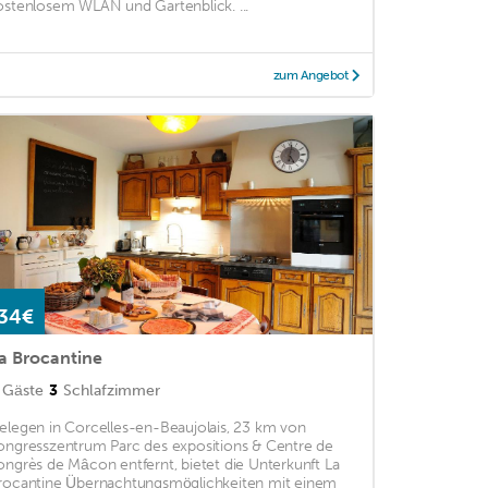
ostenlosem WLAN und Gartenblick. ...
zum Angebot
34€
a Brocantine
Gäste
3
Schlafzimmer
elegen in Corcelles-en-Beaujolais, 23 km von
ongresszentrum Parc des expositions & Centre de
ongrès de Mâcon entfernt, bietet die Unterkunft La
rocantine Übernachtungsmöglichkeiten mit einem