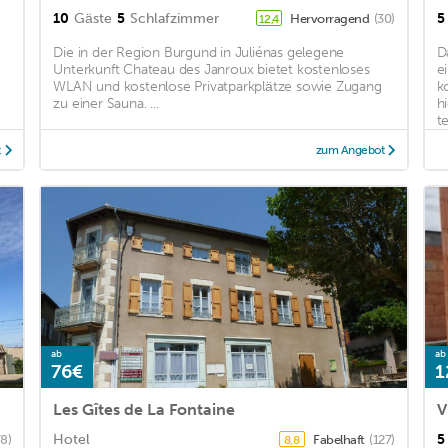
10
Gäste
5
Schlafzimmer
5
Hervorragend
(30)
12,4
Die in der Region Burgund in Juliénas gelegene
D
Unterkunft Chateau des Janroux bietet kostenloses
e
WLAN und kostenlose Privatparkplätze sowie Zugang
k
zu einer Sauna. ...
h
tei
t
zum Angebot
ab
ab
76€
1
Les Gîtes de La Fontaine
V
Hotel
5
78)
Fabelhaft
(127)
8,8