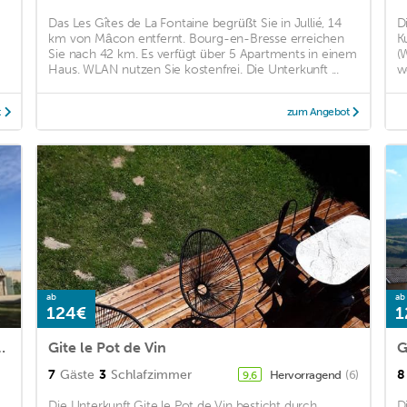
Das Les Gîtes de La Fontaine begrüßt Sie in Jullié, 14
D
m
km von Mâcon entfernt. Bourg-en-Bresse erreichen
K
Sie nach 42 km. Es verfügt über 5 Apartments in einem
(
Haus. WLAN nutzen Sie kostenfrei. Die Unterkunft ...
w
t
zum Angebot
ab
ab
124€
1
ditional house at the foot of
Gite le Pot de Vin
G
7
Gäste
3
Schlafzimmer
8
Hervorragend
(6)
9,6
Die Unterkunft Gite le Pot de Vin besticht durch
D