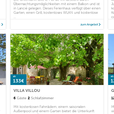
Übernachtungsmöglichkeiten mit einem Balkon und ist
J
in Lancié gelegen. Dieses Ferienhaus verfügt über einen
k
Garten, einen Grill, kostenloses WLAN und kostenlose
K
...
c
t
zum Angebot
ab
ab
133€
1
VILLA VILLOU
G
6
Gäste
2
Schlafzimmer
1
Mit kostenlosen Fahrrädern, einem saisonalen
M
r
Außenpool und einem Garten bietet die Unterkunft
v