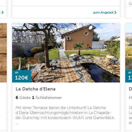
Ga
t
zum Angebot
ab
ab
120€
1
La Datcha d'Elena
D
6
Gäste
1
Schlafzimmer
H
Mit einer Terrasse bietet die Unterkunft La Datcha
D
5
d'Elena Übernachtungsmöglichkeiten in La Chapelle-
L
de-Guinchay mit kostenlosem WLAN und Gartenblick.
s
...
e