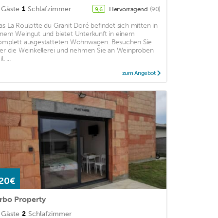
Gäste
1
Schlafzimmer
Hervorragend
(90)
9,6
as La Roulotte du Granit Doré befindet sich mitten in
inem Weingut und bietet Unterkunft in einem
omplett ausgestatteten Wohnwagen. Besuchen Sie
ier die Weinkellerei und nehmen Sie an Weinproben
l. ...
zum Angebot
20€
rbo Property
Gäste
2
Schlafzimmer