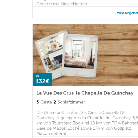
Gegend mit Möglichkeiten ...
zum Angebo
ab
132€
La Vue Des Crus-la Chapelle De Guinchay
5
Gäste
2
Schlafzimmer
Die Unterkunft La Vue Des Crus-la Chapelle De
Guinchay ist gelegen in La Chapelle-de-Guinchay, 6,
km von Touroparc Zoo und 10 km von TGV-Bahnhof
Gare de Mâcon Loché sowie 17 km von Golfplatz
Mâcon entfernt. ...