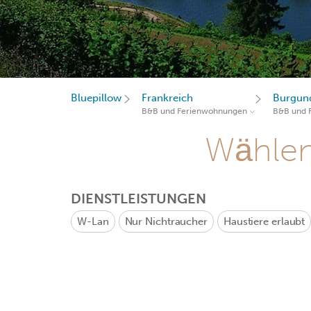
Bluepillow
Frankreich
Burgun
B&B und Ferienwohnungen
B&B und 
Wählen 
DIENSTLEISTUNGEN
W-Lan
Nur Nichtraucher
Haustiere erlaubt