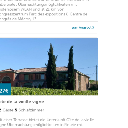
ullié bietet Übernachtungsmöglichkeiten mit
ostenlosem WLAN und ist 21 km von
ongresszentrum Parc des expositions & Centre de
ongrès de Mâcon, 13 ...
zum Angebot
27€
îte de la vieille vigne
2
Gäste
5
Schlafzimmer
it einer Terrasse bietet die Unterkunft Gîte de la vieille
igne Übernachtungsmöglichkeiten in Fleurie mit