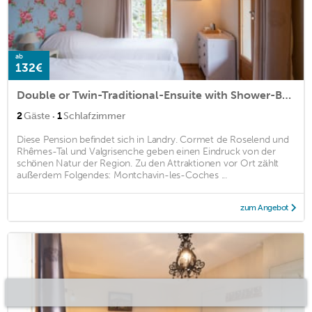
ab
132€
Double or Twin-Traditional-Ensuite with Shower-Balcony-Génépi
·
2
Gäste
1
Schlafzimmer
Diese Pension befindet sich in Landry. Cormet de Roselend und
Rhêmes-Tal und Valgrisenche geben einen Eindruck von der
schönen Natur der Region. Zu den Attraktionen vor Ort zählt
außerdem Folgendes: Montchavin-les-Coches ...
zum Angebot