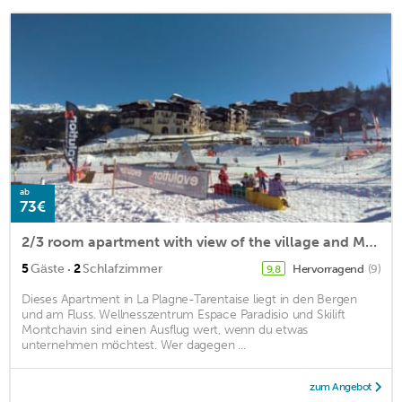
ab
73€
2/3 room apartment with view of the village and Mont Blanc
·
5
Gäste
2
Schlafzimmer
Hervorragend
(9)
9,8
Dieses Apartment in La Plagne-Tarentaise liegt in den Bergen
und am Fluss. Wellnesszentrum Espace Paradisio und Skilift
Montchavin sind einen Ausflug wert, wenn du etwas
unternehmen möchtest. Wer dagegen ...
zum Angebot