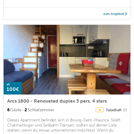
zum Angebot
ab
100€
Arcs 1800 - Renovated duplex 5 pers. 4 stars
·
6
Gäste
2
Schlafzimmer
Fabelhaft
(2)
8
Dieses Apartment befindet sich in Bourg-Saint-Maurice. Skilift
Charmettoger und Seilbahn Transarc sollten auf deiner Liste
stehen, wenn du etwas unternehmen möchtest. Wenn du