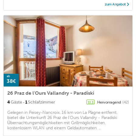
zum Angebot
ab
38€
26 Praz de l'Ours Vallandry - Paradiski
·
4
Gäste
1
Schlafzimmer
Hervorragend
(42)
11,1
Gelegen in Peisey-Nancroix, 16 km von La Plagne entfernt,
bietet die Unterkunft 26 Praz de l'Ours Vallandry - Paradiski
Übernachtungsmöglichkeiten mit Grillmöglichkeiten,
kostenlosem WLAN und einem Geldautomaten. ...