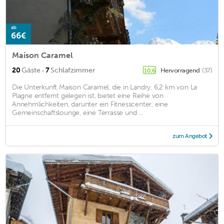
ab
66€
Maison Caramel
·
20
Gäste
7
Schlafzimmer
Hervorragend
(37)
10,6
Die Unterkunft Maison Caramel, die in Landry, 6,2 km von La
Plagne entfernt gelegen ist, bietet eine Reihe von
Annehmlichkeiten, darunter ein Fitnesscenter, eine
Gemeinschaftslounge, eine Terrasse und ...
zum Angebot