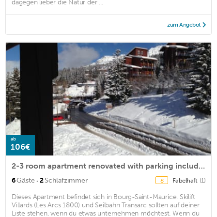
dagegen lieber die Natur der ...
zum Angebot
ab
106€
2-3 room apartment renovated with parking included
·
6
Gäste
2
Schlafzimmer
Fabelhaft
(1)
8
Dieses Apartment befindet sich in Bourg-Saint-Maurice. Skilift
Villards (Les Arcs 1800) und Seilbahn Transarc sollten auf deiner
Liste stehen, wenn du etwas unternehmen möchtest. Wenn du