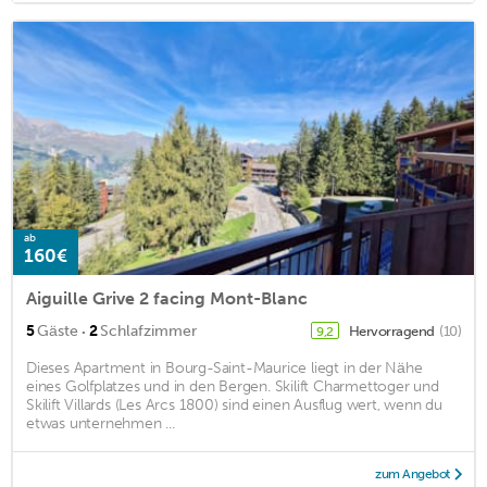
ab
160€
Aiguille Grive 2 facing Mont-Blanc
·
5
Gäste
2
Schlafzimmer
Hervorragend
(10)
9,2
Dieses Apartment in Bourg-Saint-Maurice liegt in der Nähe
eines Golfplatzes und in den Bergen. Skilift Charmettoger und
Skilift Villards (Les Arcs 1800) sind einen Ausflug wert, wenn du
etwas unternehmen ...
zum Angebot