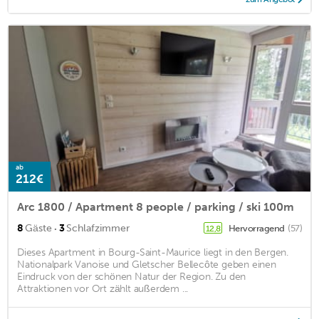
ab
212€
Arc 1800 / Apartment 8 people / parking / ski 100m
·
8
Gäste
3
Schlafzimmer
Hervorragend
(57)
12,8
Dieses Apartment in Bourg-Saint-Maurice liegt in den Bergen.
Nationalpark Vanoise und Gletscher Bellecôte geben einen
Eindruck von der schönen Natur der Region. Zu den
Attraktionen vor Ort zählt außerdem ...