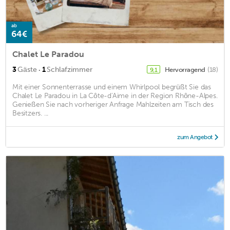
ab
64€
Chalet Le Paradou
·
3
Gäste
1
Schlafzimmer
Hervorragend
(18)
9,1
Mit einer Sonnenterrasse und einem Whirlpool begrüßt Sie das
Chalet Le Paradou in La Côte-d'Aime in der Region Rhône-Alpes.
Genießen Sie nach vorheriger Anfrage Mahlzeiten am Tisch des
Besitzers. ...
zum Angebot