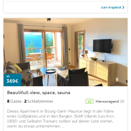
zum Angebot
ab
369€
Beautifull view, space, sauna
·
8
Gäste
2
Schlafzimmer
Hervorragend
(3)
10
Dieses Apartment in Bourg-Saint-Maurice liegt in der Nähe
eines Golfplatzes und in den Bergen. Skilift Villards (Les Arcs
1800) und Seilbahn Transarc sollten auf deiner Liste stehen,
wenn du etwas unternehmen ...