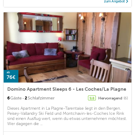
zum Angebot
ab
76€
Domino Apartment Sleeps 6 - Les Coches/La Plagne
·
6
Gäste
2
Schlafzimmer
Hervorragend
(6)
9,8
Dieses Apartment in La Plagne-Tarentaise liegt in den Bergen.
Peisey-Vallandry Ski Field und Montchavin-les-Coches Ice Rink
sind einen Ausflug wert, wenn du etwas unternehmen möchtest.
Wer dagegen die ...