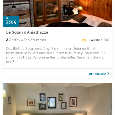
ab
330€
Le Solan d'Aniathazze
·
2
Gäste
1
Schlafzimmer
Fabelhaft
(16)
8,9
Das B&B Le Solan empfängt Sie mit einer Unterkunft mit
kostenfreiem WLAN und einer Terrasse in Peisey-Nancroix, 20
m vom Skilift Le Vanoise entfernt. Genießen Sie einen Drink an
der Bar. ...
zum Angebot