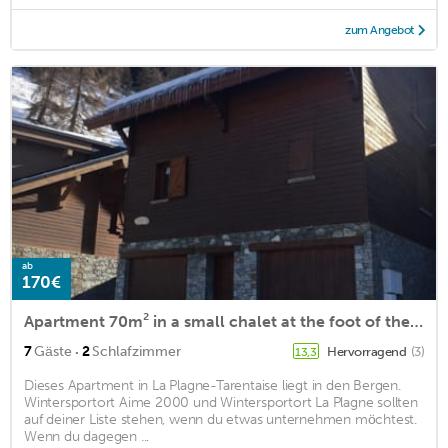
zum Angebot
ab
170€
Apartment 70m² in a small chalet at the foot of the LA ROCHE chairlift
·
7
Gäste
2
Schlafzimmer
Hervorragend
(3)
13,3
Dieses Apartment in La Plagne-Tarentaise liegt in den Bergen.
Wintersportort Aime 2000 und Wintersportort La Plagne sollten
auf deiner Liste stehen, wenn du etwas unternehmen möchtest.
Wenn du dagegen ...