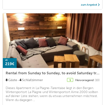
zum Angebot
ab
219€
Rental from Sunday to Sunday, to avoid Saturday traffic!
·
8
Gäste
4
Schlafzimmer
Hervorragend
(10)
9
Dieses Apartment in La Plagne-Tarentaise liegt in den Bergen.
Wintersportort La Plagne und Wintersportort Aime 2000 sollten
auf deiner Liste stehen, wenn du etwas unternehmen möchtest.
Wenn du dagegen ...