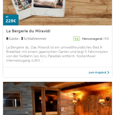
ab
228€
La Bergerie du Miravidi
·
6
Gäste
3
Schlafzimmer
Hervorragend
(43)
9,6
La Bergerie du. Das Miravidi ist ein umweltfreundliches Bed &
Breakfast mit einem japanischen Garten und liegt 5 Fahrminuten
von der Seilbahn Les Arcs Paradiski entfernt. Kostenfreier
Internetzugang (LAN) ...
zum Angebot