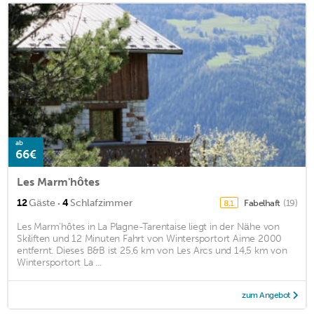
ab
66€
Les Marm'hôtes
·
12
Gäste
4
Schlafzimmer
Fabelhaft
(19)
8,1
Les Marm'hôtes in La Plagne-Tarentaise liegt in der Nähe von
Skiliften und 12 Minuten Fahrt von Wintersportort Aime 2000
entfernt. Dieses B&B ist 25,6 km von Les Arcs und 14,5 km von
Wintersportort La ...
zum Angebot