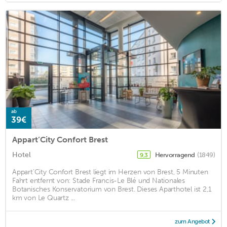
ab
39€
Appart’City Confort Brest
Hotel
Hervorragend
(1849)
9,3
Appart’City Confort Brest liegt im Herzen von Brest, 5 Minuten
Fahrt entfernt von: Stade Francis-Le Blé und Nationales
Botanisches Konservatorium von Brest. Dieses Aparthotel ist 2,1
km von Le Quartz ...
zum Angebot