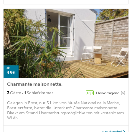
ab
49€
Charmante maisonnette.
·
3
Gäste
1
Schlafzimmer
Hervorragend
(6)
10,7
Gelegen in Brest, nur 5,1 km von Musée National de la Marine,
Brest entfernt, bietet die Unterkunft Charmante maisonnette.
Direkt am Strand Übernachtungsmöglichkeiten mit kostenlosem
WLAN. ...
zum Angebot