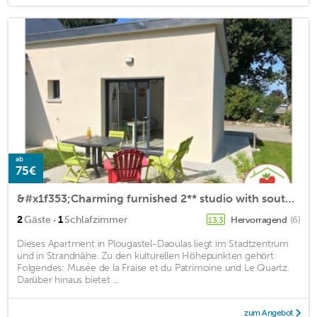
ab
75€
&#x1f353;Charming furnished 2** studio with south-facing terrace and garden, for 2p
·
2
Gäste
1
Schlafzimmer
Hervorragend
(6)
13,3
Dieses Apartment in Plougastel-Daoulas liegt im Stadtzentrum
und in Strandnähe. Zu den kulturellen Höhepunkten gehört
Folgendes: Musée de la Fraise et du Patrimoine und Le Quartz.
Darüber hinaus bietet ...
zum Angebot