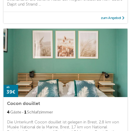
Dajot und Strand ...
zum Angebot
ab
39€
Cocon douillet
·
4
Gäste
1
Schlafzimmer
Die Unterkunft Cocon douillet ist gelegen in Brest, 2,8 km von
Musée National de la Marine, Brest, 1,7 km von National