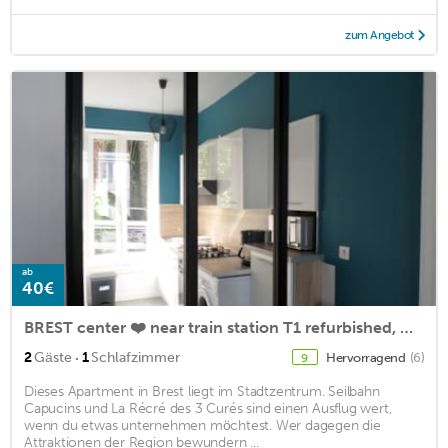
zum Angebot
ab
40€
BREST center ❤️ near train station T1 refurbished, Wifi, free parking
·
2
Gäste
1
Schlafzimmer
Hervorragend
(6)
9
Dieses Apartment in Brest liegt im Stadtzentrum. Seilbahn
Capucins und La Récré des 3 Curés sind einen Ausflug wert,
wenn du etwas unternehmen möchtest. Wer dagegen die
Attraktionen der Region bewundern ...