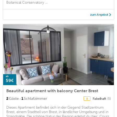
Botanical Conservatory ...
zum Angebot
ab
59€
Beautiful apartment with balcony Center Brest
·
2
Gäste
1
Schlafzimmer
Fabelhaft
(5)
8
Dieses Apartment befindet sich in der Gegend Stadtzentrum
Brest, einem Stadtteil von Brest, in ländlicher Umgebung und in
Strandnähe. Die schöne Natur der Region erlebst du hier: Cours