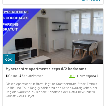
ab
65€
Hypercentre apartment sleeps 6/2 bedrooms
·
6
Gäste
2
Schlafzimmer
Hervorragend
(9)
11,5
Dieses Apartment in Brest liegt im Stadtzentrum. Stade Francis-
Le Blé und Tour Tanguy zählen zu den Sehenswürdigkeiten der
Region, während du hier die Schönheit der Natur bewundern
kannst: Cours Dajot ...