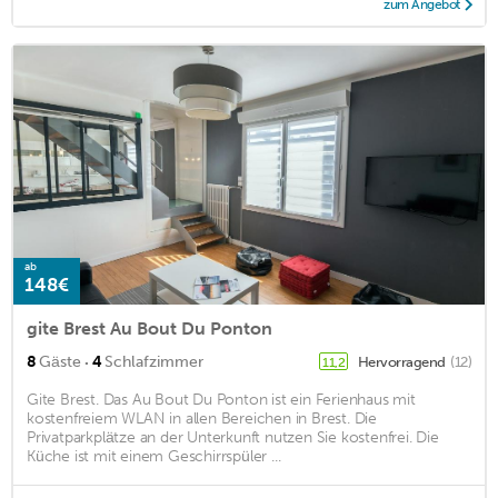
zum Angebot
ab
148€
gite Brest Au Bout Du Ponton
·
8
Gäste
4
Schlafzimmer
Hervorragend
(12)
11,2
Gite Brest. Das Au Bout Du Ponton ist ein Ferienhaus mit
kostenfreiem WLAN in allen Bereichen in Brest. Die
Privatparkplätze an der Unterkunft nutzen Sie kostenfrei. Die
Küche ist mit einem Geschirrspüler ...