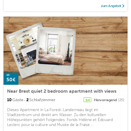
zum Angebot
ab
50€
Near Brest quiet 2 bedroom apartment with views
·
10
Gäste
2
Schlafzimmer
Hervorragend
(25)
9,4
Dieses Apartment in La Forest-Landerneau liegt im
Stadtzentrum und direkt am Wasser. Zu den kulturellen
Höhepunkten gehört Folgendes: Fonds Hélène et Édouard
Leclerc pour la culture und Musée de la Fraise ...