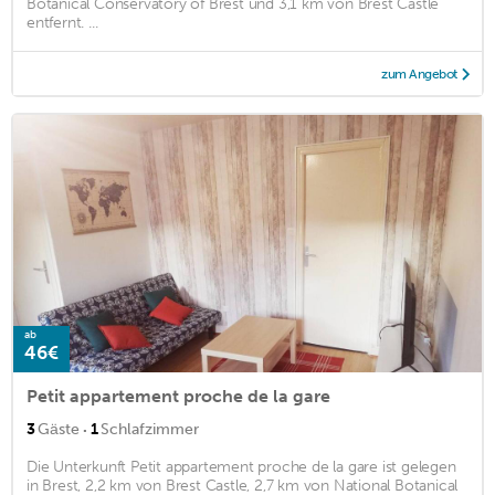
Botanical Conservatory of Brest und 3,1 km von Brest Castle
entfernt. ...
zum Angebot
ab
46€
Petit appartement proche de la gare
·
3
Gäste
1
Schlafzimmer
Die Unterkunft Petit appartement proche de la gare ist gelegen
in Brest, 2,2 km von Brest Castle, 2,7 km von National Botanical