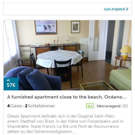
zum Angebot
ab
57€
A furnished apartment close to the beach, Océanopolis and the botanical garden.
·
4
Gäste
2
Schlafzimmer
Hervorragend
(22)
9,2
Dieses Apartment befindet sich in der Gegend Saint-Marc,
einem Stadtteil von Brest, in der Nähe von Freizeitparks und in
Strandnähe. Stade Francis-Le Blé und Pont de Recouvrance
zählen zu den Sehenswürdigkeiten ...