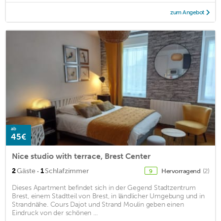
zum Angebot
ab
45€
Nice studio with terrace, Brest Center
·
2
Gäste
1
Schlafzimmer
Hervorragend
(2)
9
Dieses Apartment befindet sich in der Gegend Stadtzentrum
Brest, einem Stadtteil von Brest, in ländlicher Umgebung und in
Strandnähe. Cours Dajot und Strand Moulin geben einen
Eindruck von der schönen ...