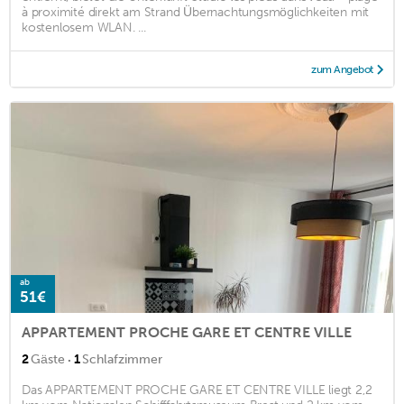
à proximité direkt am Strand Übernachtungsmöglichkeiten mit
kostenlosem WLAN. ...
zum Angebot
ab
51€
APPARTEMENT PROCHE GARE ET CENTRE VILLE
·
2
Gäste
1
Schlafzimmer
Das APPARTEMENT PROCHE GARE ET CENTRE VILLE liegt 2,2