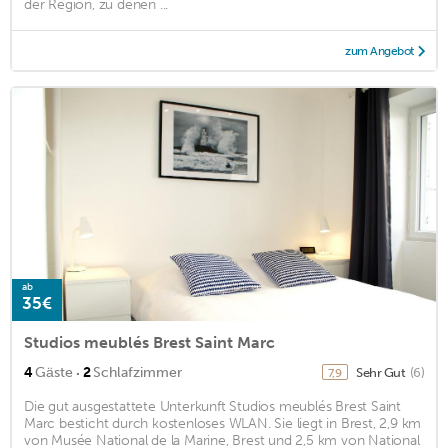
der Region, zu denen ...
zum Angebot
ab
35€
Studios meublés Brest Saint Marc
·
4
Gäste
2
Schlafzimmer
Sehr Gut
(6)
7,9
Die gut ausgestattete Unterkunft Studios meublés Brest Saint
Marc besticht durch kostenloses WLAN. Sie liegt in Brest, 2,9 km
von Musée National de la Marine, Brest und 2,5 km von National