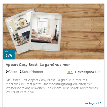
ab
37€
Appart Cosy Brest (La gare) vue mer
·
9
Gäste
2
Schlafzimmer
Hervorragend
(218)
11,3
Die Unterkunft Appart Cosy Brest (La gare) vue mer mit
Meerblick in Brest bietet Übernachtungsmöglichkeiten mit
Wassersportmöglichkeiten und einem Tennisplatz. Kostenloses
WLAN ist verfügbar. ...
zum Angebot