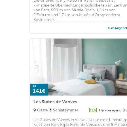
Die Unterkunft My Maison In Paris Invalides hat
klimatisierte Übernachtungsmöglichkeiten im Zentru
von Paris, 900 m von Musée Rodin, 1,2 km von
Eiffelturm und 1,7 km von Musée d'Orsay entfernt.
Kostenloses ...
zum Angebo
ab
141€
Les Suites de Vanves
9
Gäste
3
Schlafzimmer
Hervorragend
(1
12,5
Les Suites de Vanves in Vanves ist nur eine 1-minütig
Fahrt von Paris Expo Porte de Versailles und 8 Minute