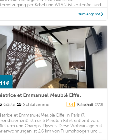
nternetzugang per Kabel und WLAN ist kostenfrei und
achbildfernseher ...
zum Angebot
41€
éatrice et Emmanuel Meublé Eiffel
5
Gäste
15
Schlafzimmer
Fabelhaft
(773)
8,4
éatrice et Emmanuel Meublé Eiffel in Paris (7.
rrondissement) ist nur 5 Minuten Fahrt entfernt von:
iffelturm und Champs-Élysées. Diese Wohnanlage mit
erienwohnungen ist 2,6 km von Triumphbogen und ...