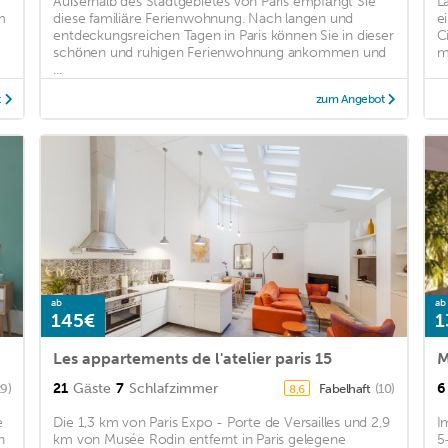
Außerhalb des Stadtgebietes von Paris empfängt Sie
L
m
diese familiäre Ferienwohnung. Nach langen und
e
entdeckungsreichen Tagen in Paris können Sie in dieser
C
schönen und ruhigen Ferienwohnung ankommen und
m
...
t
zum Angebot
ab
ab
145€
1
Les appartements de l'atelier paris 15
M
21
Gäste
7
Schlafzimmer
6
29)
Fabelhaft
(10)
8,6
e
Die 1,3 km von Paris Expo - Porte de Versailles und 2,9
I
n
km von Musée Rodin entfernt in Paris gelegene
5