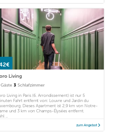
42€
oro Living
Gäste
3
Schlafzimmer
oro Living in Paris (6. Arrondissement) ist nur 5
inuten Fahrt entfernt von: Louvre und Jardin du
uxembourg. Dieses Apartment ist 2,9 km von Notre-
ame und 3 km von Champs-Élysées entfernt.
hl ...
zum Angebot