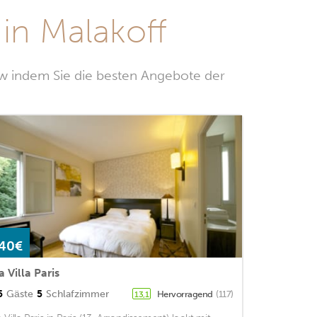
in Malakoff
ow indem Sie die besten Angebote der
40€
a Villa Paris
5
Gäste
5
Schlafzimmer
Hervorragend
(117)
13,1