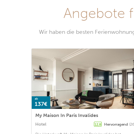
Angebote f
Wir haben die besten Ferienwohnunge
ab
137€
My Maison In Paris Invalides
Hotel
Hervorragend
(2
12,8