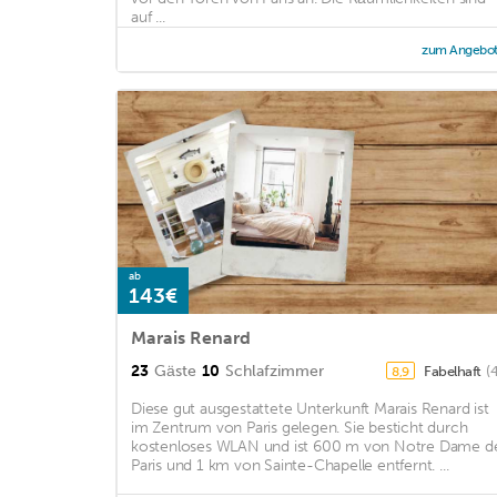
auf ...
zum Angebo
ab
143€
Marais Renard
23
Gäste
10
Schlafzimmer
Fabelhaft
(
8,9
Diese gut ausgestattete Unterkunft Marais Renard ist
im Zentrum von Paris gelegen. Sie besticht durch
kostenloses WLAN und ist 600 m von Notre Dame d
Paris und 1 km von Sainte-Chapelle entfernt. ...