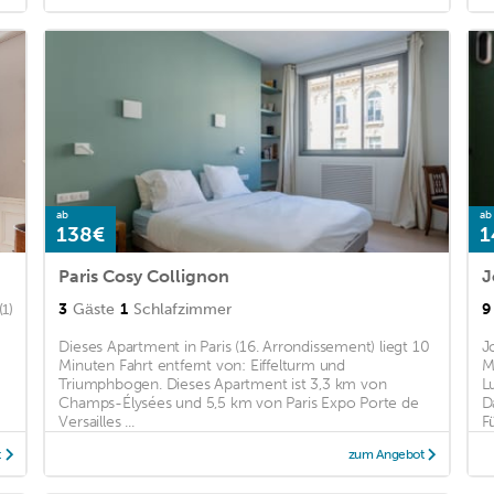
ab
ab
138€
1
Paris Cosy Collignon
J
3
Gäste
1
Schlafzimmer
9
(1)
Dieses Apartment in Paris (16. Arrondissement) liegt 10
J
Minuten Fahrt entfernt von: Eiffelturm und
M
Triumphbogen. Dieses Apartment ist 3,3 km von
L
Champs-Élysées und 5,5 km von Paris Expo Porte de
D
Versailles ...
Fü
t
zum Angebot