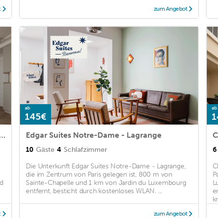
t
zum Angebot
ab
ab
145€
1
 - Luxury Serviced Apartments - Louvre-Rivoli
Edgar Suites Notre-Dame - Lagrange
C
10
Gäste
4
Schlafzimmer
6
Die Unterkunft Edgar Suites Notre-Dame - Lagrange,
C
die im Zentrum von Paris gelegen ist, 800 m von
P
nd
Sainte-Chapelle und 1 km von Jardin du Luxembourg
L
entfernt, besticht durch kostenloses WLAN. ...
e
km
t
zum Angebot