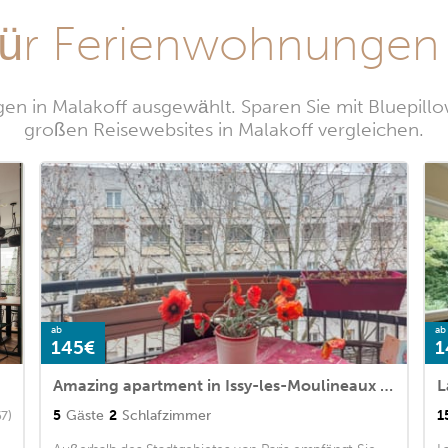
ür Ferienwohnungen 
n in Malakoff ausgewählt. Sparen Sie mit Bluepill
großen Reisewebsites in Malakoff vergleichen.
ab
ab
145€
1
Amazing apartment in Issy-les-Moulineaux with WiFi and 2 Bedrooms
L
5
Gäste
2
Schlafzimmer
1
67)