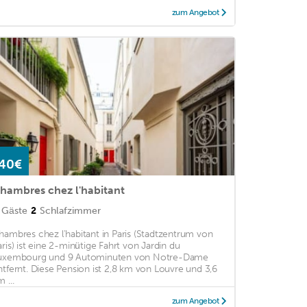
zum Angebot
40€
hambres chez l'habitant
Gäste
2
Schlafzimmer
hambres chez l'habitant in Paris (Stadtzentrum von
aris) ist eine 2-minütige Fahrt von Jardin du
uxembourg und 9 Autominuten von Notre-Dame
ntfernt. Diese Pension ist 2,8 km von Louvre und 3,6
 ...
zum Angebot