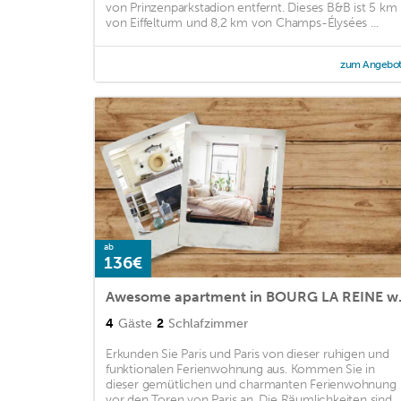
von Prinzenparkstadion entfernt. Dieses B&B ist 5 km
von Eiffelturm und 8,2 km von Champs-Élysées ...
zum Angebo
ab
136€
Awesome apart
4
Gäste
2
Schlafzimmer
Erkunden Sie Paris und Paris von dieser ruhigen und
funktionalen Ferienwohnung aus. Kommen Sie in
dieser gemütlichen und charmanten Ferienwohnung
vor den Toren von Paris an. Die Räumlichkeiten sind