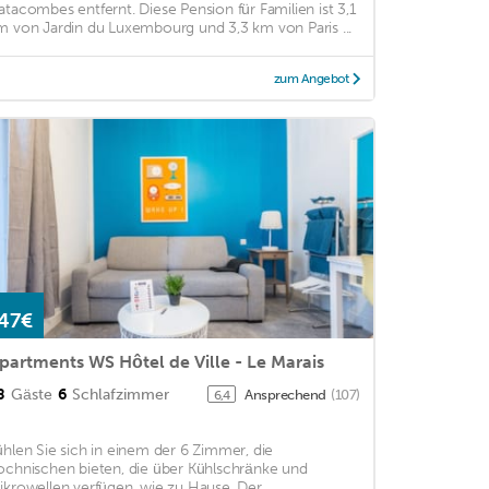
atacombes entfernt. Diese Pension für Familien ist 3,1
m von Jardin du Luxembourg und 3,3 km von Paris ...
zum Angebot
47€
partments WS Hôtel de Ville - Le Marais
8
Gäste
6
Schlafzimmer
Ansprechend
(107)
6,4
ühlen Sie sich in einem der 6 Zimmer, die
ochnischen bieten, die über Kühlschränke und
ikrowellen verfügen, wie zu Hause. Der