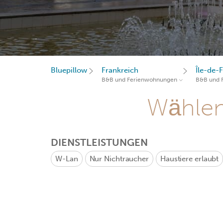
Bluepillow
Frankreich
Île-de-
B&B und Ferienwohnungen
B&B und 
Wählen 
DIENSTLEISTUNGEN
W-Lan
Nur Nichtraucher
Haustiere erlaubt