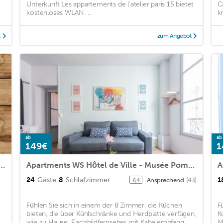
Unterkunft Les appartements de l'atelier paris 15 bietet
C
kostenloses WLAN. ...
k
t
zum Angebot
ab
ab
149€
1
ment in BOURG LA REINE with WiFi and 2 Bedrooms
Apartments WS Hôtel de Ville - Musée Pompidou
A
24
Gäste
8
Schlafzimmer
1
Ansprechend
(43)
6,4
Fühlen Sie sich in einem der 8 Zimmer, die Küchen
F
bieten, die über Kühlschränke und Herdplatte verfügen,
K
wie zu Hause. Flachbildfernseher mit Kabelempfang
M