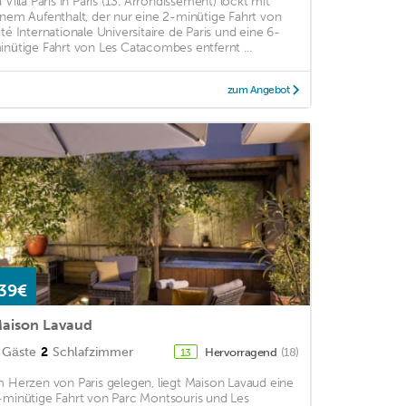
a Villa Paris in Paris (13. Arrondissement) lockt mit
inem Aufenthalt, der nur eine 2-minütige Fahrt von
ité Internationale Universitaire de Paris und eine 6-
inütige Fahrt von Les Catacombes entfernt ...
zum Angebot
39€
aison Lavaud
Gäste
2
Schlafzimmer
Hervorragend
(18)
13
m Herzen von Paris gelegen, liegt Maison Lavaud eine
-minütige Fahrt von Parc Montsouris und Les