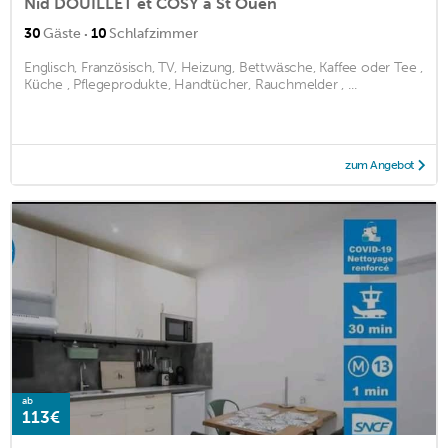
Nid DOUILLET et COSY a St Ouen
·
30
Gäste
10
Schlafzimmer
Englisch, Französisch, TV, Heizung, Bettwäsche, Kaffee oder Tee ,
Küche , Pflegeprodukte, Handtücher, Rauchmelder , ...
zum Angebot
ab
113€