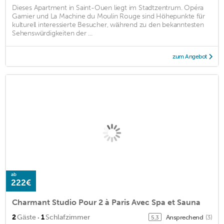
Dieses Apartment in Saint-Ouen liegt im Stadtzentrum. Opéra
Garnier und La Machine du Moulin Rouge sind Höhepunkte für
kulturell interessierte Besucher, während zu den bekanntesten
Sehenswürdigkeiten der ...
zum Angebot
ab
222€
Charmant Studio Pour 2 à Paris Avec Spa et Sauna
·
2
Gäste
1
Schlafzimmer
Ansprechend
(3)
5,3