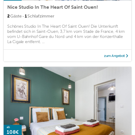
Nice Studio In The Heart Of Saint Ouen!
·
2
Gäste
1
Schlafzimmer
Schönes Studio In The Heart Of Saint Ouen! Die Unterkunft
befindet sich in Saint-Ouen, 3,7 km vom Stade de France, 4 km
vom U-Bahnhof Gare du Nord und 4 km von der Konzerthalle
La Cigale entfernt. ...
zum Angebot
ab
108€