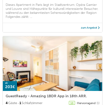
Dieses Apartment in Paris liegt im Stadtzentrum. Opéra Garnier
und Louvre sind Höhepunkte für kulturell interessierte Besucher,
während zu den bekanntesten Sehenswürdigkeiten der Region
Folgendes zählt: ...
zum Angebot
ab
203€
GuestReady - Amazing 1BDR App in 18th ARR.
·
4
Gäste
1
Schlafzimmer
Hervorragend
(1)
10