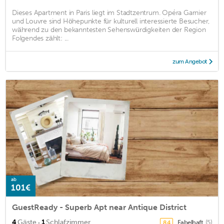
Dieses Apartment in Paris liegt im Stadtzentrum. Opéra Garnier
und Louvre sind Höhepunkte für kulturell interessierte Besucher,
während zu den bekanntesten Sehenswürdigkeiten der Region
Folgendes zählt: ...
zum Angebot
ab
101€
GuestReady - Superb Apt near Antique District
·
4
Gäste
1
Schlafzimmer
Fabelhaft
(5)
8,4