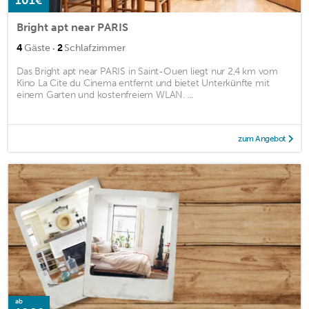
101€
Bright apt near PARIS
·
4
Gäste
2
Schlafzimmer
Das Bright apt near PARIS in Saint-Ouen liegt nur 2,4 km vom
Kino La Cite du Cinema entfernt und bietet Unterkünfte mit
einem Garten und kostenfreiem WLAN. ...
zum Angebot
ab