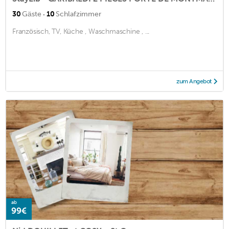
·
30
Gäste
10
Schlafzimmer
Französisch, TV, Küche , Waschmaschine , ...
zum Angebot
ab
99€