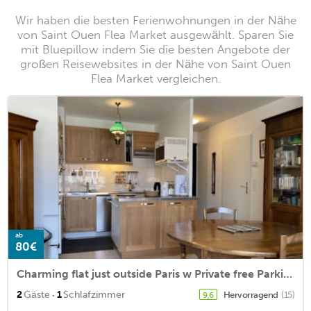
Wir haben die besten Ferienwohnungen in der Nähe
von Saint Ouen Flea Market ausgewählt. Sparen Sie
mit Bluepillow indem Sie die besten Angebote der
großen Reisewebsites in der Nähe von Saint Ouen
Flea Market vergleichen.
ab
80€
Charming flat just outside Paris w Private free Parking
·
2
Gäste
1
Schlafzimmer
Hervorragend
(15)
9,6