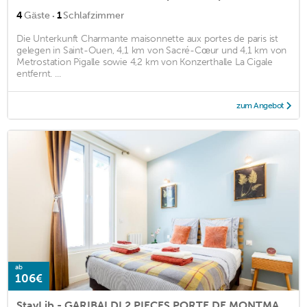
·
4
Gäste
1
Schlafzimmer
Die Unterkunft Charmante maisonnette aux portes de paris ist
gelegen in Saint-Ouen, 4,1 km von Sacré-Cœur und 4,1 km von
Metrostation Pigalle sowie 4,2 km von Konzerthalle La Cigale
entfernt. ...
zum Angebot
ab
106€
StayLib - GARIBALDI 2 PIECES PORTE DE MONTMARTRE