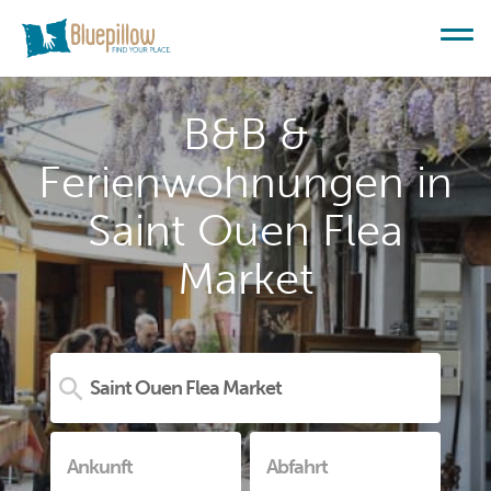
B&B &
Ferienwohnungen in
Saint Ouen Flea
Market