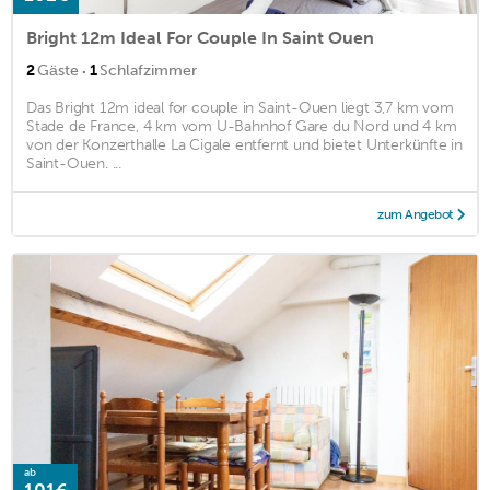
Bright 12m Ideal For Couple In Saint Ouen
·
2
Gäste
1
Schlafzimmer
Das Bright 12m ideal for couple in Saint-Ouen liegt 3,7 km vom
Stade de France, 4 km vom U-Bahnhof Gare du Nord und 4 km
von der Konzerthalle La Cigale entfernt und bietet Unterkünfte in
Saint-Ouen. ...
zum Angebot
ab