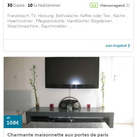
·
30
Gäste
10
Schlafzimmer
Hervorragend
(1)
9,2
Französisch, TV, Heizung, Bettwäsche, Kaffee oder Tee , Küche ,
Haartrockner , Pflegeprodukte, Handtücher, Bügeleisen ,
Waschmaschine , Rauchmelder , ...
zum Angebot
ab
108€
Charmante maisonnette aux portes de paris