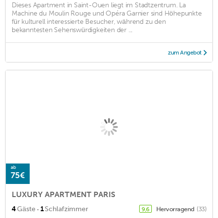
Dieses Apartment in Saint-Ouen liegt im Stadtzentrum. La
Machine du Moulin Rouge und Opéra Garnier sind Höhepunkte
für kulturell interessierte Besucher, während zu den
bekanntesten Sehenswürdigkeiten der ...
zum Angebot
ab
75€
LUXURY APARTMENT PARIS
·
4
Gäste
1
Schlafzimmer
Hervorragend
(33)
9,6