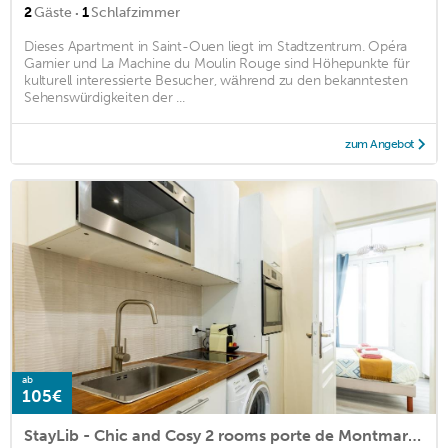
·
2
Gäste
1
Schlafzimmer
Dieses Apartment in Saint-Ouen liegt im Stadtzentrum. Opéra
Garnier und La Machine du Moulin Rouge sind Höhepunkte für
kulturell interessierte Besucher, während zu den bekanntesten
Sehenswürdigkeiten der ...
zum Angebot
ab
105€
StayLib - Chic and Cosy 2 rooms porte de Montmartre