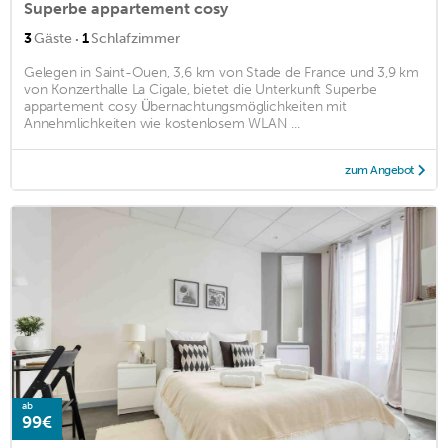
Superbe appartement cosy
·
3
Gäste
1
Schlafzimmer
Gelegen in Saint-Ouen, 3,6 km von Stade de France und 3,9 km
von Konzerthalle La Cigale, bietet die Unterkunft Superbe
appartement cosy Übernachtungsmöglichkeiten mit
Annehmlichkeiten wie kostenlosem WLAN ...
zum Angebot
ab
99€