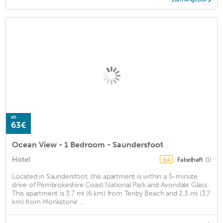
ab
63€
Ocean View - 1 Bedroom - Saundersfoot
Hotel
Fabelhaft
(1)
8,4
Located in Saundersfoot, this apartment is within a 5-minute
drive of Pembrokeshire Coast National Park and Avondale Glass.
This apartment is 3.7 mi (6 km) from Tenby Beach and 2.3 mi (3.7
km) from Monkstone ...