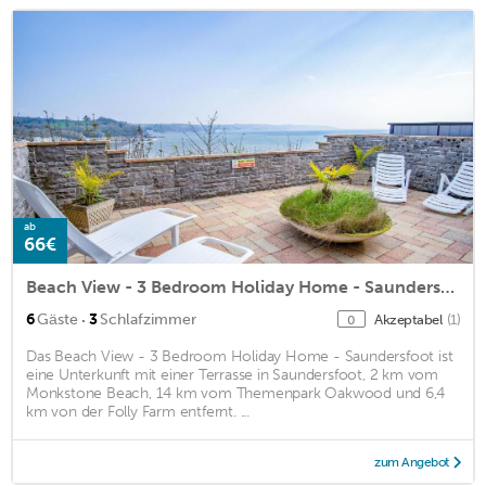
ab
66€
Beach View - 3 Bedroom Holiday Home - Saundersfoot
·
6
Gäste
3
Schlafzimmer
Akzeptabel
(1)
0
Das Beach View - 3 Bedroom Holiday Home - Saundersfoot ist
eine Unterkunft mit einer Terrasse in Saundersfoot, 2 km vom
Monkstone Beach, 14 km vom Themenpark Oakwood und 6,4
km von der Folly Farm entfernt. ...
zum Angebot