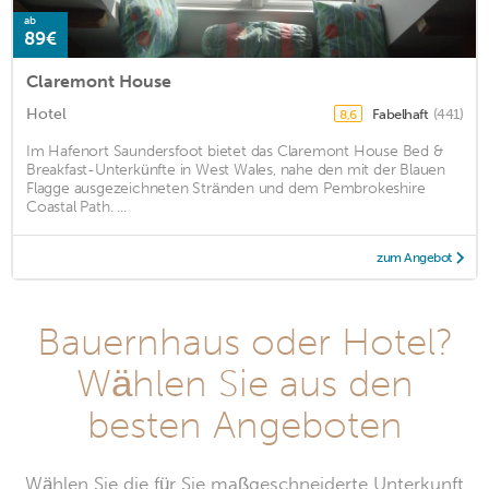
ab
89€
Claremont House
Hotel
Fabelhaft
(441)
8,6
Im Hafenort Saundersfoot bietet das Claremont House Bed &
Breakfast-Unterkünfte in West Wales, nahe den mit der Blauen
Flagge ausgezeichneten Stränden und dem Pembrokeshire
Coastal Path. ...
zum Angebot
Bauernhaus oder Hotel?
Wählen Sie aus den
besten Angeboten
Wählen Sie die für Sie maßgeschneiderte Unterkunft