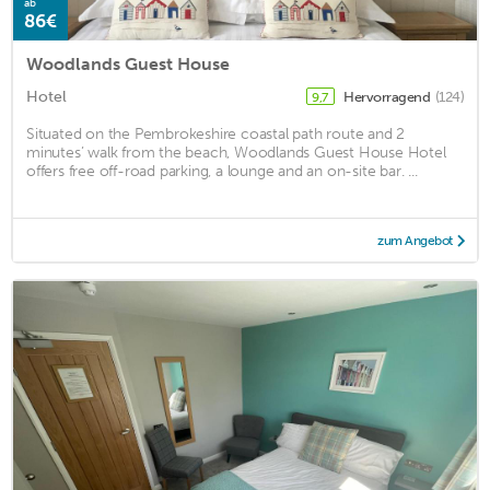
ab
86€
Woodlands Guest House
Hotel
Hervorragend
(124)
9,7
Situated on the Pembrokeshire coastal path route and 2
minutes’ walk from the beach, Woodlands Guest House Hotel
offers free off-road parking, a lounge and an on-site bar. ...
zum Angebot