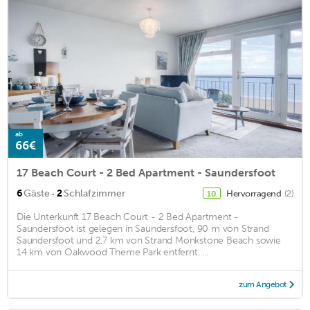
ab
66€
17 Beach Court - 2 Bed Apartment - Saundersfoot
·
6
Gäste
2
Schlafzimmer
Hervorragend
(2)
10
Die Unterkunft 17 Beach Court - 2 Bed Apartment -
Saundersfoot ist gelegen in Saundersfoot, 90 m von Strand
Saundersfoot und 2,7 km von Strand Monkstone Beach sowie
14 km von Oakwood Theme Park entfernt. ...
zum Angebot