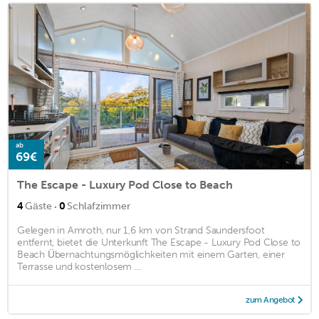
ab
69€
The Escape - Luxury Pod Close to Beach
·
4
Gäste
0
Schlafzimmer
Gelegen in Amroth, nur 1,6 km von Strand Saundersfoot
entfernt, bietet die Unterkunft The Escape - Luxury Pod Close to
Beach Übernachtungsmöglichkeiten mit einem Garten, einer
Terrasse und kostenlosem ...
zum Angebot