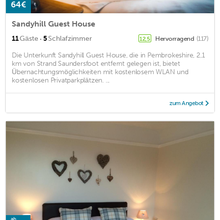
64€
Sandyhill Guest House
·
11
Gäste
5
Schlafzimmer
Hervorragend
(117)
12,5
Die Unterkunft Sandyhill Guest House, die in Pembrokeshire, 2,1
km von Strand Saundersfoot entfernt gelegen ist, bietet
Übernachtungsmöglichkeiten mit kostenlosem WLAN und
kostenlosen Privatparkplätzen. ...
zum Angebot
ab