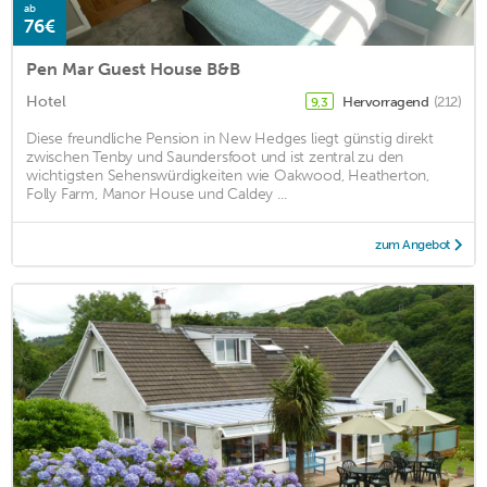
ab
76€
Pen Mar Guest House B&B
Hotel
Hervorragend
(212)
9,3
Diese freundliche Pension in New Hedges liegt günstig direkt
zwischen Tenby und Saundersfoot und ist zentral zu den
wichtigsten Sehenswürdigkeiten wie Oakwood, Heatherton,
Folly Farm, Manor House und Caldey ...
zum Angebot