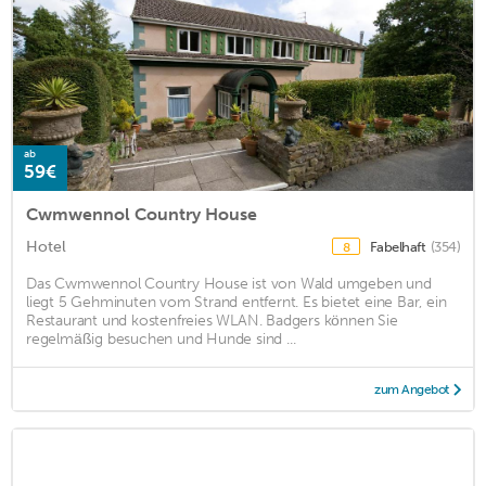
ab
59€
Cwmwennol Country House
Hotel
Fabelhaft
(354)
8
Das Cwmwennol Country House ist von Wald umgeben und
liegt 5 Gehminuten vom Strand entfernt. Es bietet eine Bar, ein
Restaurant und kostenfreies WLAN. Badgers können Sie
regelmäßig besuchen und Hunde sind ...
zum Angebot