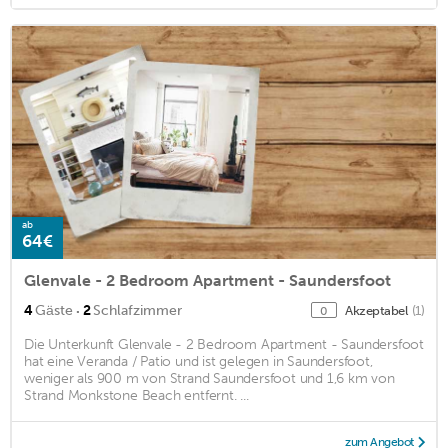
ab
64€
Glenvale - 2 Bedroom Apartment - Saundersfoot
·
4
Gäste
2
Schlafzimmer
Akzeptabel
(1)
0
Die Unterkunft Glenvale - 2 Bedroom Apartment - Saundersfoot
hat eine Veranda / Patio und ist gelegen in Saundersfoot,
weniger als 900 m von Strand Saundersfoot und 1,6 km von
Strand Monkstone Beach entfernt. ...
zum Angebot