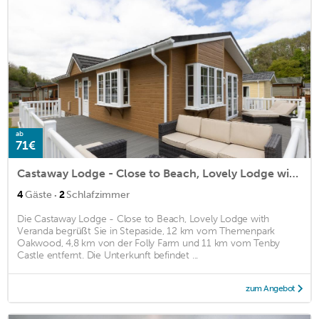
ab
71€
Castaway Lodge - Close to Beach, Lovely Lodge with Veranda
·
4
Gäste
2
Schlafzimmer
Die Castaway Lodge - Close to Beach, Lovely Lodge with
Veranda begrüßt Sie in Stepaside, 12 km vom Themenpark
Oakwood, 4,8 km von der Folly Farm und 11 km vom Tenby
Castle entfernt. Die Unterkunft befindet ...
zum Angebot