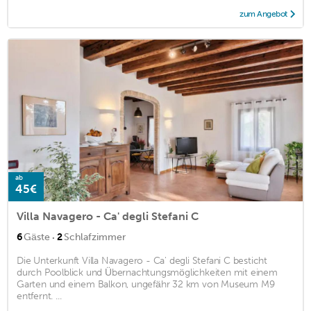
zum Angebot
ab
45€
Villa Navagero - Ca' degli Stefani C
·
6
Gäste
2
Schlafzimmer
Die Unterkunft Villa Navagero - Ca' degli Stefani C besticht
durch Poolblick und Übernachtungsmöglichkeiten mit einem
Garten und einem Balkon, ungefähr 32 km von Museum M9
entfernt. ...