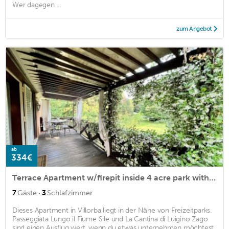
Wer dagegen ...
zum Angebot
ab
334€
Terrace Apartment w/firepit inside 4 acre park with Pool, 5m from Treviso
·
7
Gäste
3
Schlafzimmer
Dieses Apartment in Villorba liegt in der Nähe von Freizeitparks.
Passeggiata Lungo il Fiume Sile und La Cantina di Luigino Zago
sind einen Ausflug wert, wenn du etwas unternehmen möchtest.