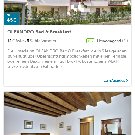
ab
45€
OLEANDRO Bed & Breakfast
·
12
Gäste
3
Schlafzimmer
Hervorragend
(21)
11,7
Die Unterkunft OLEANDRO Bed & Breakfast, die in Silea gelegen
ist, verfügt über Übernachtungsmöglichkeiten mit einer Terrasse
oder einem Balkon, einem Flachbild-TV, kostenlosem WLAN
sowie kostenlosen Fahrrädern ...
zum Angebot