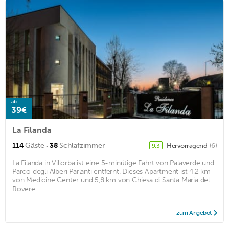
ab
39€
La Filanda
·
114
Gäste
38
Schlafzimmer
Hervorragend
(6)
9,3
La Filanda in Villorba ist eine 5-minütige Fahrt von Palaverde und
Parco degli Alberi Parlanti entfernt. Dieses Apartment ist 4,2 km
von Medicine Center und 5,8 km von Chiesa di Santa Maria del
Rovere ...
zum Angebot