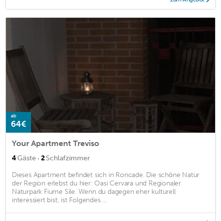
ab
64€
Your Apartment Treviso
·
4
Gäste
2
Schlafzimmer
Dieses Apartment befindet sich in Roncade. Die schöne Natur
der Region erlebst du hier: Oasi Cervara und Regionaler
Naturpark Fiume Sile. Wenn du dagegen eher kulturell
interessiert bist, ist Folgendes ...