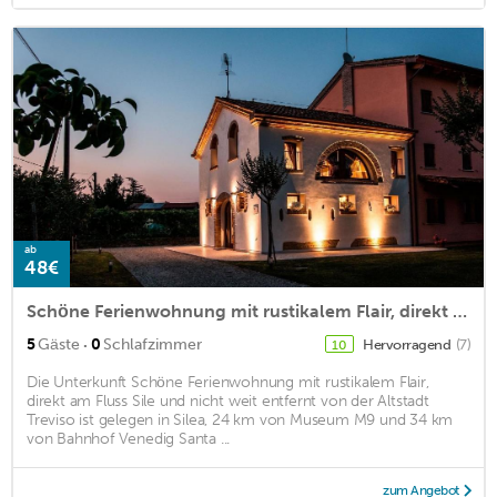
ab
48€
Schöne Ferienwohnung mit rustikalem Flair, direkt am Fluss Sile und nicht weit entfernt von der Altstadt Treviso
·
5
Gäste
0
Schlafzimmer
Hervorragend
(7)
10
Die Unterkunft Schöne Ferienwohnung mit rustikalem Flair,
direkt am Fluss Sile und nicht weit entfernt von der Altstadt
Treviso ist gelegen in Silea, 24 km von Museum M9 und 34 km
von Bahnhof Venedig Santa ...
zum Angebot