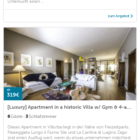
Unterkunft einen ...
zum Angebot
ab
319€
[Luxury] Apartment in a historic Villa w/ Gym & 4-acre Park. 5m from Treviso
·
6
Gäste
3
Schlafzimmer
Dieses Apartment in Villorba liegt in der Nähe von Freizeitparks.
Passeggiata Lungo il Fiume Sile und La Cantina di Luigino Zago
sind einen Ausflug wert, wenn du etwas unternehmen möchtest.