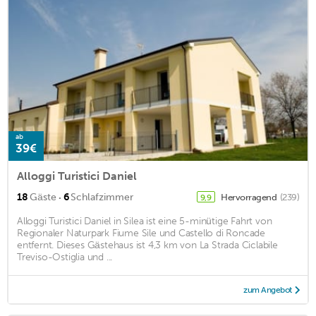
ab
39€
Alloggi Turistici Daniel
·
18
Gäste
6
Schlafzimmer
Hervorragend
(239)
9,9
Alloggi Turistici Daniel in Silea ist eine 5-minütige Fahrt von
Regionaler Naturpark Fiume Sile und Castello di Roncade
entfernt. Dieses Gästehaus ist 4,3 km von La Strada Ciclabile
Treviso-Ostiglia und ...
zum Angebot