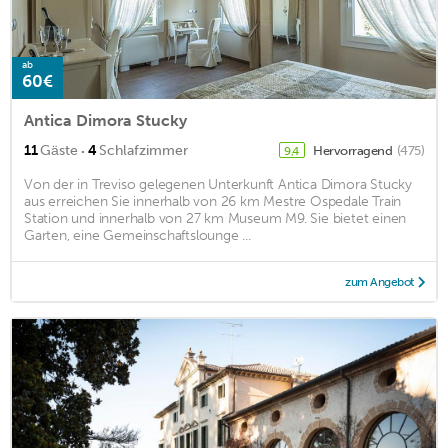
ab
60€
Antica Dimora Stucky
·
11
Gäste
4
Schlafzimmer
Hervorragend
(475)
9,4
Von der in Treviso gelegenen Unterkunft Antica Dimora Stucky
aus erreichen Sie innerhalb von 26 km Mestre Ospedale Train
Station und innerhalb von 27 km Museum M9. Sie bietet einen
Garten, eine Gemeinschaftslounge ...
zum Angebot