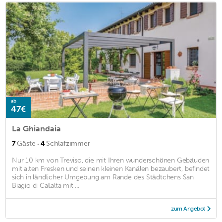
ab
47€
La Ghiandaia
·
7
Gäste
4
Schlafzimmer
Nur 10 km von Treviso, die mit Ihren wunderschönen Gebäuden
mit alten Fresken und seinen kleinen Kanälen bezaubert, befindet
sich in ländlicher Umgebung am Rande des Städtchens San
Biagio di Callalta mit ...
zum Angebot