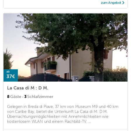
zum Angebot
ab
37€
La Casa di M : D M.
·
8
Gäste
3
Schlafzimmer
Gelegen in Breda di Piave, 37 km von Museum M9 und 40 km
von Caribe Bay, bietet die Unterkunft La Casa di M: D M.
Übernachtungsmöglichkeiten mit Annehmlichkeiten wie
kostenlosem WLAN und einem Flachbild-TV. ...