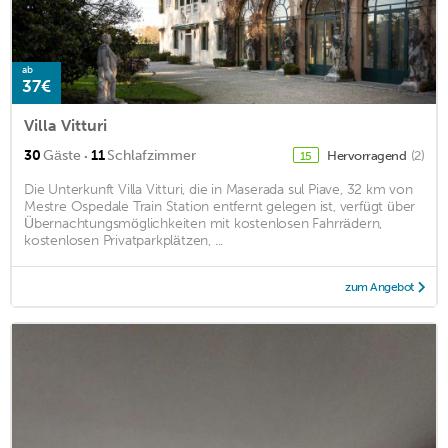
ab
37€
Villa Vitturi
·
30
Gäste
11
Schlafzimmer
Hervorragend
(2)
15
Die Unterkunft Villa Vitturi, die in Maserada sul Piave, 32 km von
Mestre Ospedale Train Station entfernt gelegen ist, verfügt über
Übernachtungsmöglichkeiten mit kostenlosen Fahrrädern,
kostenlosen Privatparkplätzen, ...
zum Angebot