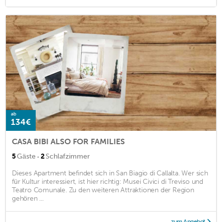
ab
134€
CASA BIBI ALSO FOR FAMILIES
·
5
Gäste
2
Schlafzimmer
Dieses Apartment befindet sich in San Biagio di Callalta. Wer sich
für Kultur interessiert, ist hier richtig: Musei Civici di Treviso und
Teatro Comunale. Zu den weiteren Attraktionen der Region
gehören ...
zum Angebot