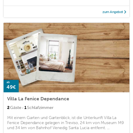
zum Angebot
ab
49€
Villa La Fenice Dependance
·
2
Gäste
1
Schlafzimmer
Mit einem Garten und Gartenblick, ist die Unterkunft Villa La
Fenice Dependance gelegen in Treviso, 24 km von Museum M9
und 34 km von Bahnhof Venedig Santa Lucia entfernt. ...