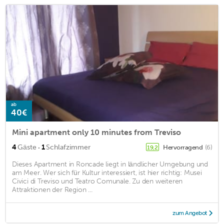
ab
40€
Mini apartment only 10 minutes from Treviso
·
4
Gäste
1
Schlafzimmer
Hervorragend
(6)
19,2
Dieses Apartment in Roncade liegt in ländlicher Umgebung und
am Meer. Wer sich für Kultur interessiert, ist hier richtig: Musei
Civici di Treviso und Teatro Comunale. Zu den weiteren
Attraktionen der Region ...
zum Angebot