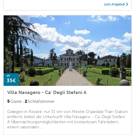
zum Angebot
ab
35€
Villa Navagero - Ca' Degli Stefani A
·
5
Gäste
2
Schlafzimmer
Gelegen in Rovarè, nur 31 km von Mestre Ospedale Train Station
entfernt, bietet die Unterkunft Villa Navagero - Ca' Degli Stefani
A Übernachtungsmöglichkeiten mit kostenlosen Fahrrädern,
einem saisonalen ...