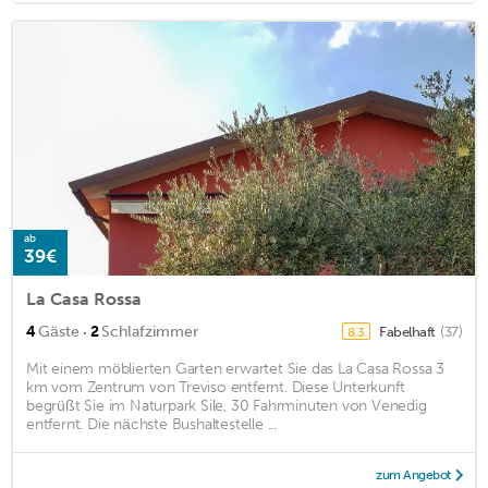
ab
39€
La Casa Rossa
·
4
Gäste
2
Schlafzimmer
Fabelhaft
(37)
8,3
Mit einem möblierten Garten erwartet Sie das La Casa Rossa 3
km vom Zentrum von Treviso entfernt. Diese Unterkunft
begrüßt Sie im Naturpark Sile, 30 Fahrminuten von Venedig
entfernt. Die nächste Bushaltestelle ...
zum Angebot