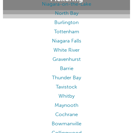
Niagara-on-the-Lake
North Bay
Burlington
Tottenham
Niagara Falls
White River
Gravenhurst
Barrie
Thunder Bay
Tavistock
Whitby
Maynooth
Cochrane
Bowmanville
Collingwood