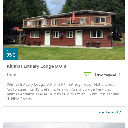
ab
95€
Kitimat Estuary Lodge B & B
Hotel
Hervorragend
(3)
9,4
Kitimat Estuary Lodge B & B in Kitimat liegt in der Nähe eines
Golfplatzes, nur 15 Gehminuten von Giant Spruce Park und
Kitimat entfernt. Dieses B&B mit Golfplatz ist 1,5 km von Tamitik
Jubilee Sports ...
zum Angebot