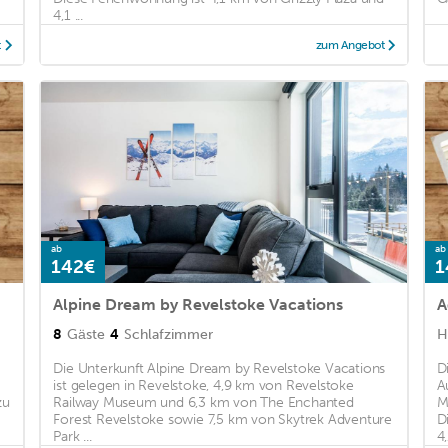
4,1 ...
t
zum Angebot
ab
ab
142€
1
Alpine Dream by Revelstoke Vacations
A
8
Gäste
4
Schlafzimmer
H
Die Unterkunft Alpine Dream by Revelstoke Vacations
D
ist gelegen in Revelstoke, 4,9 km von Revelstoke
A
zu
Railway Museum und 6,3 km von The Enchanted
M
Forest Revelstoke sowie 7,5 km von Skytrek Adventure
D
Park ...
4,