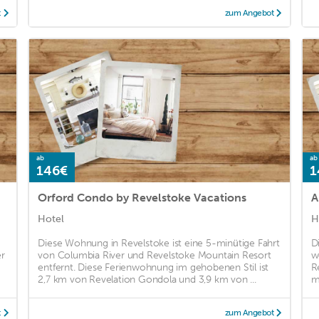
t
zum Angebot
ab
ab
146€
1
Orford Condo by Revelstoke Vacations
A
Hotel
H
Diese Wohnung in Revelstoke ist eine 5-minütige Fahrt
D
er
von Columbia River und Revelstoke Mountain Resort
w
entfernt. Diese Ferienwohnung im gehobenen Stil ist
R
2,7 km von Revelation Gondola und 3,9 km von ...
m
t
zum Angebot