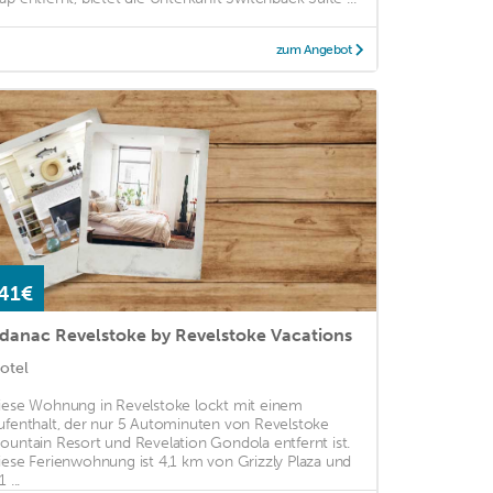
zum Angebot
41€
danac Revelstoke by Revelstoke Vacations
otel
iese Wohnung in Revelstoke lockt mit einem
ufenthalt, der nur 5 Autominuten von Revelstoke
ountain Resort und Revelation Gondola entfernt ist.
iese Ferienwohnung ist 4,1 km von Grizzly Plaza und
1 ...