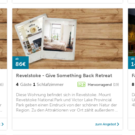
ab
ab
86€
1
Revelstoke - Give Something Back Retreat
F
4
Gäste
1
Schlafzimmer
8
16)
Hervorragend
(19)
12,9
Diese Wohnung befindet sich in Revelstoke. Mount
D
Revelstoke National Park und Victor Lake Provincial
U
r
Park geben einen Eindruck von der schönen Natur der
4
..
Region. Zu den Attraktionen vor Ort zählt außerdem ...
t
zum Angebot