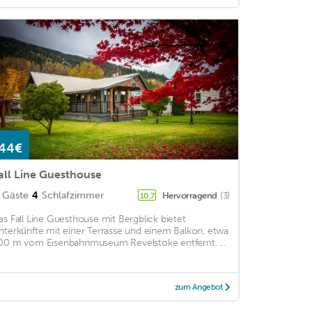
44€
all Line Guesthouse
Gäste
4
Schlafzimmer
Hervorragend
(3)
10,7
as Fall Line Guesthouse mit Bergblick bietet
nterkünfte mit einer Terrasse und einem Balkon, etwa
00 m vom Eisenbahnmuseum Revelstoke entfernt. ...
zum Angebot