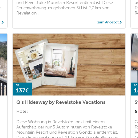
und Revelstoke Mountain Resort entfernt ist. Diese
u
m
Ferienwohnung im gehobenen Stil ist 2,7 km von
F
Revelation ...
Re
t
zum Angebot
ab
ab
137€
1
Q’s Hideaway by Revelstoke Vacations
S
Hotel
6
s
Diese Wohnung in Revelstoke lockt mit einem
G
Aufenthalt, der nur 5 Autominuten von Revelstoke
F
Mountain Resort und Revelation Gondola entfernt ist.
R
Diese Ferienwohnung ist 4,1 km von Grizzly Plaza und
G