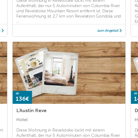
Diese Wohnung in Revelstoke lockt mit einem
D
Aufenthalt, der nur 5 Autominuten von Columbia River
R
und Revelstoke Mountain Resort entfernt ist. Diese
A
Ferienwohnung ist 2,7 km von Revelation Gondola und
G
...
E
t
zum Angebot
ab
ab
136€
1
L'Austin Reve
D
Hotel
H
rt
Diese Wohnung in Revelstoke lockt mit einem
D
Aufenthalt, der nur 5 Autominuten von Columbia River
A