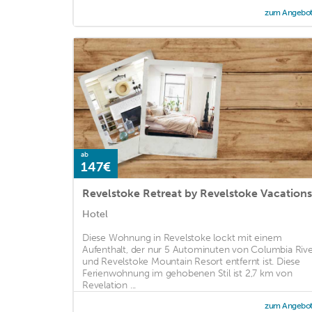
zum Angebo
ab
147€
Revelstoke Retreat by Revelstoke Vacations
Hotel
Diese Wohnung in Revelstoke lockt mit einem
Aufenthalt, der nur 5 Autominuten von Columbia Riv
und Revelstoke Mountain Resort entfernt ist. Diese
Ferienwohnung im gehobenen Stil ist 2,7 km von
Revelation ...
zum Angebo