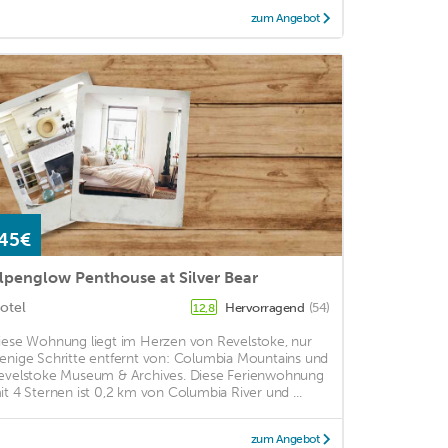
zum Angebot
45€
lpenglow Penthouse at Silver Bear
otel
Hervorragend
(54)
12,8
iese Wohnung liegt im Herzen von Revelstoke, nur
enige Schritte entfernt von: Columbia Mountains und
evelstoke Museum & Archives. Diese Ferienwohnung
it 4 Sternen ist 0,2 km von Columbia River und ...
zum Angebot