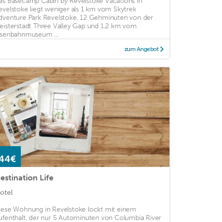
as Basecamp Cabin by Revelstoke Vacations in
evelstoke liegt weniger als 1 km vom Skytrek
dventure Park Revelstoke, 12 Gehminuten von der
eisterstadt Three Valley Gap und 1,2 km vom
isenbahnmuseum ...
zum Angebot
44€
estination Life
otel
iese Wohnung in Revelstoke lockt mit einem
ufenthalt, der nur 5 Autominuten von Columbia River