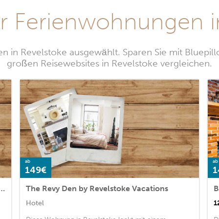
r Ferienwohnungen i
 in Revelstoke ausgewählt. Sparen Sie mit Bluepil
großen Reisewebsites in Revelstoke vergleichen.
ab
ab
149€
1
 Penthouse by Revelstoke Vacations
The Revy Den by Revelstoke Vacations
B
Hotel
1