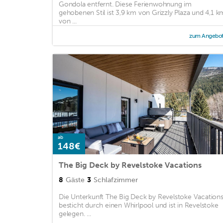
Gondola entfernt. Diese Ferienwohnung im
gehobenen Stil ist 3,9 km von Grizzly Plaza und 4,1 k
von ...
zum Angebo
ab
148€
The Big Deck by Revelstoke Vacations
8
Gäste
3
Schlafzimmer
Die Unterkunft The Big Deck by Revelstoke Vacation
besticht durch einen Whirlpool und ist in Revelstoke
gelegen. ...