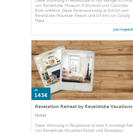
Diese Wohnung in Revelstoke ist nur wenige Schritte
von Revelstoke Museum & Archives und Columbia
River entfernt. Diese Ferienwohnung ist 6,6 km von
Revelstoke Mountain Resort und 0,4 km von Grizzly
Plaza ...
zum Angebo
ab
143€
Revelation Retreat by Revelstoke Vacations
Hotel
Diese Wohnung in Revelstoke ist eine 5-minütige Fah
von Revelstoke Mountain Resort und Revelation