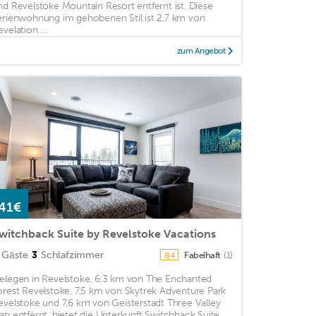
nd Revelstoke Mountain Resort entfernt ist. Diese
erienwohnung im gehobenen Stil ist 2,7 km von
velation ...
zum Angebot
41€
witchback Suite by Revelstoke Vacations
Gäste
3
Schlafzimmer
Fabelhaft
(1)
8,4
elegen in Revelstoke, 6,3 km von The Enchanted
orest Revelstoke, 7,5 km von Skytrek Adventure Park
evelstoke und 7,6 km von Geisterstadt Three Valley
ap entfernt, bietet die Unterkunft Switchback Suite ...