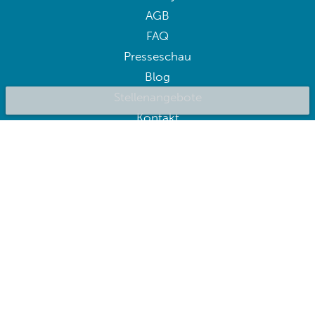
AGB
FAQ
Presseschau
Blog
Stellenangebote
Kontakt
BluepillowAI
ANMELDEN
Melden Sie sich für Angebote an
Folge uns: