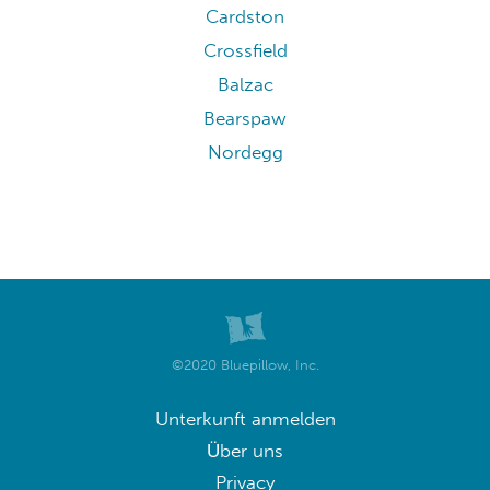
Cardston
Crossfield
Balzac
Bearspaw
Nordegg
©2020 Bluepillow, Inc.
Unterkunft anmelden
Über uns
Privacy