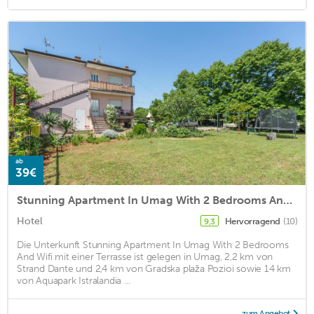
ab
39€
Stunning Apartment In Umag With 2 Bedrooms And Wifi
Hotel
Hervorragend
(10)
9,3
Die Unterkunft Stunning Apartment In Umag With 2 Bedrooms
And Wifi mit einer Terrasse ist gelegen in Umag, 2,2 km von
Strand Dante und 2,4 km von Gradska plaža Pozioi sowie 14 km
von Aquapark Istralandia ...
zum Angebot