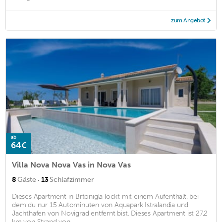
zum Angebot
ab
64€
Villa Nova Nova Vas in Nova Vas
·
8
Gäste
13
Schlafzimmer
Dieses Apartment in Brtonigla lockt mit einem Aufenthalt, bei
dem du nur 15 Autominuten von Aquapark Istralandia und
Jachthafen von Novigrad entfernt bist. Dieses Apartment ist 27,2
km von Strand von ...