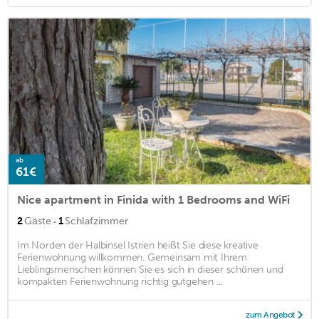
ab
61€
Nice apartment in Finida with 1 Bedrooms and WiFi
·
2
Gäste
1
Schlafzimmer
Im Norden der Halbinsel Istrien heißt Sie diese kreative
Ferienwohnung willkommen. Gemeinsam mit Ihrem
Lieblingsmenschen können Sie es sich in dieser schönen und
kompakten Ferienwohnung richtig gutgehen ...
zum Angebot