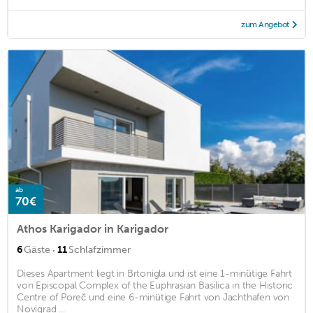
zum Angebot
ab
70€
Athos Karigador in Karigador
·
6
Gäste
11
Schlafzimmer
Dieses Apartment liegt in Brtonigla und ist eine 1-minütige Fahrt
von Episcopal Complex of the Euphrasian Basilica in the Historic
Centre of Poreč und eine 6-minütige Fahrt von Jachthafen von
Novigrad ...