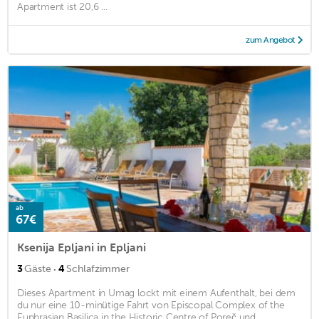
Apartment ist 20,6 ...
zum Angebot
ab
67€
Ksenija Epljani in Epljani
·
3
Gäste
4
Schlafzimmer
Dieses Apartment in Umag lockt mit einem Aufenthalt, bei dem
du nur eine 10-minütige Fahrt von Episcopal Complex of the
Euphrasian Basilica in the Historic Centre of Poreč und