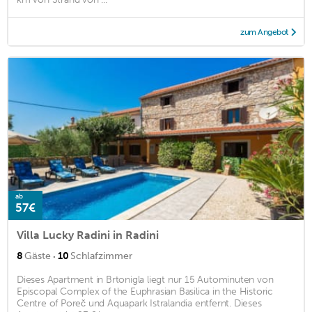
zum Angebot
ab
57€
Villa Lucky Radini in Radini
·
8
Gäste
10
Schlafzimmer
Dieses Apartment in Brtonigla liegt nur 15 Autominuten von
Episcopal Complex of the Euphrasian Basilica in the Historic
Centre of Poreč und Aquapark Istralandia entfernt. Dieses