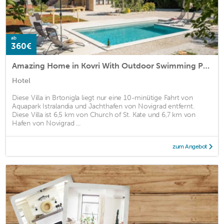
ab
360€
Amazing Home in Kovri With Outdoor Swimming Pool and 2 Bedrooms
Hotel
Diese Villa in Brtonigla liegt nur eine 10-minütige Fahrt von
Aquapark Istralandia und Jachthafen von Novigrad entfernt.
Diese Villa ist 6,5 km von Church of St. Kate und 6,7 km von
Hafen von Novigrad ...
zum Angebot