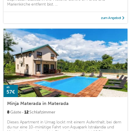
Marienkirche entfernt bist. ...
zum Angebot
ab
57€
Minja Materada in Materada
·
8
Gäste
12
Schlafzimmer
Dieses Apartment in Umag lockt mit einem Aufenthalt, bei dem
du nur eine 10-minütige Fahrt von Aquapark Istralandia und