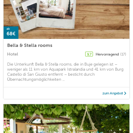
ab
68€
Bella & Stella rooms
Hotel
Hervorragend
(17)
9,7
Die Unterkunft Bella & Stella rooms, die in Buje gelegen ist –
weniger als 11 km von Aquapark Istralandia und 41 km von Burg
Castello di San Giusto entfernt – besticht durch
Übernachtungsmöglichkeiten ...
zum Angebot