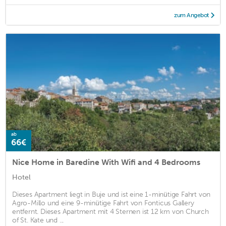
zum Angebot
ab
66€
Nice Home in Baredine With Wifi and 4 Bedrooms
Hotel
Dieses Apartment liegt in Buje und ist eine 1-minütige Fahrt von
Agro-Millo und eine 9-minütige Fahrt von Fonticus Gallery
entfernt. Dieses Apartment mit 4 Sternen ist 12 km von Church
of St. Kate und ...