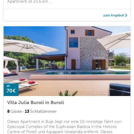
Apartment ist 23,6 km ...
zum Angebot
ab
70€
Villa Julia Buroli in Buroli
·
8
Gäste
13
Schlafzimmer
Dieses Apartment in Buje liegt nur eine 10-minütige Fahrt von
Episcopal Complex of the Euphrasian Basilica in the Historic
Centre of Poreč und Aquapark Istralandia entfernt. Dieses