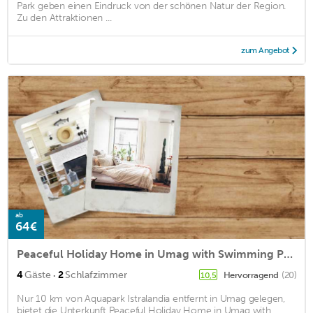
Park geben einen Eindruck von der schönen Natur der Region.
Zu den Attraktionen ...
zum Angebot
ab
64€
Peaceful Holiday Home in Umag with Swimming Pool
·
4
Gäste
2
Schlafzimmer
Hervorragend
(20)
10,5
Nur 10 km von Aquapark Istralandia entfernt in Umag gelegen,
bietet die Unterkunft Peaceful Holiday Home in Umag with