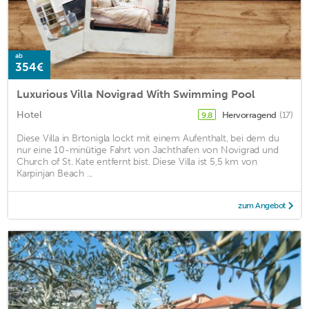
ab
354€
Luxurious Villa Novigrad With Swimming Pool
Hotel
Hervorragend
(17)
9,8
Diese Villa in Brtonigla lockt mit einem Aufenthalt, bei dem du
nur eine 10-minütige Fahrt von Jachthafen von Novigrad und
Church of St. Kate entfernt bist. Diese Villa ist 5,5 km von
Karpinjan Beach ...
zum Angebot