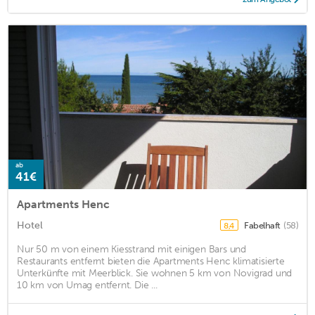
ab
41€
Apartments Henc
Hotel
Fabelhaft
(58)
8,4
Nur 50 m von einem Kiesstrand mit einigen Bars und
Restaurants entfernt bieten die Apartments Henc klimatisierte
Unterkünfte mit Meerblick. Sie wohnen 5 km von Novigrad und
10 km von Umag entfernt. Die ...