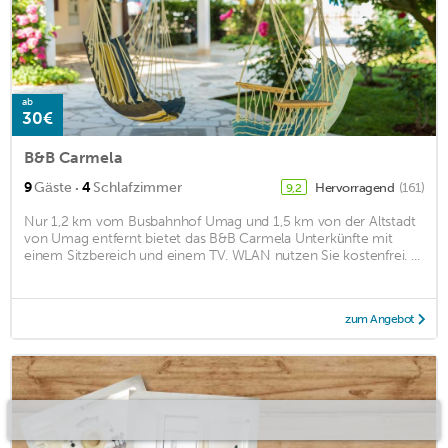
ab
30€
B&B Carmela
·
9
Gäste
4
Schlafzimmer
Hervorragend
(161)
9,2
Nur 1,2 km vom Busbahnhof Umag und 1,5 km von der Altstadt
von Umag entfernt bietet das B&B Carmela Unterkünfte mit
einem Sitzbereich und einem TV. WLAN nutzen Sie kostenfrei. ...
zum Angebot