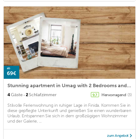
ab
69€
Stunning apartment in Umag with 2 Bedrooms and WiFi
·
4
Gäste
2
Schlafzimmer
Hervorragend
(3)
9,7
Stilvolle Ferienwohnung in ruhiger Lage in Finida. Kommen Sie in
diese gepflegte Unterkunft und genießen Sie einen wunderbaren
Urlaub. Entspannen Sie sich in dem großzügigen Wohnzimmer
und der Galerie, ...
zum Angebot