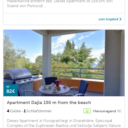
Marienkirche entfernt bist. Dieses Apartment ist 19,8 km von
Strand von Portorož ...
zum Angebot
ab
82€
Apartment Dajla 150 m from the beach
·
4
Gäste
1
Schlafzimmer
Hervorragend
(6)
12
Dieses Apartment in Novigrad liegt in Strandnähe. Episcopal
Complex of the Euphrasian Basilica und Sečovlje Saltpans Nature