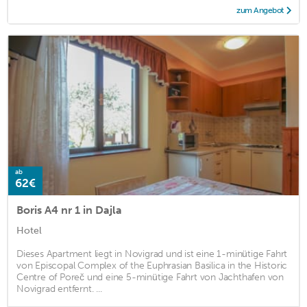
zum Angebot
ab
62€
Boris A4 nr 1 in Dajla
Hotel
Dieses Apartment liegt in Novigrad und ist eine 1-minütige Fahrt
von Episcopal Complex of the Euphrasian Basilica in the Historic
Centre of Poreč und eine 5-minütige Fahrt von Jachthafen von
Novigrad entfernt. ...