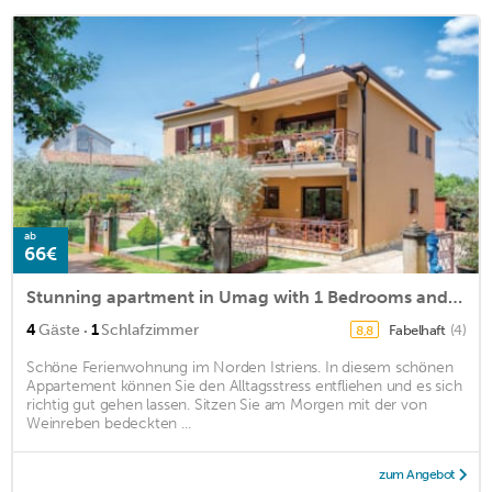
ab
66€
Stunning apartment in Umag with 1 Bedrooms and WiFi
·
4
Gäste
1
Schlafzimmer
Fabelhaft
(4)
8,8
Schöne Ferienwohnung im Norden Istriens. In diesem schönen
Appartement können Sie den Alltagsstress entfliehen und es sich
richtig gut gehen lassen. Sitzen Sie am Morgen mit der von
Weinreben bedeckten ...
zum Angebot