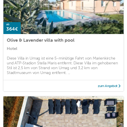
ab
364€
Olive & Lavender villa with pool
Hotel
Diese Villa in Umag ist eine 5-minütige Fahrt von Marienkirche
und ATP-Stadion Stella Maris entfernt. Diese Villa im gehobenen
Stil ist 2,5 km von Strand von Umag und 3,2 km von
Stadtmuseum von Umag entfernt. ...
zum Angebot