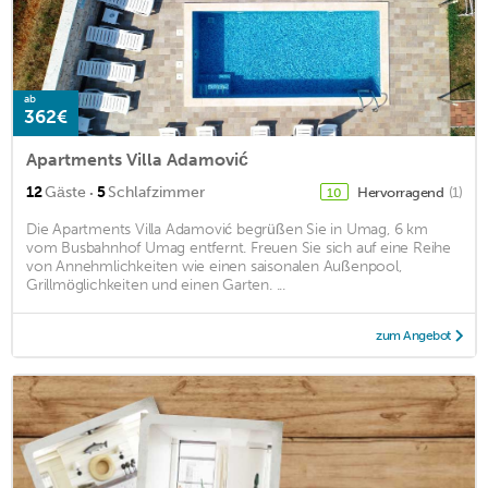
ab
362€
Apartments Villa Adamović
·
12
Gäste
5
Schlafzimmer
Hervorragend
(1)
10
Die Apartments Villa Adamović begrüßen Sie in Umag, 6 km
vom Busbahnhof Umag entfernt. Freuen Sie sich auf eine Reihe
von Annehmlichkeiten wie einen saisonalen Außenpool,
Grillmöglichkeiten und einen Garten. ...
zum Angebot