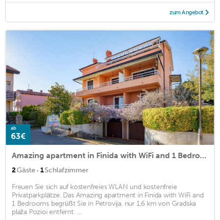
zum Angebot
ab
63€
Amazing apartment in Finida with WiFi and 1 Bedrooms
·
2
Gäste
1
Schlafzimmer
Freuen Sie sich auf kostenfreies WLAN und kostenfreie
Privatparkplätze. Das Amazing apartment in Finida with WiFi and
1 Bedrooms begrüßt Sie in Petrovija, nur 1,6 km von Gradska
plaža Pozioi entfernt. ...