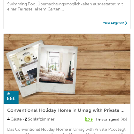
Swimming Pool Übernachtungsmöglichkeiten ausgestattet mit
einer Terrasse, einem Garten ...
zum Angebot
ab
66€
Conventional Holiday Home in Umag with Private Pool
·
4
Gäste
2
Schlafzimmer
Hervorragend
(45)
10,9
Das Conventional Holiday Home in Umag with Private Pool liegt