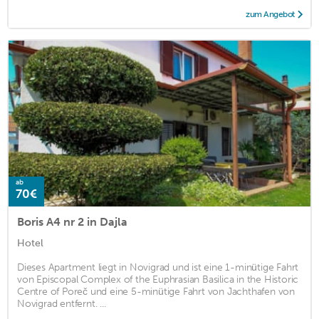
zum Angebot
ab
70€
Boris A4 nr 2 in Dajla
Hotel
Dieses Apartment liegt in Novigrad und ist eine 1-minütige Fahrt
von Episcopal Complex of the Euphrasian Basilica in the Historic
Centre of Poreč und eine 5-minütige Fahrt von Jachthafen von
Novigrad entfernt. ...