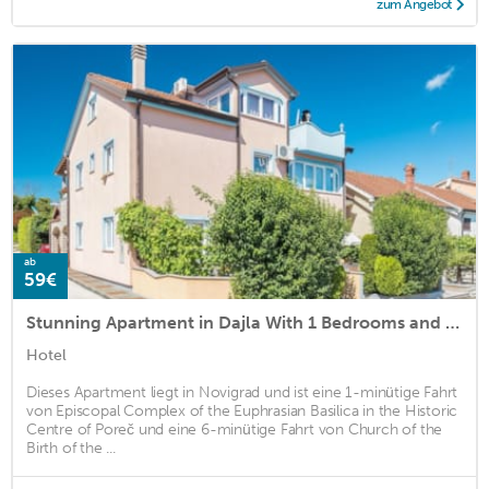
zum Angebot
ab
59€
Stunning Apartment in Dajla With 1 Bedrooms and Wifi
Hotel
Dieses Apartment liegt in Novigrad und ist eine 1-minütige Fahrt
von Episcopal Complex of the Euphrasian Basilica in the Historic
Centre of Poreč und eine 6-minütige Fahrt von Church of the
Birth of the ...