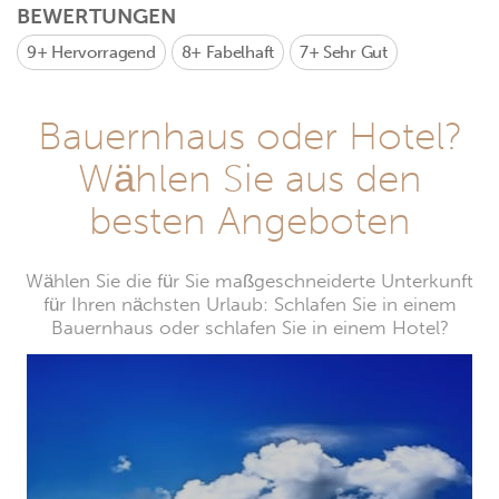
BEWERTUNGEN
9+
Hervorragend
8+
Fabelhaft
7+
Sehr Gut
Bauernhaus oder Hotel?
Wählen Sie aus den
besten Angeboten
Wählen Sie die für Sie maßgeschneiderte Unterkunft
für Ihren nächsten Urlaub: Schlafen Sie in einem
Bauernhaus oder schlafen Sie in einem Hotel?