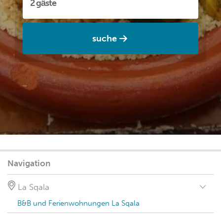
suche
Navigation
La Sqala
B&B und Ferienwohnungen La Sqala