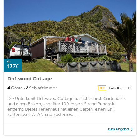
ab
137€
Driftwood Cottage
·
4
Gäste
2
Schlafzimmer
Fabelhaft
(14)
8,2
Die Unterkunft Driftwood Cottage besticht durch Gartenblick
und einen Balkon, ungefähr 100 m von Strand Punakaiki
entfernt. Dieses Ferienhaus hat einen Garten, einen Grill,
kostenloses WLAN und kostenlose ...
zum Angebot