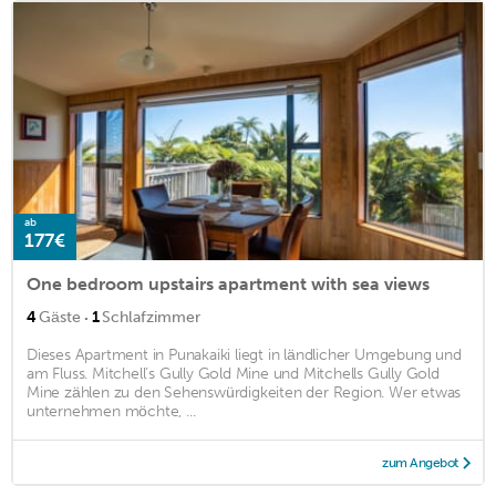
ab
177€
One bedroom upstairs apartment with sea views
·
4
Gäste
1
Schlafzimmer
Dieses Apartment in Punakaiki liegt in ländlicher Umgebung und
am Fluss. Mitchell’s Gully Gold Mine und Mitchells Gully Gold
Mine zählen zu den Sehenswürdigkeiten der Region. Wer etwas
unternehmen möchte, ...
zum Angebot