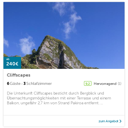
ab
240€
Cliffscapes
·
6
Gäste
3
Schlafzimmer
Hervorragend
(1)
9,2
Die Unterkunft Cliffscapes besticht durch Bergblick und
Übernachtungsmöglichkeiten mit einer Terrasse und einem
Balkon, ungefähr 2,7 km von Strand Pakiroa entfernt. ...
zum Angebot