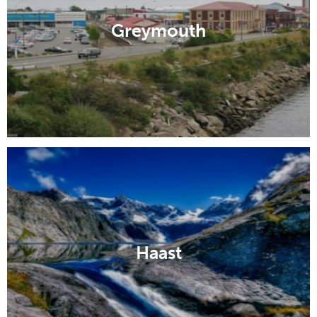
Greymouth
Haast