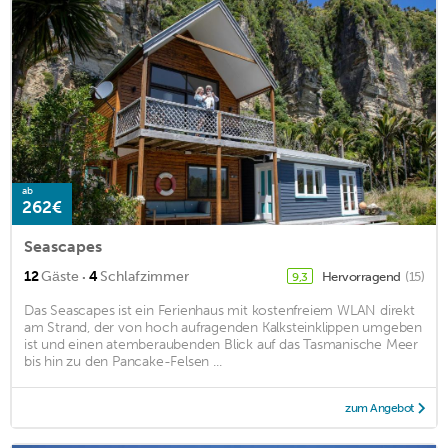
ab
262€
Seascapes
·
12
Gäste
4
Schlafzimmer
Hervorragend
(15)
9,3
Das Seascapes ist ein Ferienhaus mit kostenfreiem WLAN direkt
am Strand, der von hoch aufragenden Kalksteinklippen umgeben
ist und einen atemberaubenden Blick auf das Tasmanische Meer
bis hin zu den Pancake-Felsen ...
zum Angebot