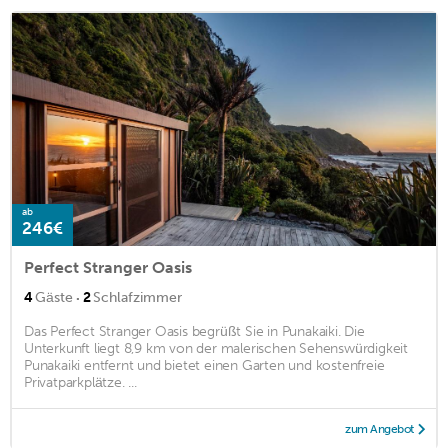
ab
246€
Perfect Stranger Oasis
·
4
Gäste
2
Schlafzimmer
Das Perfect Stranger Oasis begrüßt Sie in Punakaiki. Die
Unterkunft liegt 8,9 km von der malerischen Sehenswürdigkeit
Punakaiki entfernt und bietet einen Garten und kostenfreie
Privatparkplätze. ...
zum Angebot