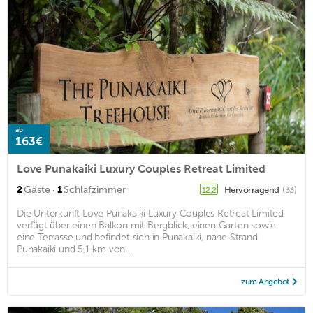
ab
163€
Love Punakaiki Luxury Couples Retreat Limited
·
2
Gäste
1
Schlafzimmer
Hervorragend
(33)
12,2
Die Unterkunft Love Punakaiki Luxury Couples Retreat Limited
verfügt über einen Balkon mit Bergblick, einen Garten sowie
eine Terrasse und befindet sich in Punakaiki, nahe Strand
Punakaiki und 5,1 km von ...
zum Angebot