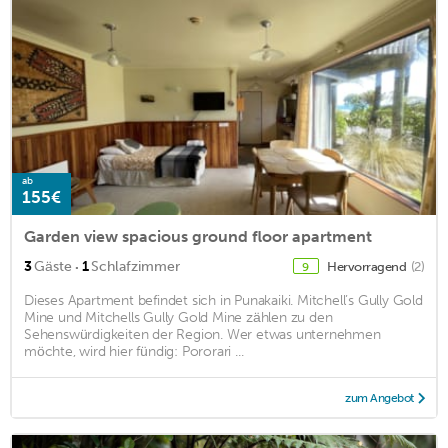
ab
155€
Garden view spacious ground floor apartment
·
3
Gäste
1
Schlafzimmer
Hervorragend
(2)
9
Dieses Apartment befindet sich in Punakaiki. Mitchell’s Gully Gold
Mine und Mitchells Gully Gold Mine zählen zu den
Sehenswürdigkeiten der Region. Wer etwas unternehmen
möchte, wird hier fündig: Pororari ...
zum Angebot