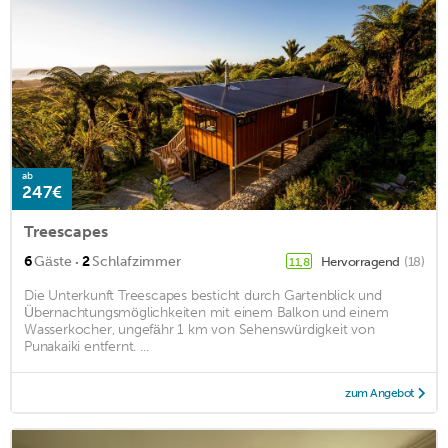
ab
247€
Treescapes
·
6
Gäste
2
Schlafzimmer
Hervorragend
(18)
11,8
Die Unterkunft Treescapes besticht durch Gartenblick und
Übernachtungsmöglichkeiten mit einem Balkon und einem
Wasserkocher, ungefähr 1 km von Sehenswürdigkeit von
Punakaiki entfernt. ...
zum Angebot