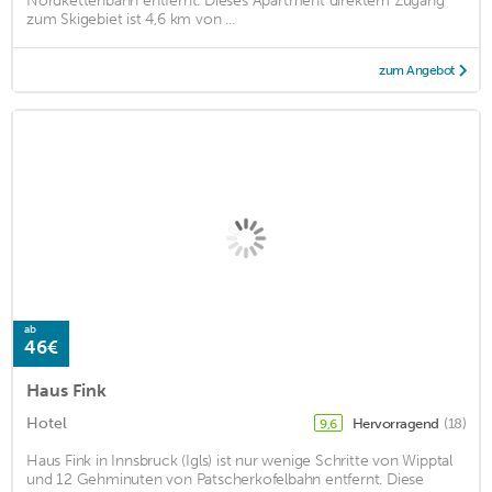
Nordkettenbahn entfernt. Dieses Apartment direktem Zugang
zum Skigebiet ist 4,6 km von ...
zum Angebot
ab
46€
Haus Fink
Hotel
Hervorragend
(18)
9,6
Haus Fink in Innsbruck (Igls) ist nur wenige Schritte von Wipptal
und 12 Gehminuten von Patscherkofelbahn entfernt. Diese