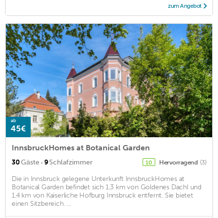
zum Angebot
ab
45€
InnsbruckHomes at Botanical Garden
·
30
Gäste
9
Schlafzimmer
Hervorragend
(3)
10
Die in Innsbruck gelegene Unterkunft InnsbruckHomes at
Botanical Garden befindet sich 1,3 km von Goldenes Dachl und
1,4 km von Kaiserliche Hofburg Innsbruck entfernt. Sie bietet
einen Sitzbereich. ...