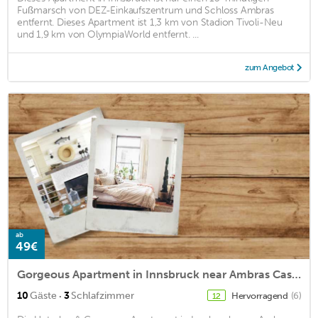
Fußmarsch von DEZ-Einkaufszentrum und Schloss Ambras
entfernt. Dieses Apartment ist 1,3 km von Stadion Tivoli-Neu
und 1,9 km von OlympiaWorld entfernt. ...
zum Angebot
ab
49€
Gorgeous Apartment in Innsbruck near Ambras Castle
·
10
Gäste
3
Schlafzimmer
Hervorragend
(6)
12