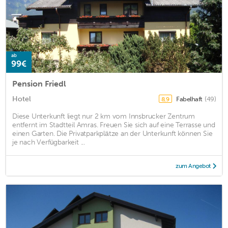
ab
99€
Pension Friedl
Hotel
Fabelhaft
(49)
8,9
Diese Unterkunft liegt nur 2 km vom Innsbrucker Zentrum
entfernt im Stadtteil Amras. Freuen Sie sich auf eine Terrasse und
einen Garten. Die Privatparkplätze an der Unterkunft können Sie
je nach Verfügbarkeit ...
zum Angebot