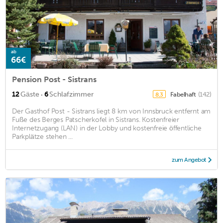
ab
66€
Pension Post - Sistrans
·
12
Gäste
6
Schlafzimmer
Fabelhaft
(142)
8,3
Der Gasthof Post - Sistrans liegt 8 km von Innsbruck entfernt am
Fuße des Berges Patscherkofel in Sistrans. Kostenfreier
Internetzugang (LAN) in der Lobby und kostenfreie öffentliche
Parkplätze stehen ...
zum Angebot