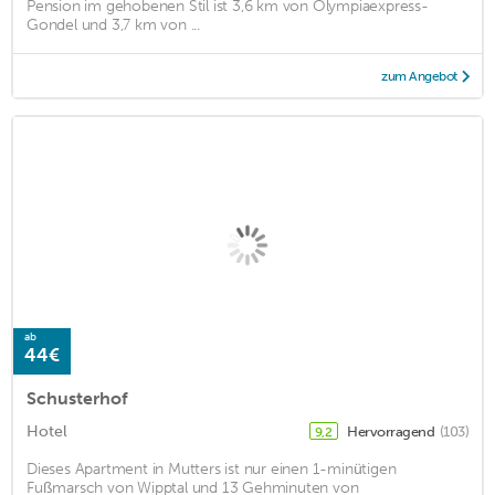
Pension im gehobenen Stil ist 3,6 km von Olympiaexpress-
Gondel und 3,7 km von ...
zum Angebot
ab
44€
Schusterhof
Hotel
Hervorragend
(103)
9,2
Dieses Apartment in Mutters ist nur einen 1-minütigen
Fußmarsch von Wipptal und 13 Gehminuten von