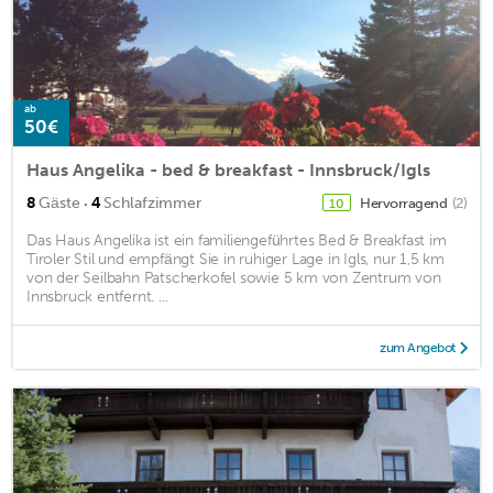
ab
50€
Haus Angelika - bed & breakfast - Innsbruck/Igls
·
8
Gäste
4
Schlafzimmer
Hervorragend
(2)
10
Das Haus Angelika ist ein familiengeführtes Bed & Breakfast im
Tiroler Stil und empfängt Sie in ruhiger Lage in Igls, nur 1,5 km
von der Seilbahn Patscherkofel sowie 5 km von Zentrum von
Innsbruck entfernt. ...
zum Angebot