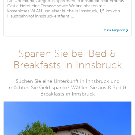
Die Unterkunft Gorgeous Apartment in Innsbruck near Ambras
Castle bietet eine Terrasse sowie Wohneinheiten mit
kostenloses WLAN und einer Küche in Innsbruck, 1,5 km von
Hauptbahnhof Innsbruck entfernt. ...
zum Angebot
Sparen Sie bei Bed &
Breakfasts in Innsbruck
Suchen Sie eine Unterkunft in Innsbruck und
möchten Sie Geld sparen? Wählen Sie aus 8 Bed &
Breakfasts in Innsbruck