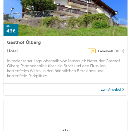
ab
43€
Gasthof Ölberg
Hotel
Fabelhaft
(1053)
8,2
In malerischer Lage oberhalb von Innsbruck bietet der Gasthof
Ölberg Panoramablick über die Stadt und den Fluss Inn,
kostenfreies WLAN in den öffentlichen Bereichen und
kostenfreie Parkplätze. ...
zum Angebot