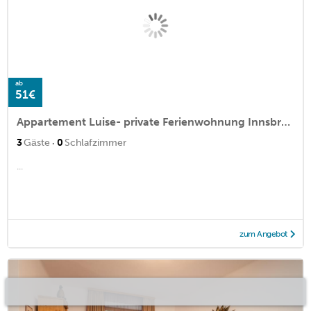
ab
51€
Appartement Luise- private Ferienwohnung Innsbruck
·
3
Gäste
0
Schlafzimmer
...
zum Angebot