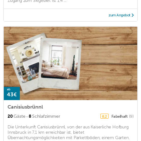
Zugang zum Skigebiet ist 1,4 ...
zum Angebot
ab
43€
Canisiusbrünnl
·
20
Gäste
8
Schlafzimmer
Fabelhaft
(9)
8,2
Die Unterkunft Canisiusbrünnl, von der aus Kaiserliche Hofburg
Innsbruck in 7,1 km erreichbar ist, bietet
Übernachtungsmöglichkeiten mit Parkettböden, einem Garten,