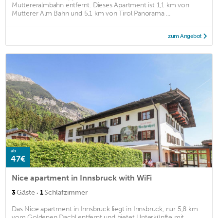
Muttereralmbahn entfernt. Dieses Apartment ist 1,1 km von
Mutterer Alm Bahn und 5,1 km von Tirol Panorama ...
zum Angebot
ab
47€
Nice apartment in Innsbruck with WiFi
·
3
Gäste
1
Schlafzimmer
Das Nice apartment in Innsbruck liegt in Innsbruck, nur 5,8 km
vom Goldenen Dachl entfernt und bietet Unterkünfte mit