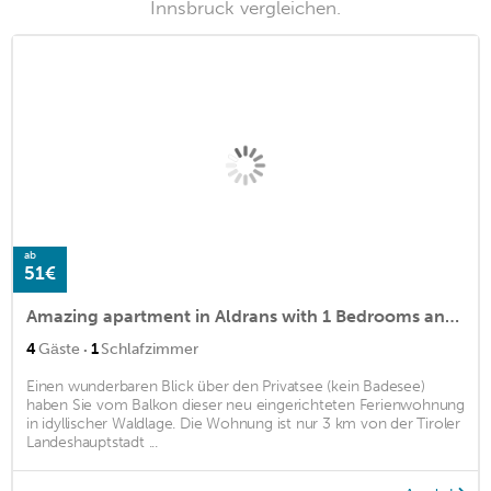
Innsbruck vergleichen.
ab
51€
Amazing apartment in Aldrans with 1 Bedrooms and WiFi
·
4
Gäste
1
Schlafzimmer
Einen wunderbaren Blick über den Privatsee (kein Badesee)
haben Sie vom Balkon dieser neu eingerichteten Ferienwohnung
in idyllischer Waldlage. Die Wohnung ist nur 3 km von der Tiroler
Landeshauptstadt ...