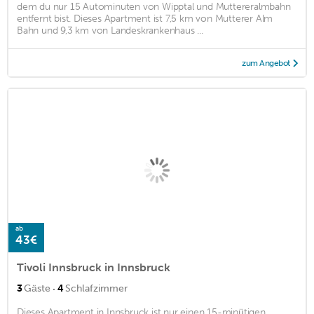
dem du nur 15 Autominuten von Wipptal und Muttereralmbahn
entfernt bist. Dieses Apartment ist 7,5 km von Mutterer Alm
Bahn und 9,3 km von Landeskrankenhaus ...
zum Angebot
ab
43€
Tivoli Innsbruck in Innsbruck
·
3
Gäste
4
Schlafzimmer
Dieses Apartment in Innsbruck ist nur einen 15-minütigen