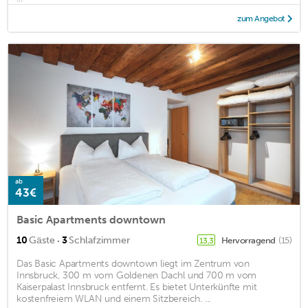
zum Angebot
ab
43€
Basic Apartments downtown
·
10
Gäste
3
Schlafzimmer
Hervorragend
(15)
13,3
Das Basic Apartments downtown liegt im Zentrum von
Innsbruck, 300 m vom Goldenen Dachl und 700 m vom
Kaiserpalast Innsbruck entfernt. Es bietet Unterkünfte mit
kostenfreiem WLAN und einem Sitzbereich. ...