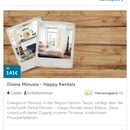
ab
141€
Divina Minusio - Happy Rentals
·
4
Gäste
2
Schlafzimmer
Hervorragend
(4)
10,5
Gelegen in Minusio, in der Region Kanton Tessin, verfügt über die
Unterkunft Divina Minusio - Happy Rentals einen Balkon. Diese
Unterkunft bietet Zugang zu einer Terrasse, kostenlosen
Privatparkplätzen ...