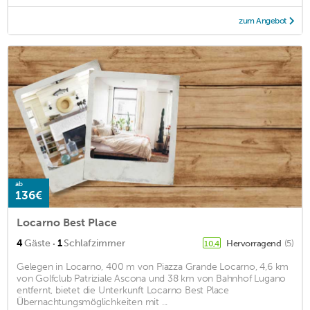
zum Angebot
ab
136€
Locarno Best Place
·
4
Gäste
1
Schlafzimmer
Hervorragend
(5)
10,4
Gelegen in Locarno, 400 m von Piazza Grande Locarno, 4,6 km
von Golfclub Patriziale Ascona und 38 km von Bahnhof Lugano
entfernt, bietet die Unterkunft Locarno Best Place
Übernachtungsmöglichkeiten mit ...