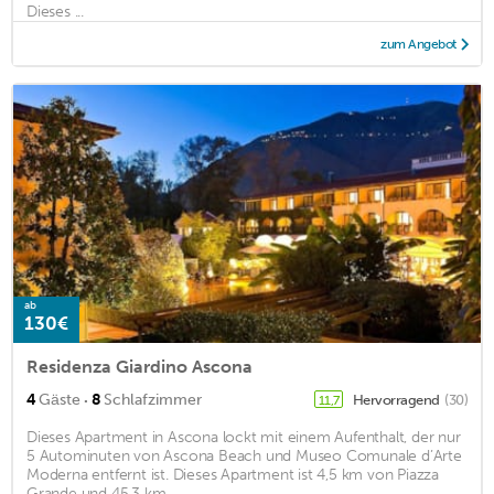
Dieses ...
zum Angebot
ab
130€
Residenza Giardino Ascona
·
4
Gäste
8
Schlafzimmer
Hervorragend
(30)
11,7
Dieses Apartment in Ascona lockt mit einem Aufenthalt, der nur
5 Autominuten von Ascona Beach und Museo Comunale d’Arte
Moderna entfernt ist. Dieses Apartment ist 4,5 km von Piazza
Grande und 45,3 km ...