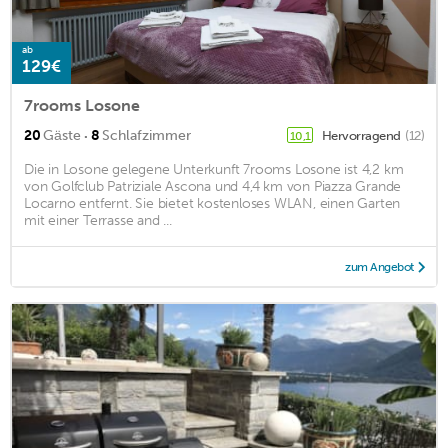
ab
129€
7rooms Losone
·
20
Gäste
8
Schlafzimmer
Hervorragend
(12)
10,1
Die in Losone gelegene Unterkunft 7rooms Losone ist 4,2 km
von Golfclub Patriziale Ascona und 4,4 km von Piazza Grande
Locarno entfernt. Sie bietet kostenloses WLAN, einen Garten
mit einer Terrasse and ...
zum Angebot