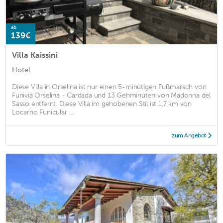
ab
139€
Villa Kaissini
Hotel
Diese Villa in Orselina ist nur einen 5-minütigen Fußmarsch von
Funivia Orselina - Cardada und 13 Gehminuten von Madonna del
Sasso entfernt. Diese Villa im gehobenen Stil ist 1,7 km von
Locarno Funicular ...
zum Angebot