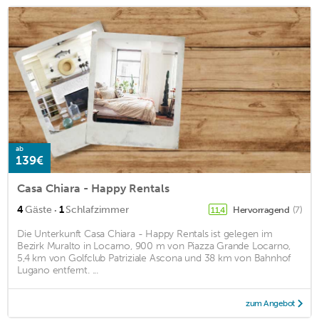
ab
139€
Casa Chiara - Happy Rentals
·
4
Gäste
1
Schlafzimmer
Hervorragend
(7)
11,4
Die Unterkunft Casa Chiara - Happy Rentals ist gelegen im
Bezirk Muralto in Locarno, 900 m von Piazza Grande Locarno,
5,4 km von Golfclub Patriziale Ascona und 38 km von Bahnhof
Lugano entfernt. ...
zum Angebot