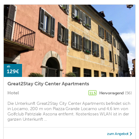
ab
129€
Great2Stay City Center Apartments
Hotel
Hervorragend
(56)
11,5
Die Unterkunft Great2Stay City Center Apartments befindet sich
in Locarno, 200 m von Piazza Grande Locarno und 4,6 km von
Golfclub Patriziale Ascona entfernt. Kostenloses WLAN ist in der
ganzen Unterkunft ...
zum Angebot