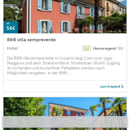
ab
56€
B&B villa sempreverde
Hotel
Hervorragend
(91)
9,2
Die B&B villa sempreverde in Locarno liegt 2 km vom Lago
Maggiore und dem Strand entfernt. Kostenloser WLAN-Zugang
ist vorhanden und kostenfreie Parkplätze werden nach
Möglichkeit vergeben. In der B&B ...
zum Angebot