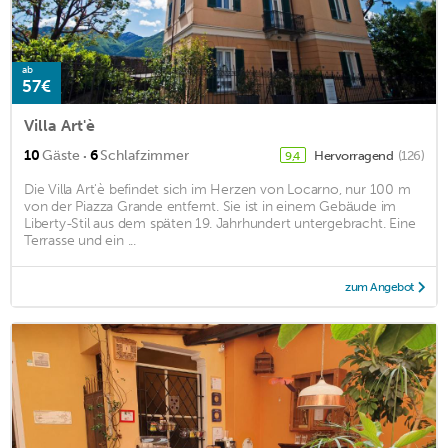
ab
57€
Villa Art'è
·
10
Gäste
6
Schlafzimmer
Hervorragend
(126)
9,4
Die Villa Art'è befindet sich im Herzen von Locarno, nur 100 m
von der Piazza Grande entfernt. Sie ist in einem Gebäude im
Liberty-Stil aus dem späten 19. Jahrhundert untergebracht. Eine
Terrasse und ein ...
zum Angebot