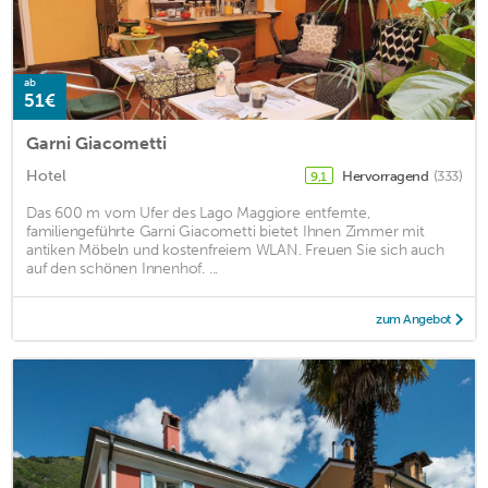
ab
51€
Garni Giacometti
Hotel
Hervorragend
(333)
9,1
Das 600 m vom Ufer des Lago Maggiore entfernte,
familiengeführte Garni Giacometti bietet Ihnen Zimmer mit
antiken Möbeln und kostenfreiem WLAN. Freuen Sie sich auch
auf den schönen Innenhof. ...
zum Angebot