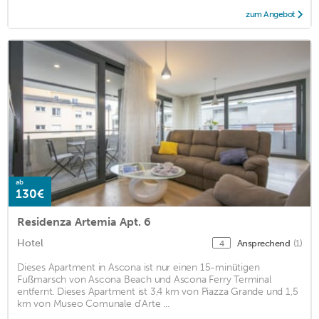
zum Angebot
ab
130€
Residenza Artemia Apt. 6
Hotel
Ansprechend
(1)
4
Dieses Apartment in Ascona ist nur einen 15-minütigen
Fußmarsch von Ascona Beach und Ascona Ferry Terminal
entfernt. Dieses Apartment ist 3,4 km von Piazza Grande und 1,5
km von Museo Comunale d’Arte ...