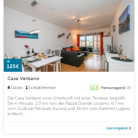
ab
125€
Casa Verbano
·
4
Gäste
1
Schlafzimmer
Hervorragend
(3)
13,3
Die Casa Verbano, eine Unterkunft mit einer Terrasse, begrüßt
Sie in Minusio, 2,3 km von der Piazza Grande Locarno, 6,7 km
vom Golfclub Patriziale Ascona und 36 km vom Bahnhof Lugano
entfernt. ...
zum Angebot