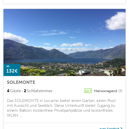
ab
132€
SOLEMONTE
·
4
Gäste
2
Schlafzimmer
Hervorragend
(3)
10,7
Das SOLEMONTE in Locarno bietet einen Garten, einen Pool
mit Aussicht und Seeblick. Diese Unterkunft bietet Zugang zu
einem Balkon, kostenfreie Privatparkplätze und kostenfreies
WLAN. ...
zum Angebot