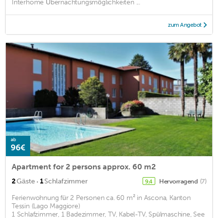
Interhome Übernachtungsmöglichkeiten ...
zum Angebot
ab
96€
Apartment for 2 persons approx. 60 m2
·
2
Gäste
1
Schlafzimmer
Hervorragend
(7)
9,4
Ferienwohnung für 2 Personen ca. 60 m² in Ascona, Kanton
Tessin (Lago Maggiore)
1 Schlafzimmer, 1 Badezimmer, TV, Kabel-TV, Spülmaschine, See