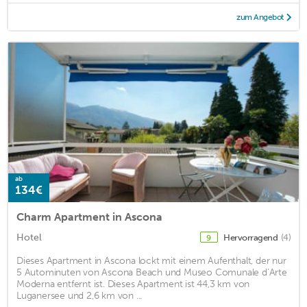
zum Angebot
ab
134€
Charm Apartment in Ascona
Hotel
Hervorragend
(4)
9
Dieses Apartment in Ascona lockt mit einem Aufenthalt, der nur
5 Autominuten von Ascona Beach und Museo Comunale d’Arte
Moderna entfernt ist. Dieses Apartment ist 44,3 km von
Luganersee und 2,6 km von ...