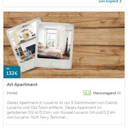
zum Angebot
ab
132€
Art Apartment
Hotel
Hervorragend
(6)
11,3
Dieses Apartment in Locarno ist nur 5 Gehminuten von Casino
Locarno und Old Town entfernt. Dieses Apartment im
gehobenen Stil ist 0,2 km von Kursaal Locarno SA und 0,3 km
von Locarno NLM Ferry Terminal ...