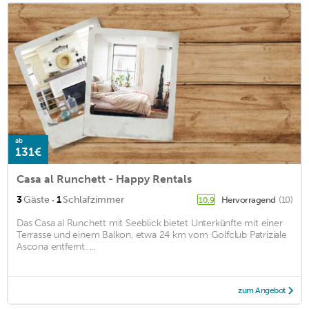
ab
131€
Casa al Runchett - Happy Rentals
·
3
Gäste
1
Schlafzimmer
Hervorragend
(10)
10,9
Das Casa al Runchett mit Seeblick bietet Unterkünfte mit einer
Terrasse und einem Balkon, etwa 24 km vom Golfclub Patriziale
Ascona entfernt. ...
zum Angebot