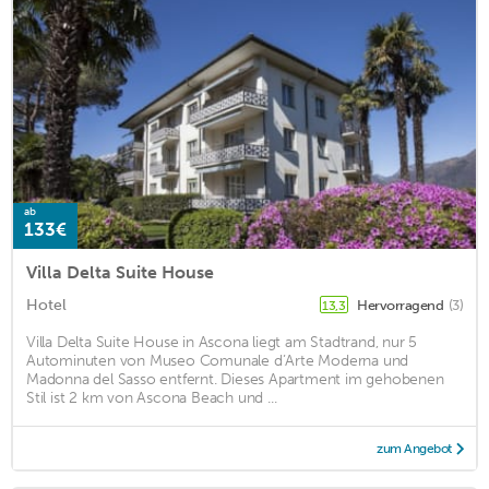
ab
133€
Villa Delta Suite House
Hotel
Hervorragend
(3)
13,3
Villa Delta Suite House in Ascona liegt am Stadtrand, nur 5
Autominuten von Museo Comunale d’Arte Moderna und
Madonna del Sasso entfernt. Dieses Apartment im gehobenen
Stil ist 2 km von Ascona Beach und ...
zum Angebot