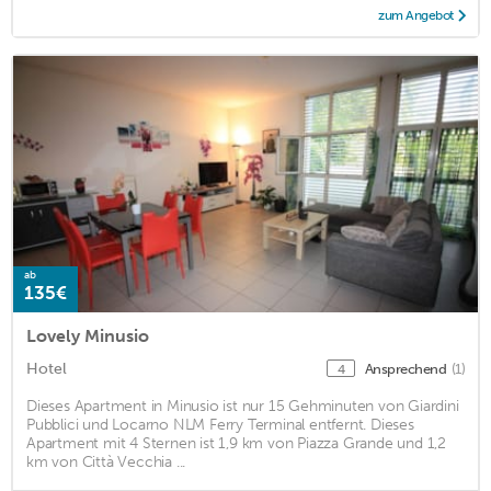
zum Angebot
ab
135€
Lovely Minusio
Hotel
Ansprechend
(1)
4
Dieses Apartment in Minusio ist nur 15 Gehminuten von Giardini
Pubblici und Locarno NLM Ferry Terminal entfernt. Dieses
Apartment mit 4 Sternen ist 1,9 km von Piazza Grande und 1,2
km von Città Vecchia ...