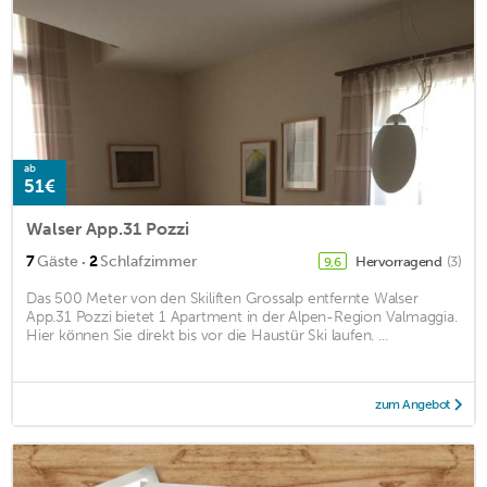
ab
51€
Walser App.31 Pozzi
·
7
Gäste
2
Schlafzimmer
Hervorragend
(3)
9,6
Das 500 Meter von den Skiliften Grossalp entfernte Walser
App.31 Pozzi bietet 1 Apartment in der Alpen-Region Valmaggia.
Hier können Sie direkt bis vor die Haustür Ski laufen. ...
zum Angebot