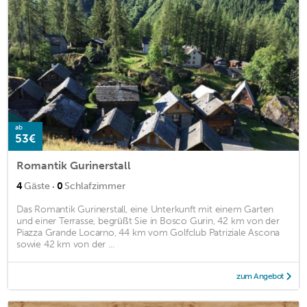
ab
53€
Romantik Gurinerstall
·
4
Gäste
0
Schlafzimmer
Das Romantik Gurinerstall, eine Unterkunft mit einem Garten
und einer Terrasse, begrüßt Sie in Bosco Gurin, 42 km von der
Piazza Grande Locarno, 44 km vom Golfclub Patriziale Ascona
sowie 42 km von der ...
zum Angebot