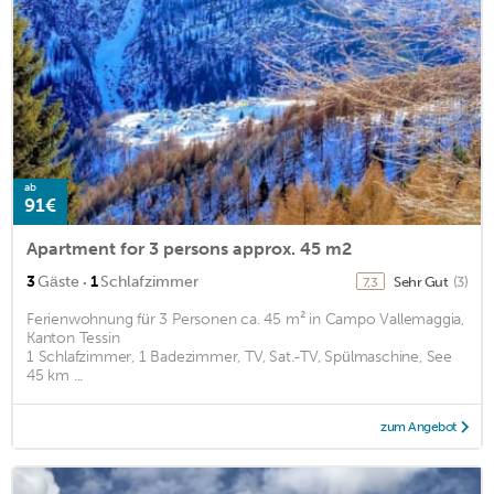
ab
91€
Apartment for 3 persons approx. 45 m2
·
3
Gäste
1
Schlafzimmer
Sehr Gut
(3)
7,3
Ferienwohnung für 3 Personen ca. 45 m² in Campo Vallemaggia,
Kanton Tessin
1 Schlafzimmer, 1 Badezimmer, TV, Sat.-TV, Spülmaschine, See
45 km ...
zum Angebot