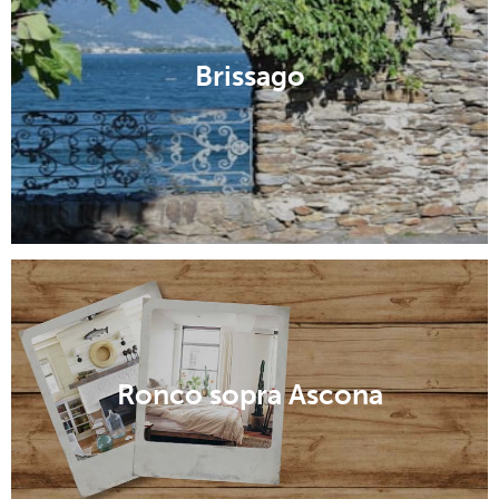
Brissago
Ronco sopra Ascona