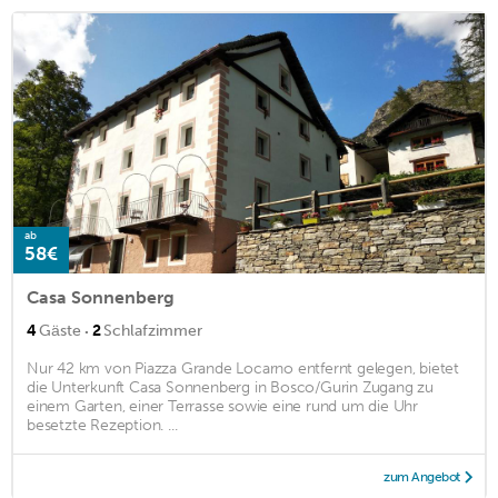
ab
58€
Casa Sonnenberg
·
4
Gäste
2
Schlafzimmer
Nur 42 km von Piazza Grande Locarno entfernt gelegen, bietet
die Unterkunft Casa Sonnenberg in Bosco/Gurin Zugang zu
einem Garten, einer Terrasse sowie eine rund um die Uhr
besetzte Rezeption. ...
zum Angebot