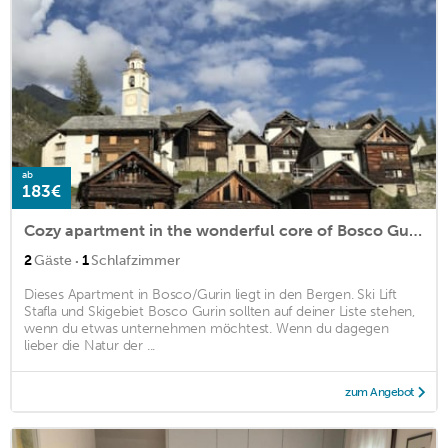
ab
183€
Cozy apartment in the wonderful core of Bosco Gurin
·
2
Gäste
1
Schlafzimmer
Dieses Apartment in Bosco/Gurin liegt in den Bergen. Ski Lift
Stafla und Skigebiet Bosco Gurin sollten auf deiner Liste stehen,
wenn du etwas unternehmen möchtest. Wenn du dagegen
lieber die Natur der ...
zum Angebot