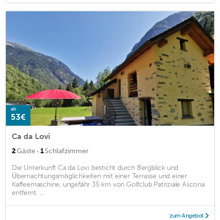
ab
53€
Ca da Lovi
·
2
Gäste
1
Schlafzimmer
Die Unterkunft Ca da Lovi besticht durch Bergblick und
Übernachtungsmöglichkeiten mit einer Terrasse und einer
Kaffeemaschine, ungefähr 35 km von Golfclub Patriziale Ascona
entfernt. ...
zum Angebot