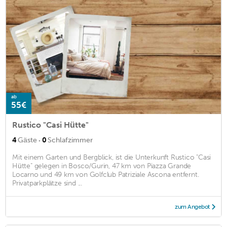
ab
55€
Rustico "Casi Hütte"
·
4
Gäste
0
Schlafzimmer
Mit einem Garten und Bergblick, ist die Unterkunft Rustico "Casi
Hütte" gelegen in Bosco/Gurin, 47 km von Piazza Grande
Locarno und 49 km von Golfclub Patriziale Ascona entfernt.
Privatparkplätze sind ...
zum Angebot