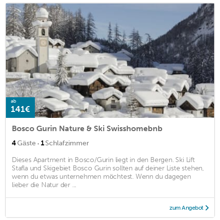
ab
141€
Bosco Gurin Nature & Ski Swisshomebnb
·
4
Gäste
1
Schlafzimmer
Dieses Apartment in Bosco/Gurin liegt in den Bergen. Ski Lift
Stafla und Skigebiet Bosco Gurin sollten auf deiner Liste stehen,
wenn du etwas unternehmen möchtest. Wenn du dagegen
lieber die Natur der ...
zum Angebot