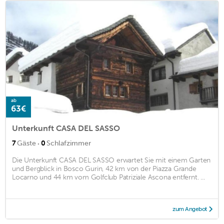
ab
63€
Unterkunft CASA DEL SASSO
·
7
Gäste
0
Schlafzimmer
Die Unterkunft CASA DEL SASSO erwartet Sie mit einem Garten
und Bergblick in Bosco Gurin, 42 km von der Piazza Grande
Locarno und 44 km vom Golfclub Patriziale Ascona entfernt. ...
zum Angebot