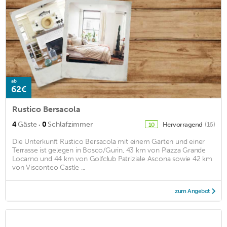
ab
62€
Rustico Bersacola
·
4
Gäste
0
Schlafzimmer
Hervorragend
(16)
10
Die Unterkunft Rustico Bersacola mit einem Garten und einer
Terrasse ist gelegen in Bosco/Gurin, 43 km von Piazza Grande
Locarno und 44 km von Golfclub Patriziale Ascona sowie 42 km
von Visconteo Castle ...
zum Angebot