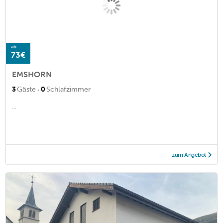
ab
73€
EMSHORN
·
3
Gäste
0
Schlafzimmer
...
zum Angebot