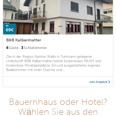
ab
69€
B&B Kalbermatter
·
6
Gäste
3
Schlafzimmer
Die in der Region Kanton Wallis in Turtmann gelegene
Unterkunft B&B Kalbermatter bietet kostenloses WLAN und
kostenlose Privatparkplätze. Ein voll ausgestattetes eigenes
Badezimmer mit einer Dusche und ...
zum Angebot
Bauernhaus oder Hotel?
Wählen Sie aus den