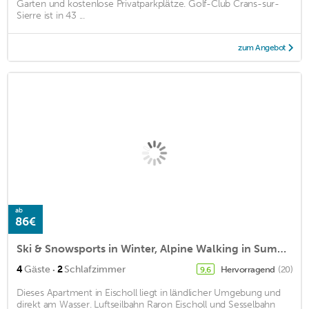
Garten und kostenlose Privatparkplätze. Golf-Club Crans-sur-
Sierre ist in 43 ...
zum Angebot
ab
86€
Ski & Snowsports in Winter, Alpine Walking in Summer, Beautiful Alpine Village
·
4
Gäste
2
Schlafzimmer
Hervorragend
(20)
9,6
Dieses Apartment in Eischoll liegt in ländlicher Umgebung und
direkt am Wasser. Luftseilbahn Raron Eischoll und Sesselbahn