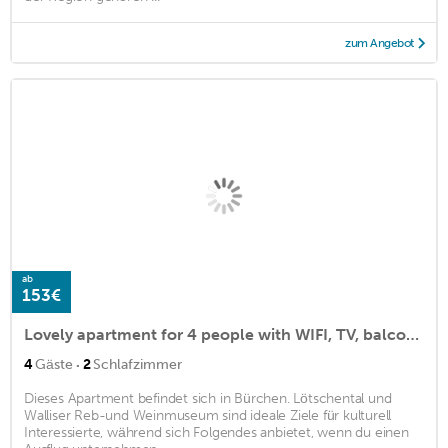
zum Angebot
ab
153€
Lovely apartment for 4 people with WIFI, TV, balcony, pets allowed, panoramic view and parking
·
4
Gäste
2
Schlafzimmer
Dieses Apartment befindet sich in Bürchen. Lötschental und
Walliser Reb-und Weinmuseum sind ideale Ziele für kulturell
Interessierte, während sich Folgendes anbietet, wenn du einen