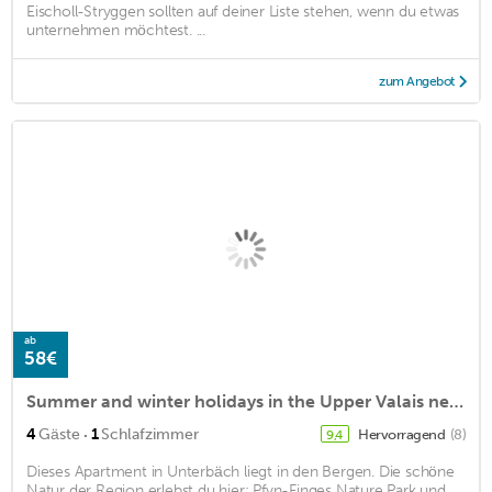
Eischoll-Stryggen sollten auf deiner Liste stehen, wenn du etwas
unternehmen möchtest. ...
zum Angebot
ab
58€
Summer and winter holidays in the Upper Valais near Zermatt and Saas-Fee
·
4
Gäste
1
Schlafzimmer
Hervorragend
(8)
9,4
Dieses Apartment in Unterbäch liegt in den Bergen. Die schöne
Natur der Region erlebst du hier: Pfyn-Finges Nature Park und