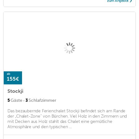
zum Angebot
ab
155€
Stockji
·
5
Gäste
3
Schlafzimmer
Das bezaubernde Ferienchalet Stockji befindet sich am Rande
der „Chalet-Zone“ von Bürchen. Viel Holz in den Zimmern und
mit Decken aus Holz stahlt das Chalet eine gemütliche
Atmosphäre und den typischen ...