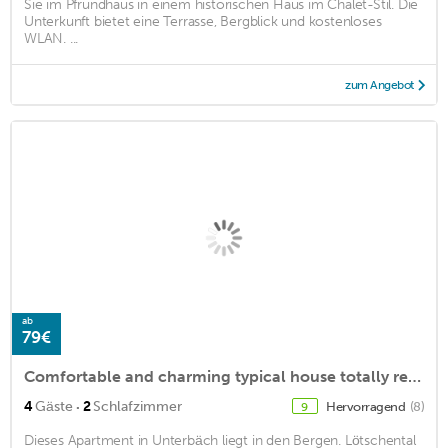
Sie im Pfrundhaus in einem historischen Haus im Chalet-Stil. Die
Unterkunft bietet eine Terrasse, Bergblick und kostenloses
WLAN. ...
zum Angebot
ab
79€
Comfortable and charming typical house totally renovated
·
4
Gäste
2
Schlafzimmer
Hervorragend
(8)
9
Dieses Apartment in Unterbäch liegt in den Bergen. Lötschental