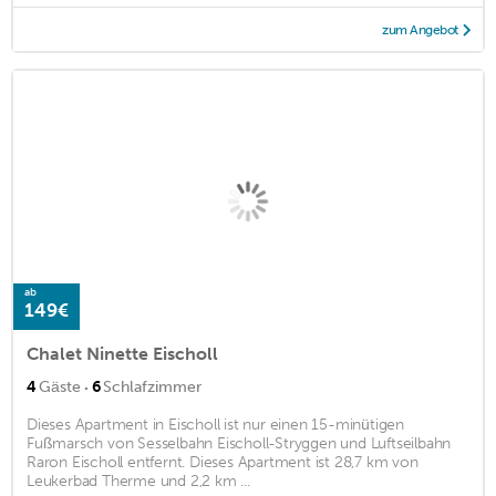
zum Angebot
ab
149€
Chalet Ninette Eischoll
·
4
Gäste
6
Schlafzimmer
Dieses Apartment in Eischoll ist nur einen 15-minütigen
Fußmarsch von Sesselbahn Eischoll-Stryggen und Luftseilbahn
Raron Eischoll entfernt. Dieses Apartment ist 28,7 km von
Leukerbad Therme und 2,2 km ...