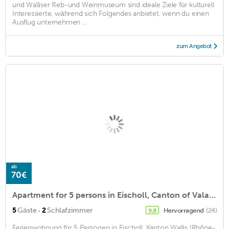
und Walliser Reb-und Weinmuseum sind ideale Ziele für kulturell
Interessierte, während sich Folgendes anbietet, wenn du einen
Ausflug unternehmen ...
zum Angebot
ab
70€
Apartment for 5 persons in Eischoll, Canton of Valais (Rhône Valley)<BR>2 bedrooms, 1 bathroom, TV, m2
·
5
Gäste
2
Schlafzimmer
Hervorragend
(24)
9,8
Ferienwohnung für 5 Personen in Eischoll, Kanton Wallis (Rhône-