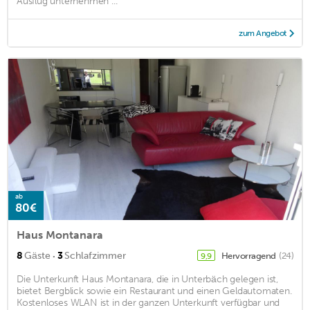
Ausflug unternehmen ...
zum Angebot
ab
80€
Haus Montanara
·
8
Gäste
3
Schlafzimmer
Hervorragend
(24)
9,9
Die Unterkunft Haus Montanara, die in Unterbäch gelegen ist,
bietet Bergblick sowie ein Restaurant und einen Geldautomaten.
Kostenloses WLAN ist in der ganzen Unterkunft verfügbar und