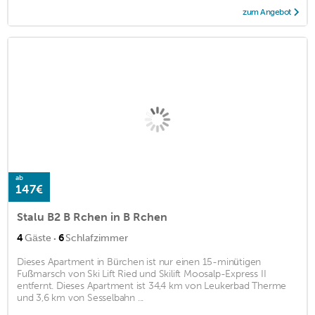
zum Angebot
ab
147€
Stalu B2 B Rchen in B Rchen
·
4
Gäste
6
Schlafzimmer
Dieses Apartment in Bürchen ist nur einen 15-minütigen
Fußmarsch von Ski Lift Ried und Skilift Moosalp-Express II
entfernt. Dieses Apartment ist 34,4 km von Leukerbad Therme
und 3,6 km von Sesselbahn ...