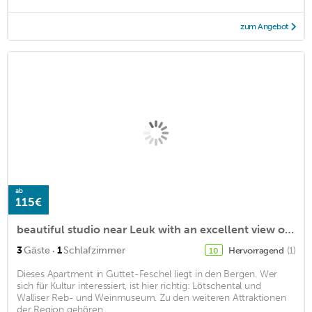
zum Angebot
ab
115€
beautiful studio near Leuk with an excellent view of the valley
·
3
Gäste
1
Schlafzimmer
Hervorragend
(1)
10
Dieses Apartment in Guttet-Feschel liegt in den Bergen. Wer
sich für Kultur interessiert, ist hier richtig: Lötschental und
Walliser Reb- und Weinmuseum. Zu den weiteren Attraktionen
der Region gehören ...