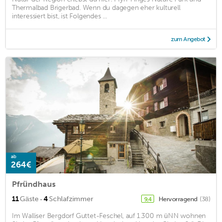
Thermalbad Brigerbad. Wenn du dagegen eher kulturell
interessiert bist, ist Folgendes ...
zum Angebot
ab
264€
Pfründhaus
·
11
Gäste
4
Schlafzimmer
Hervorragend
(38)
9,4
Im Walliser Bergdorf Guttet-Feschel, auf 1.300 m üNN wohnen