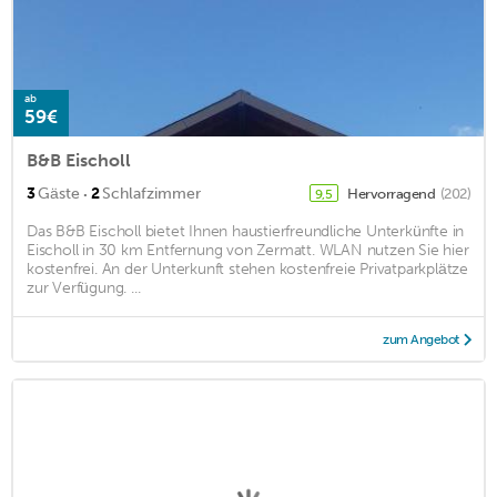
ab
59€
B&B Eischoll
·
3
Gäste
2
Schlafzimmer
Hervorragend
(202)
9,5
Das B&B Eischoll bietet Ihnen haustierfreundliche Unterkünfte in
Eischoll in 30 km Entfernung von Zermatt. WLAN nutzen Sie hier
kostenfrei. An der Unterkunft stehen kostenfreie Privatparkplätze
zur Verfügung. ...
zum Angebot