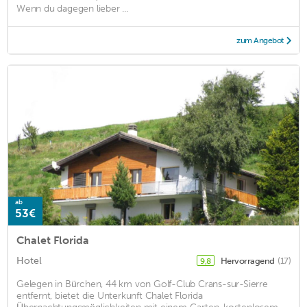
Wenn du dagegen lieber ...
zum Angebot
ab
53€
Chalet Florida
Hotel
Hervorragend
(17)
9,8
Gelegen in Bürchen, 44 km von Golf-Club Crans-sur-Sierre
entfernt, bietet die Unterkunft Chalet Florida