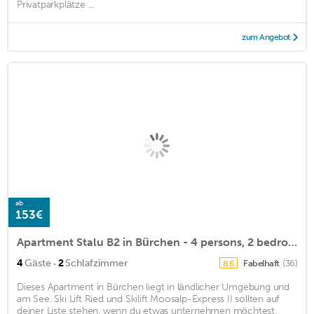
Privatparkplätze ...
zum Angebot
ab
153€
Apartment Stalu B2 in Bürchen - 4 persons, 2 bedrooms
·
4
Gäste
2
Schlafzimmer
Fabelhaft
(36)
8,6
Dieses Apartment in Bürchen liegt in ländlicher Umgebung und
am See. Ski Lift Ried und Skilift Moosalp-Express II sollten auf
deiner Liste stehen, wenn du etwas unternehmen möchtest.