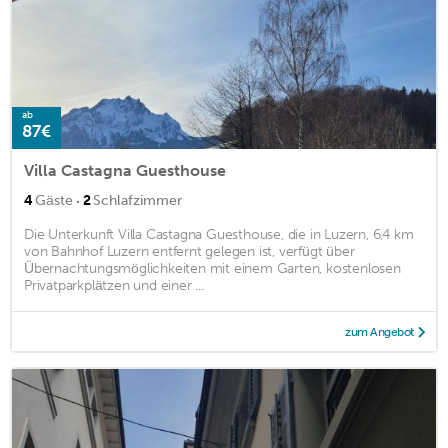
ab
87€
Villa Castagna Guesthouse
·
4
Gäste
2
Schlafzimmer
Die Unterkunft Villa Castagna Guesthouse, die in Luzern, 6,4 km
von Bahnhof Luzern entfernt gelegen ist, verfügt über
Übernachtungsmöglichkeiten mit einem Garten, kostenlosen
Privatparkplätzen und einer ...
zum Angebot