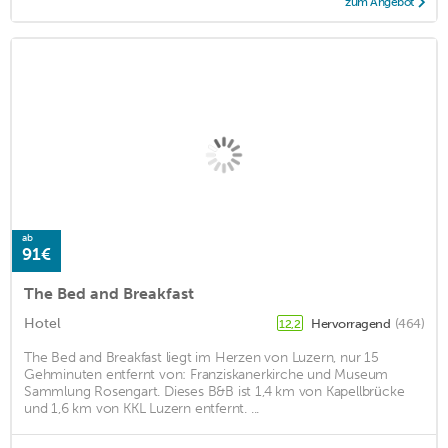
zum Angebot
ab
91€
The Bed and Breakfast
Hotel
Hervorragend
(464)
12,2
The Bed and Breakfast liegt im Herzen von Luzern, nur 15
Gehminuten entfernt von: Franziskanerkirche und Museum
Sammlung Rosengart. Dieses B&B ist 1,4 km von Kapellbrücke
und 1,6 km von KKL Luzern entfernt. ...