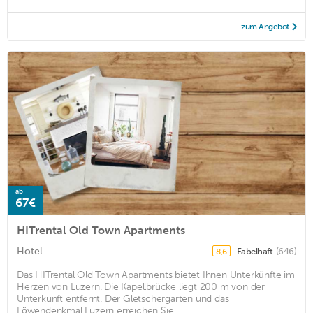
zum Angebot
ab
67€
HITrental Old Town Apartments
Hotel
Fabelhaft
(646)
8,6
Das HITrental Old Town Apartments bietet Ihnen Unterkünfte im
Herzen von Luzern. Die Kapellbrücke liegt 200 m von der
Unterkunft entfernt. Der Gletschergarten und das
Löwendenkmal Luzern erreichen Sie ...