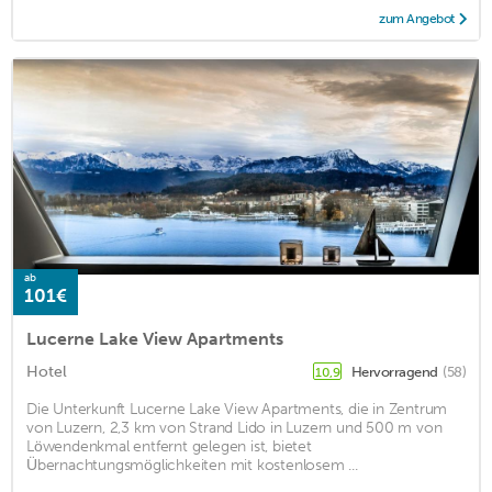
zum Angebot
ab
101€
Lucerne Lake View Apartments
Hotel
Hervorragend
(58)
10,9
Die Unterkunft Lucerne Lake View Apartments, die in Zentrum
von Luzern, 2,3 km von Strand Lido in Luzern und 500 m von
Löwendenkmal entfernt gelegen ist, bietet
Übernachtungsmöglichkeiten mit kostenlosem ...