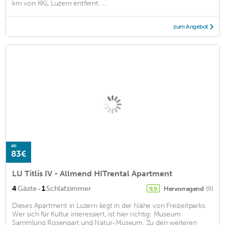
km von KKL Luzern entfernt. ...
zum Angebot
ab
83€
LU Titlis IV - Allmend HITrental Apartment
·
4
Gäste
1
Schlafzimmer
Hervorragend
(9)
9,9
Dieses Apartment in Luzern liegt in der Nähe von Freizeitparks.
Wer sich für Kultur interessiert, ist hier richtig: Museum
Sammlung Rosengart und Natur-Museum. Zu den weiteren