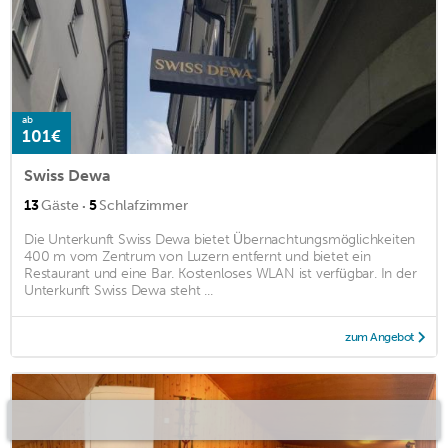
ab
101€
Swiss Dewa
·
13
Gäste
5
Schlafzimmer
Die Unterkunft Swiss Dewa bietet Übernachtungsmöglichkeiten
400 m vom Zentrum von Luzern entfernt und bietet ein
Restaurant und eine Bar. Kostenloses WLAN ist verfügbar. In der
Unterkunft Swiss Dewa steht ...
zum Angebot