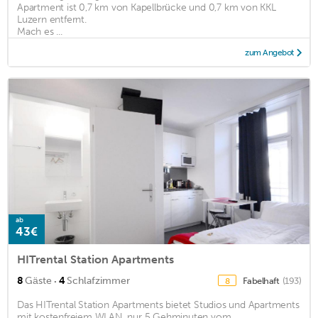
Apartment ist 0,7 km von Kapellbrücke und 0,7 km von KKL
Luzern entfernt.
Mach es ...
zum Angebot
ab
43€
HITrental Station Apartments
·
8
Gäste
4
Schlafzimmer
Fabelhaft
(193)
8
Das HITrental Station Apartments bietet Studios und Apartments
mit kostenfreiem WLAN, nur 5 Gehminuten vom