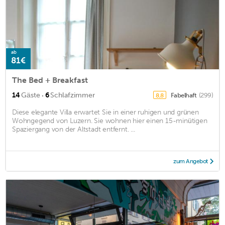
ab
81€
The Bed + Breakfast
·
14
Gäste
6
Schlafzimmer
Fabelhaft
(299)
8,8
Diese elegante Villa erwartet Sie in einer ruhigen und grünen
Wohngegend von Luzern. Sie wohnen hier einen 15-minütigen
Spaziergang von der Altstadt entfernt. ...
zum Angebot