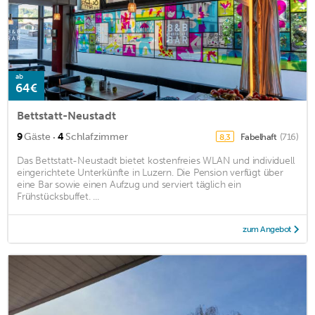
ab
64€
Bettstatt-Neustadt
·
9
Gäste
4
Schlafzimmer
Fabelhaft
(716)
8,3
Das Bettstatt-Neustadt bietet kostenfreies WLAN und individuell
eingerichtete Unterkünfte in Luzern. Die Pension verfügt über
eine Bar sowie einen Aufzug und serviert täglich ein
Frühstücksbuffet. ...
zum Angebot