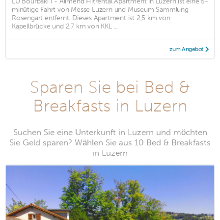
LU Bourbaki I - Allmend Hitrental Apartment in Luzern ist eine 5-
minütige Fahrt von Messe Luzern und Museum Sammlung
Rosengart entfernt. Dieses Apartment ist 2,5 km von
Kapellbrücke und 2,7 km von KKL ...
zum Angebot
Sparen Sie bei Bed &
Breakfasts in Luzern
Suchen Sie eine Unterkunft in Luzern und möchten
Sie Geld sparen? Wählen Sie aus 10 Bed & Breakfasts
in Luzern