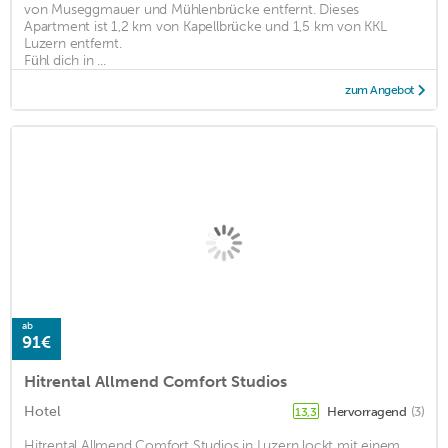
von Museggmauer und Mühlenbrücke entfernt. Dieses
Apartment ist 1,2 km von Kapellbrücke und 1,5 km von KKL
Luzern entfernt.
Fühl dich in ...
zum Angebot
ab
91€
Hitrental Allmend Comfort Studios
Hotel
Hervorragend
(3)
13,3
Hitrental Allmend Comfort Studios in Luzern lockt mit einem