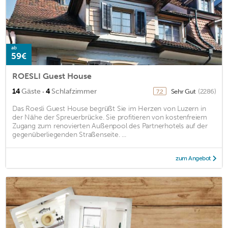
ab
59€
ROESLI Guest House
·
14
Gäste
4
Schlafzimmer
Sehr Gut
(2286)
7,2
Das Roesli Guest House begrüßt Sie im Herzen von Luzern in
der Nähe der Spreuerbrücke. Sie profitieren von kostenfreiem
Zugang zum renovierten Außenpool des Partnerhotels auf der
gegenüberliegenden Straßenseite. ...
zum Angebot