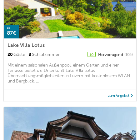
ab
87€
Lake Villa Lotus
·
20
Gäste
8
Schlafzimmer
Hervorragend
(105)
10
Mit einem saisonalen Außenpool, einem Garten und einer
Terrasse bietet die Unterkunft Lake Villa Lotus
Übernachtungsmöglichkeiten in Luzern mit kostenlosem WLAN
und Bergblick. ...
zum Angebot