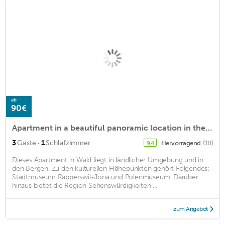
ab
90€
Apartment in a beautiful panoramic location in the forest in the Zurich Oberland
·
3
Gäste
1
Schlafzimmer
Hervorragend
(18)
9,4
Dieses Apartment in Wald liegt in ländlicher Umgebung und in
den Bergen. Zu den kulturellen Höhepunkten gehört Folgendes:
Stadtmuseum Rapperswil-Jona und Polenmuseum. Darüber
hinaus bietet die Region Sehenswürdigkeiten ...
zum Angebot