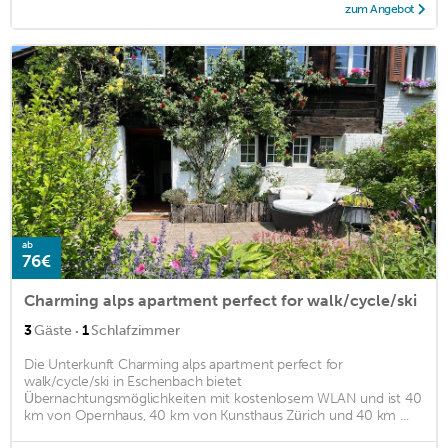
zum Angebot
ab
76€
Charming alps apartment perfect for walk/cycle/ski
·
3
Gäste
1
Schlafzimmer
Die Unterkunft Charming alps apartment perfect for
walk/cycle/ski in Eschenbach bietet
Übernachtungsmöglichkeiten mit kostenlosem WLAN und ist 40
km von Opernhaus, 40 km von Kunsthaus Zürich und 40 km ...