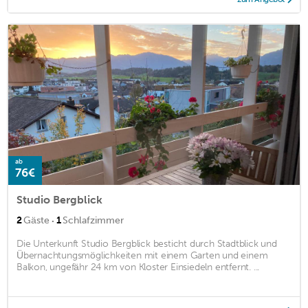
ab
76€
Studio Bergblick
·
2
Gäste
1
Schlafzimmer
Die Unterkunft Studio Bergblick besticht durch Stadtblick und
Übernachtungsmöglichkeiten mit einem Garten und einem
Balkon, ungefähr 24 km von Kloster Einsiedeln entfernt. ...