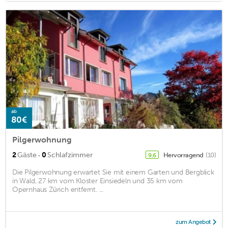
ab
80€
Pilgerwohnung
·
2
Gäste
0
Schlafzimmer
Hervorragend
(10)
9,6
Die Pilgerwohnung erwartet Sie mit einem Garten und Bergblick
in Wald, 27 km vom Kloster Einsiedeln und 35 km vom
Opernhaus Zürich entfernt. ...
zum Angebot