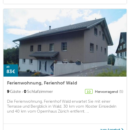
ab
83€
Ferienwohnung, Ferienhof Wald
·
9
Gäste
0
Schlafzimmer
Hervorragend
(5)
10
Die Ferienwohnung, Ferienhof Wald erwartet Sie mit einer
Terrasse und Bergblick in Wald, 30 km vom Kloster Einsiedeln
und 40 km vom Opernhaus Zürich entfernt. ...
zum Angebot