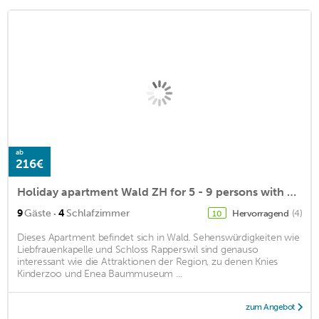
ab
216€
Holiday apartment Wald ZH for 5 - 9 persons with 4 bedrooms - Holiday house
·
9
Gäste
4
Schlafzimmer
Hervorragend
(4)
10
Dieses Apartment befindet sich in Wald. Sehenswürdigkeiten wie
Liebfrauenkapelle und Schloss Rapperswil sind genauso
interessant wie die Attraktionen der Region, zu denen Knies
Kinderzoo und Enea Baummuseum ...
zum Angebot