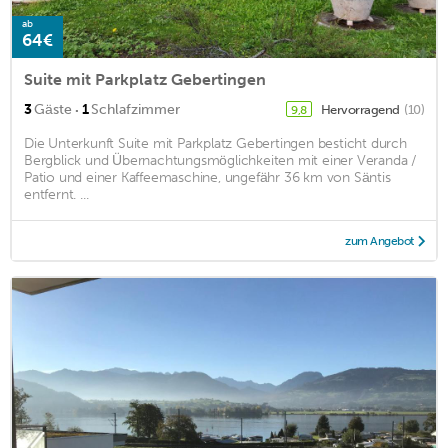
ab
64€
Suite mit Parkplatz Gebertingen
·
3
Gäste
1
Schlafzimmer
Hervorragend
(10)
9,8
Die Unterkunft Suite mit Parkplatz Gebertingen besticht durch
Bergblick und Übernachtungsmöglichkeiten mit einer Veranda /
Patio und einer Kaffeemaschine, ungefähr 36 km von Säntis
entfernt. ...
zum Angebot