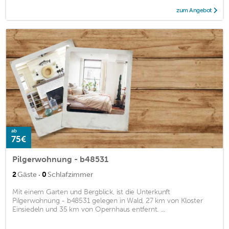
zum Angebot
ab
75€
Pilgerwohnung - b48531
·
2
Gäste
0
Schlafzimmer
Mit einem Garten und Bergblick, ist die Unterkunft
Pilgerwohnung - b48531 gelegen in Wald, 27 km von Kloster
Einsiedeln und 35 km von Opernhaus entfernt. ...