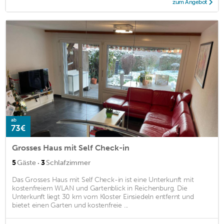
zum Angebot
ab
73€
Grosses Haus mit Self Check-in
·
5
Gäste
3
Schlafzimmer
Das Grosses Haus mit Self Check-in ist eine Unterkunft mit
kostenfreiem WLAN und Gartenblick in Reichenburg. Die
Unterkunft liegt 30 km vom Kloster Einsiedeln entfernt und
bietet einen Garten und kostenfreie ...