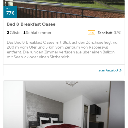
ab
77€
Bed & Breakfast Oasee
·
2
Gäste
1
Schlafzimmer
Fabelhaft
(129)
8,4
Das Bed & Breakfast Oasee mit Blick auf den Zürichsee liegt nur
200 m vom Ufer und 5 km vom Zentrum von Rapperswil
entfernt. Die ruhigen Zimmer verfügen alle über einen Balkon
mit Seeblick oder einen Sitzbereich ...
zum Angebot