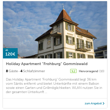
ab
120€
Holiday Apartment "Frohburg" Gommiswald
·
8
Gäste
4
Schlafzimmer
Hervorragend
(10)
9,2
Das Holiday Apartment "Frohburg" Gommiswald liegt 36 km
vom Säntis entfernt und bietet Unterkünfte mit einem Balkon
sowie einen Garten und Grillmöglichkeiten. WLAN nutzen Sie in
der gesamten Unterkunft ...
zum Angebot