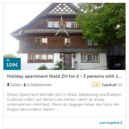
ab
109€
Holiday apartment Wald ZH for 2 - 3 persons with 1 bedroom - Holiday apartment in a farmhouse
·
3
Gäste
1
Schlafzimmer
Fabelhaft
(8)
8,8
Dieses Apartment befindet sich in Wald. Jakobsweg und Bubikon
Golfclub sollten auf deiner Liste stehen, wenn du etwas
unternehmen möchtest. Wenn du dagegen lieber die Natur der
Region bewunderst, bieten ...
zum Angebot