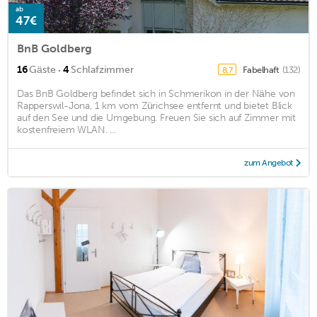
ab
47€
BnB Goldberg
·
16
Gäste
4
Schlafzimmer
Fabelhaft
(132)
8,7
Das BnB Goldberg befindet sich in Schmerikon in der Nähe von
Rapperswil-Jona, 1 km vom Zürichsee entfernt und bietet Blick
auf den See und die Umgebung. Freuen Sie sich auf Zimmer mit
kostenfreiem WLAN. ...
zum Angebot