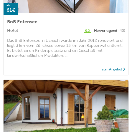
ab
61€
BnB Entensee
Hotel
Hervorragend
(40)
9,2
Das BnB Entensee in Uznach wurde im Jahr 2012 renoviert und
liegt 3 km vom Zürichsee sowie 13 km von Rapperswil entfernt.
Es bietet einen Kinderspielplatz und ein Geschäft mit
landwirtschaftlichen Produkten. ...
zum Angebot