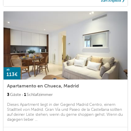
zum Angebot
ab
113€
Apartamento en Chueca, Madrid
·
3
Gäste
1
Schlafzimmer
Dieses Apartment liegt in der Gegend Madrid Centro, einem
Stadtteil von Madrid. Gran Vía und Paseo de la Castellana sollten
auf deiner Liste stehen, wenn du gerne shoppen gehst. Wenn du
dagegen lieber ...