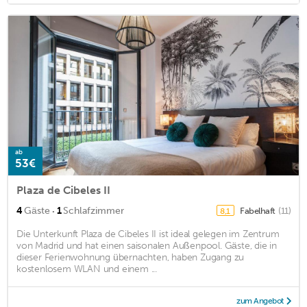
ab
53€
Plaza de Cibeles II
·
4
Gäste
1
Schlafzimmer
Fabelhaft
(11)
8,1
Die Unterkunft Plaza de Cibeles II ist ideal gelegen im Zentrum
von Madrid und hat einen saisonalen Außenpool. Gäste, die in
dieser Ferienwohnung übernachten, haben Zugang zu
kostenlosem WLAN und einem ...
zum Angebot