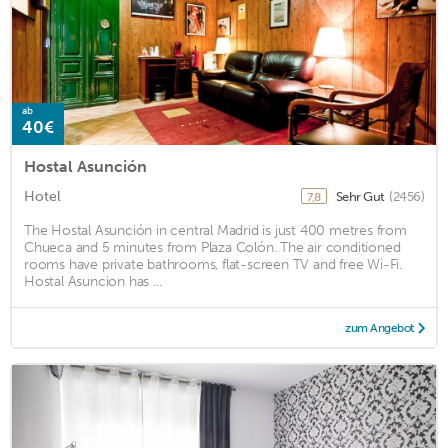
ab
40€
Hostal Asunción
Hotel
Sehr Gut
(2456)
7,8
The Hostal Asunción in central Madrid is just 400 metres from
Chueca and 5 minutes from Plaza Colón. The air conditioned
rooms have private bathrooms, flat-screen TV and free Wi-Fi.
Hostal Asuncion has ...
zum Angebot