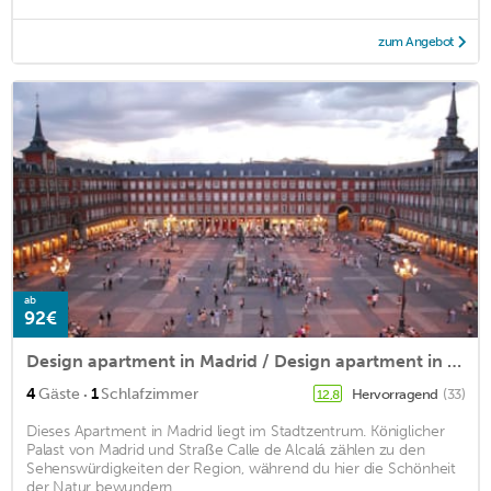
zum Angebot
ab
92€
Design apartment in Madrid / Design apartment in the heart of Madrid
·
4
Gäste
1
Schlafzimmer
Hervorragend
(33)
12,8
Dieses Apartment in Madrid liegt im Stadtzentrum. Königlicher
Palast von Madrid und Straße Calle de Alcalá zählen zu den
Sehenswürdigkeiten der Region, während du hier die Schönheit
der Natur bewundern ...