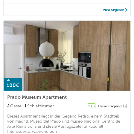
zum Angebot
ab
100€
Prado Museum Apartment
·
2
Gäste
1
Schlafzimmer
Hervorragend
(3)
13,3
Dieses Apartment liegt in der Gegend Retiro, einem Stadtteil
von Madrid. Museo del Prado und Museo Nacional Centro de
Arte Reina Sofía sind ideale Ausflugsziele für kulturell
Interessierte, während sich ...