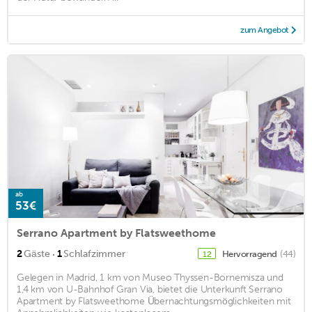
zum Angebot
ab
53€
Serrano Apartment by Flatsweethome
·
2
Gäste
1
Schlafzimmer
Hervorragend
(44)
12
Gelegen in Madrid, 1 km von Museo Thyssen-Bornemisza und
1,4 km von U-Bahnhof Gran Via, bietet die Unterkunft Serrano
Apartment by Flatsweethome Übernachtungsmöglichkeiten mit