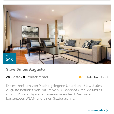
ab
54€
Slow Suites Augusto
·
25
Gäste
8
Schlafzimmer
Fabelhaft
(382)
8,6
Die im Zentrum von Madrid gelegene Unterkunft Slow Suites
Augusto befindet sich 700 m von U-Bahnhof Gran Via und 800
m von Museo Thyssen-Bornemisza entfernt. Sie bietet
kostenloses WLAN und einen Sitzbereich. ...
zum Angebot