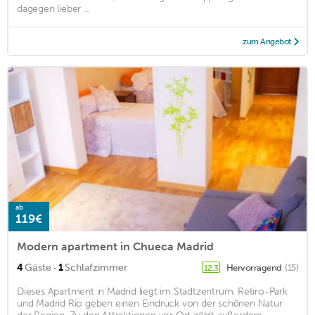
dagegen lieber ...
zum Angebot
ab
119€
Modern apartment in Chueca Madrid
·
4
Gäste
1
Schlafzimmer
Hervorragend
(15)
12,3
Dieses Apartment in Madrid liegt im Stadtzentrum. Retiro-Park
und Madrid Río geben einen Eindruck von der schönen Natur