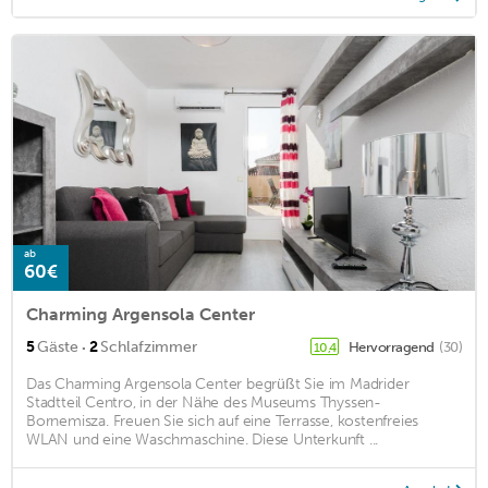
ab
60€
Charming Argensola Center
·
5
Gäste
2
Schlafzimmer
Hervorragend
(30)
10,4
Das Charming Argensola Center begrüßt Sie im Madrider
Stadtteil Centro, in der Nähe des Museums Thyssen-
Bornemisza. Freuen Sie sich auf eine Terrasse, kostenfreies
WLAN und eine Waschmaschine. Diese Unterkunft ...