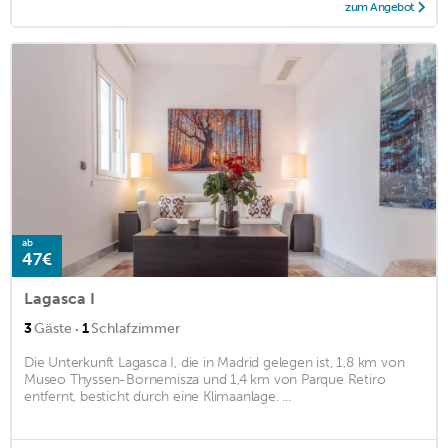
zum Angebot
ab
47€
Lagasca I
·
3
Gäste
1
Schlafzimmer
Die Unterkunft Lagasca I, die in Madrid gelegen ist, 1,8 km von
Museo Thyssen-Bornemisza und 1,4 km von Parque Retiro
entfernt, besticht durch eine Klimaanlage. ...