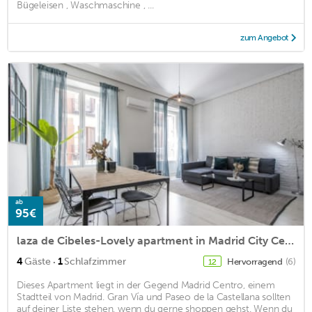
Bügeleisen , Waschmaschine , ...
zum Angebot
ab
95€
laza de Cibeles-Lovely apartment in Madrid City Center
·
4
Gäste
1
Schlafzimmer
Hervorragend
(6)
12
Dieses Apartment liegt in der Gegend Madrid Centro, einem
Stadtteil von Madrid. Gran Vía und Paseo de la Castellana sollten
auf deiner Liste stehen, wenn du gerne shoppen gehst. Wenn du