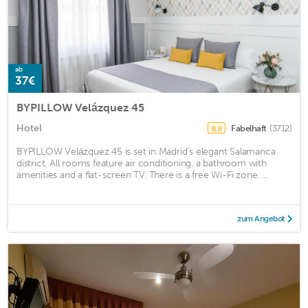
ab
37€
BYPILLOW Velázquez 45
Hotel
Fabelhaft
(3712)
8,8
BYPILLOW Velázquez 45 is set in Madrid’s elegant Salamanca
district. All rooms feature air conditioning, a bathroom with
amenities and a flat-screen TV. There is a free Wi-Fi zone. ...
zum Angebot