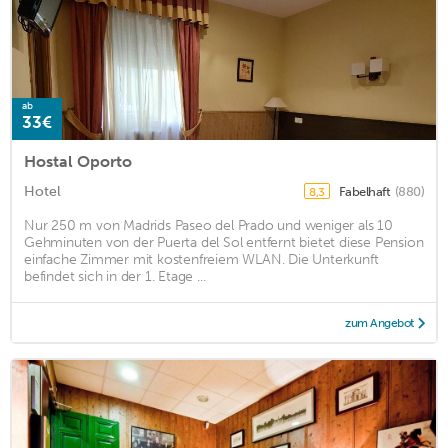
ab
33€
Hostal Oporto
Hotel
Fabelhaft
(880)
8,3
Nur 250 m von Madrids Paseo del Prado und weniger als 10
Gehminuten von der Puerta del Sol entfernt bietet diese Pension
einfache Zimmer mit kostenfreiem WLAN. Die Unterkunft
befindet sich in der 1. Etage ...
zum Angebot