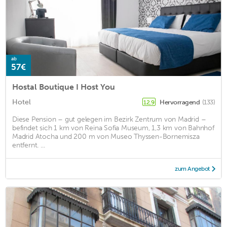
ab
57€
Hostal Boutique I Host You
Hotel
Hervorragend
(133)
12,9
Diese Pension – gut gelegen im Bezirk Zentrum von Madrid –
befindet sich 1 km von Reina Sofia Museum, 1,3 km von Bahnhof
Madrid Atocha und 200 m von Museo Thyssen-Bornemisza
entfernt. ...
zum Angebot