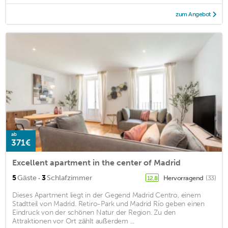
zum Angebot
ab
371€
Excellent apartment in the center of Madrid
·
5
Gäste
3
Schlafzimmer
Hervorragend
(33)
12,8
Dieses Apartment liegt in der Gegend Madrid Centro, einem
Stadtteil von Madrid. Retiro-Park und Madrid Río geben einen
Eindruck von der schönen Natur der Region. Zu den
Attraktionen vor Ort zählt außerdem ...