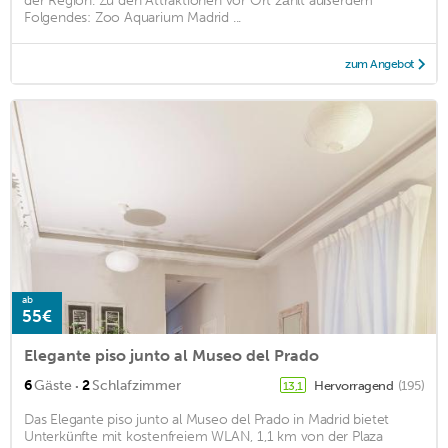
der Region. Zu den Attraktionen vor Ort zählt außerdem
Folgendes: Zoo Aquarium Madrid ...
zum Angebot
ab
55€
Elegante piso junto al Museo del Prado
·
6
Gäste
2
Schlafzimmer
Hervorragend
(195)
13,1
Das Elegante piso junto al Museo del Prado in Madrid bietet
Unterkünfte mit kostenfreiem WLAN, 1,1 km von der Plaza