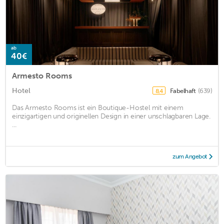
ab
40€
Armesto Rooms
Hotel
Fabelhaft
(639)
8,4
Das Armesto Rooms ist ein Boutique-Hostel mit einem
einzigartigen und originellen Design in einer unschlagbaren Lage.
...
zum Angebot