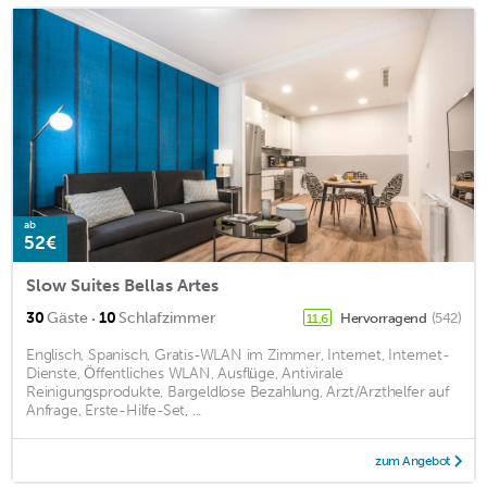
ab
52€
Slow Suites Bellas Artes
·
30
Gäste
10
Schlafzimmer
Hervorragend
(542)
11,6
Englisch, Spanisch, Gratis-WLAN im Zimmer, Internet, Internet-
Dienste, Öffentliches WLAN, Ausflüge, Antivirale
Reinigungsprodukte, Bargeldlose Bezahlung, Arzt/Arzthelfer auf
Anfrage, Erste-Hilfe-Set, ...
zum Angebot