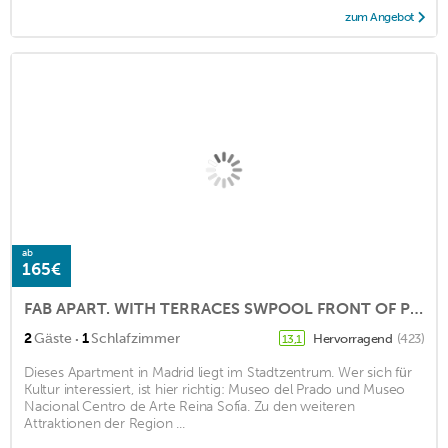
zum Angebot
ab
165€
FAB APART. WITH TERRACES SWPOOL FRONT OF PRADO MUSEUM.
·
2
Gäste
1
Schlafzimmer
Hervorragend
(423)
13,1
Dieses Apartment in Madrid liegt im Stadtzentrum. Wer sich für
Kultur interessiert, ist hier richtig: Museo del Prado und Museo
Nacional Centro de Arte Reina Sofía. Zu den weiteren
Attraktionen der Region ...