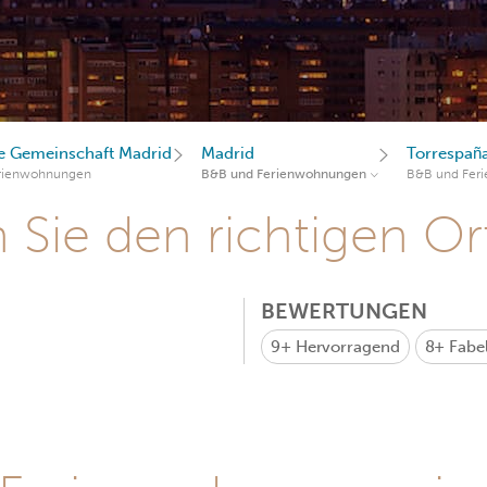
 Gemeinschaft Madrid
Madrid
Torrespañ
rienwohnungen
B&B und Ferienwohnungen
B&B und Fer
Sie den richtigen Ort
BEWERTUNGEN
9+
Hervorragend
8+
Fabe