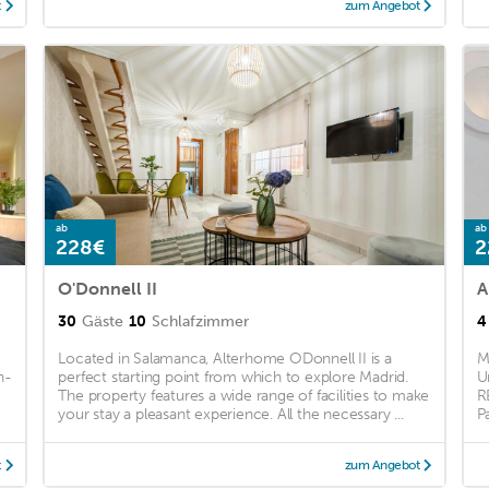
t
zum Angebot
ab
ab
228€
2
O'Donnell II
30
Gäste
10
Schlafzimmer
4
Located in Salamanca, Alterhome ODonnell II is a
M
n-
perfect starting point from which to explore Madrid.
U
The property features a wide range of facilities to make
R
your stay a pleasant experience. All the necessary ...
Pa
t
zum Angebot