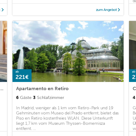
d
t
zum Angebot
ab
ab
221€
2
ell-Exclusive apartment In O´Donnell
Apartamento en Retiro
C
6
Gäste
3
Schlafzimmer
4
In Madrid, weniger als 1 km vom Retiro-Park und 19
G
Gehminuten vom Museo del Prado entfernt, bietet das
B
Piso en Retiro kostenfreies WLAN. Diese Unterkunft
U
liegt 1,7 km vom Museum Thyssen-Bornemisza
Ü
entfernt. ...
w