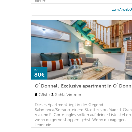
bieten ...
zum Angebo
ab
80€
O´Donn
6
Gäste
2
Schlafzimmer
Dieses Apartment liegt in der Gegend
Salamanca/Serrano, einem Stadtteil von Madrid. Gran
Vía und El Corte Inglés sollten auf deiner Liste stehen,
wenn du gerne shoppen gehst. Wenn du dagegen
lieber die ...