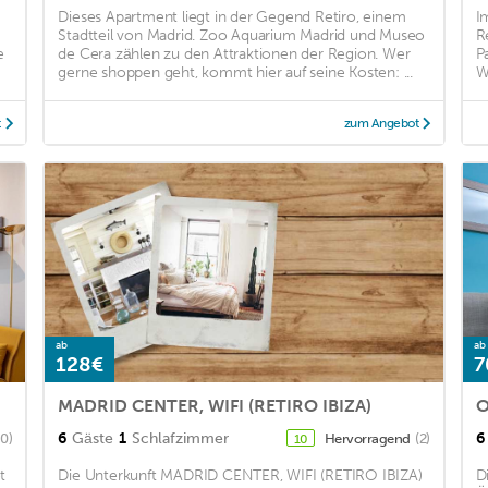
Dieses Apartment liegt in der Gegend Retiro, einem
I
Stadtteil von Madrid. Zoo Aquarium Madrid und Museo
R
e
de Cera zählen zu den Attraktionen der Region. Wer
P
gerne shoppen geht, kommt hier auf seine Kosten: ...
W
t
zum Angebot
ab
ab
128€
7
MADRID CENTER, WIFI (RETIRO IBIZA)
O
6
Gäste
1
Schlafzimmer
6
90)
Hervorragend
(2)
10
t
Die Unterkunft MADRID CENTER, WIFI (RETIRO IBIZA)
D