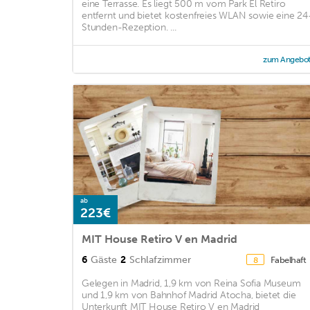
eine Terrasse. Es liegt 500 m vom Park El Retiro
entfernt und bietet kostenfreies WLAN sowie eine 24
Stunden-Rezeption. ...
zum Angebo
ab
223€
MIT House Retiro V en Madrid
6
Gäste
2
Schlafzimmer
Fabelhaft
8
Gelegen in Madrid, 1,9 km von Reina Sofia Museum
und 1,9 km von Bahnhof Madrid Atocha, bietet die
Unterkunft MIT House Retiro V en Madrid