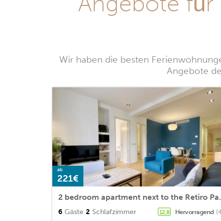
Angebote für
Wir haben die besten Ferienwohnungen
Angebote der
ab
221€
2 bedroom apartme
6
Gäste
2
Schlafzimmer
Hervorragend
(
12,8