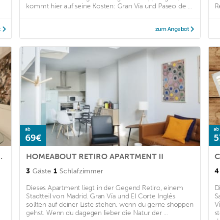
kommt hier auf seine Kosten: Gran Vía und Paseo de ...
R
t
zum Angebot
ab
ab
69€
5
El Retiro FREE WIFI
HOMEABOUT RETIRO APARTMENT II
C
3
Gäste
1
Schlafzimmer
4
Dieses Apartment liegt in der Gegend Retiro, einem
D
Stadtteil von Madrid. Gran Vía und El Corte Inglés
S
sollten auf deiner Liste stehen, wenn du gerne shoppen
V
gehst. Wenn du dagegen lieber die Natur der ...
s