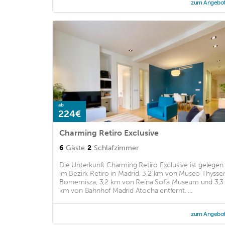
zum Angebo
ab
224€
Charming Retiro Exclusive
6
Gäste
2
Schlafzimmer
Die Unterkunft Charming Retiro Exclusive ist gelegen
im Bezirk Retiro in Madrid, 3,2 km von Museo Thysse
Bornemisza, 3,2 km von Reina Sofia Museum und 3,3
km von Bahnhof Madrid Atocha entfernt. ...
zum Angebo