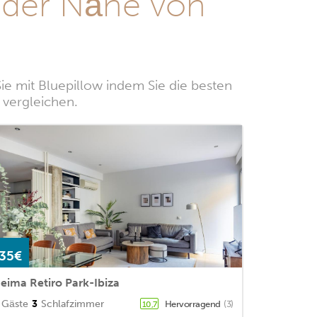
 der Nähe von
e mit Bluepillow indem Sie die besten
 vergleichen.
35€
eima Retiro Park-Ibiza
Gäste
3
Schlafzimmer
Hervorragend
(3)
10,7