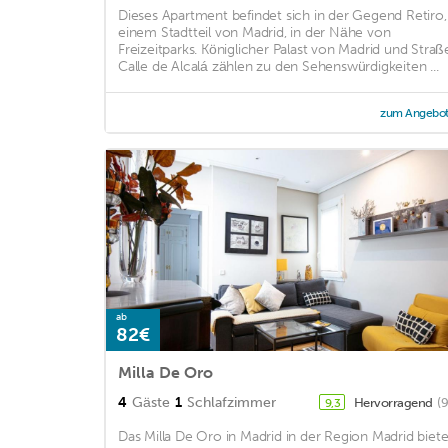
Dieses Apartment befindet sich in der Gegend Retiro,
einem Stadtteil von Madrid, in der Nähe von
Freizeitparks. Königlicher Palast von Madrid und Straß
Calle de Alcalá zählen zu den Sehenswürdigkeiten ...
zum Angebo
ab
82€
Milla De Oro
4
Gäste
1
Schlafzimmer
Hervorragend
(
9,3
Das Milla De Oro in Madrid in der Region Madrid biete