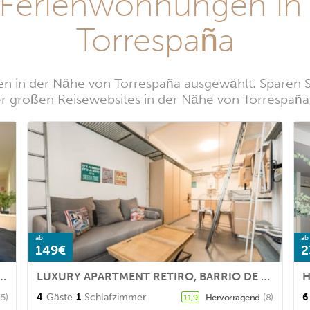
 Ferienwohnungen in
Torrespaña
 in der Nähe von Torrespaña ausgewählt. Sparen Si
 großen Reisewebsites in der Nähe von Torrespaña
ab
ab
149€
2
nt next to the Retiro Park fully equipped
LUXURY APARTMENT RETIRO, BARRIO DE SALAMANCA
H
4
Gäste
1
Schlafzimmer
6
45)
Hervorragend
(8)
11,9