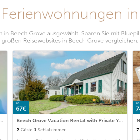
 Ferienwohnungen i
 in Beech Grove ausgewählt. Sparen Sie mit Bluepil
großen Reisewebsites in Beech Grove vergleichen.
ab
ab
67€
7
ed Furnished Apts - 1 bed, 2 bed, and studios
Beech Grove Vacation Rental with Private Yard
N
2
Gäste
1
Schlafzimmer
7