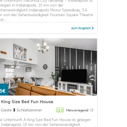
ie Unterkunft Naturista City Getaway - Indianapolis ist
elegen in Indianapolis, 15 km von der
ehenswürdigkeit Indianapolis Motor Speedway, 3,4
m von der Sehenswürdigkeit Fountain Square Theatre
d ...
zum Angebot
6€
 King Size Bed Fun House
Gäste
3
Schlafzimmer
Hervorragend
(3)
13,3
ie Unterkunft A King Size Bed Fun House ist gelegen
n Indianapolis, 15 km von der Sehenswürdigkeit