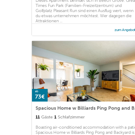
Dieses Apartment befindet sich in Beech Grove. Grea
Times Fun Park (Familien-Freizeitzentrum) und
Golfplatz Pleasant Run sind einen Ausflug wert, wenn
du etwas unternehmen möchtest. Wer dagegen die
Attraktionen ...
zum Angebo
ab
73€
Spaciou
11
Gäste
1
Schlafzimmer
Boasting air-conditioned accommodation with a pati
Spacious Home w Billiards Ping Pong and Backyard is