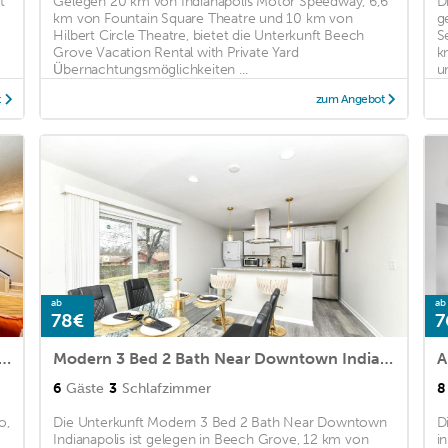
t
Gelegen 20 km von Indianapolis Motor Speedway, 6,6
D
km von Fountain Square Theatre und 10 km von
g
Hilbert Circle Theatre, bietet die Unterkunft Beech
S
Grove Vacation Rental with Private Yard
k
Übernachtungsmöglichkeiten ...
un
t
zum Angebot
ab
ab
78€
7
s Home w Billiards Ping Pong and Backyard
Modern 3 Bed 2 Bath Near Downtown Indianapolis
A
6
Gäste
3
Schlafzimmer
8
o,
Die Unterkunft Modern 3 Bed 2 Bath Near Downtown
D
Indianapolis ist gelegen in Beech Grove, 12 km von
i