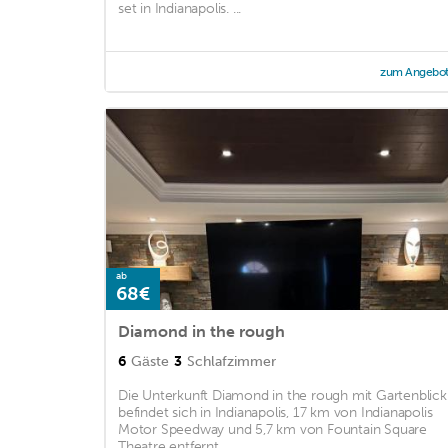
set in Indianapolis. ...
zum Angebo
ab
68€
Diamond in the rough
6
Gäste
3
Schlafzimmer
Die Unterkunft Diamond in the rough mit Gartenblick
befindet sich in Indianapolis, 17 km von Indianapolis
Motor Speedway und 5,7 km von Fountain Square
Theatre entfernt. ...