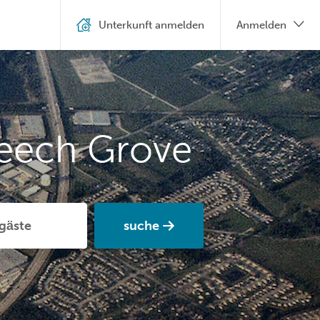
Unterkunft anmelden
Anmelden
eech Grove
suche