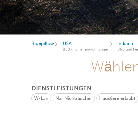
Bluepillow
USA
Indiana
B&B und Ferienwohnungen
B&B und Fe
Wählen 
DIENSTLEISTUNGEN
W-Lan
Nur Nichtraucher
Haustiere erlaubt