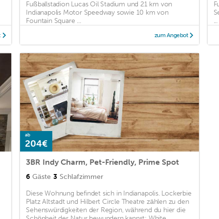
Fußballstadion Lucas Oil Stadium und 21 km von
F
Indianapolis Motor Speedway sowie 10 km von
S
Fountain Square ...
...
t
zum Angebot
ab
204€
3BR Indy Charm, Pet-Friendly, Prime Spot
6
Gäste
3
Schlafzimmer
Diese Wohnung befindet sich in Indianapolis. Lockerbie
Platz Altstadt und Hilbert Circle Theatre zählen zu den
Sehenswürdigkeiten der Region, während du hier die
Schönheit der Natur bewundern kannst: White ...