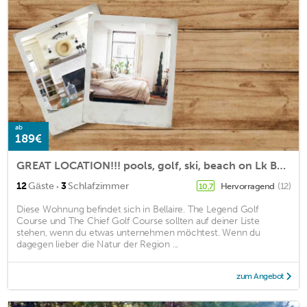
ab
189€
GREAT LOCATION!!! pools, golf, ski, beach on Lk Bellaire
·
12
Gäste
3
Schlafzimmer
Hervorragend
(12)
10,7
Diese Wohnung befindet sich in Bellaire. The Legend Golf
Course und The Chief Golf Course sollten auf deiner Liste
stehen, wenn du etwas unternehmen möchtest. Wenn du
dagegen lieber die Natur der Region ...
zum Angebot