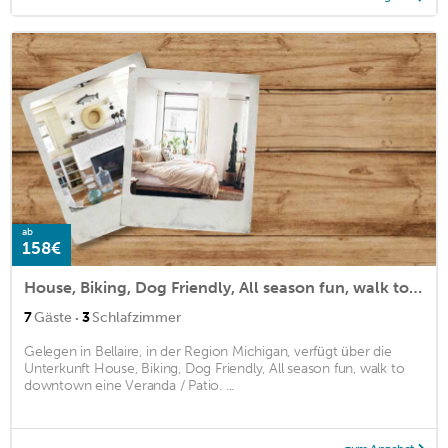
ab
158€
House, Biking, Dog Friendly, All season fun, walk to downtown
·
7
Gäste
3
Schlafzimmer
Gelegen in Bellaire, in der Region Michigan, verfügt über die
Unterkunft House, Biking, Dog Friendly, All season fun, walk to
downtown eine Veranda / Patio. ...