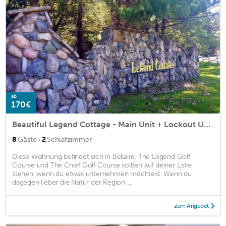
ab
170€
Beautiful Legend Cottage - Main Unit + Lockout Unit (Sleeps 8)
·
8
Gäste
2
Schlafzimmer
Diese Wohnung befindet sich in Bellaire. The Legend Golf
Course und The Chief Golf Course sollten auf deiner Liste
stehen, wenn du etwas unternehmen möchtest. Wenn du
dagegen lieber die Natur der Region ...
zum Angebot