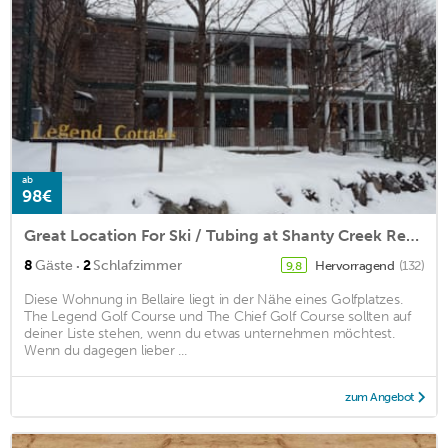
ab
98€
Great Location For Ski / Tubing at Shanty Creek Resorts!!
·
8
Gäste
2
Schlafzimmer
Hervorragend
(132)
9,8
Diese Wohnung in Bellaire liegt in der Nähe eines Golfplatzes.
The Legend Golf Course und The Chief Golf Course sollten auf
deiner Liste stehen, wenn du etwas unternehmen möchtest.
Wenn du dagegen lieber ...
zum Angebot