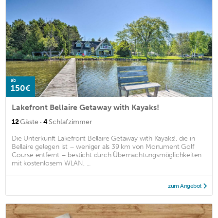
ab
150€
Lakefront Bellaire Getaway with Kayaks!
·
12
Gäste
4
Schlafzimmer
Die Unterkunft Lakefront Bellaire Getaway with Kayaks!, die in
Bellaire gelegen ist – weniger als 39 km von Monument Golf
Course entfernt – besticht durch Übernachtungsmöglichkeiten
mit kostenlosem WLAN, ...
zum Angebot