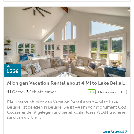
ab
156€
Michigan Vacation Rental about 4 Mi to Lake Bellaire!
·
11
Gäste
3
Schlafzimmer
Hervorragend
(1)
10
Die Unterkunft Michigan Vacation Rental about 4 Mi to Lake
Bellaire! ist gelegen in Bellaire. Sie ist 44 km von Monument Golf
Course entfernt gelegen und bietet kostenloses WLAN und eine
rund um die Uhr ...
zum Angebot