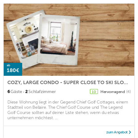
ab
180€
COZY, LARGE CONDO - SUPER CLOSE TO SKI SLOPES
·
6
Gäste
2
Schlafzimmer
Hervorragend
(4)
10
Diese Wohnung liegt in der Gegend Chief Golf Cottages, einem
Stadtteil von Bellaire. The Chief Golf Course und The Legend
Golf Course sollten auf deiner Liste stehen, wenn du etwas
unternehmen möchtest. ...
zum Angebot