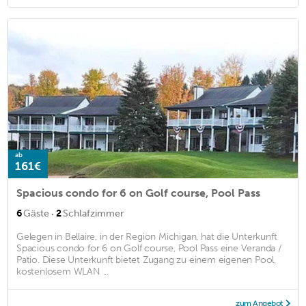
ab
161€
Spacious condo for 6 on Golf course, Pool Pass
·
6
Gäste
2
Schlafzimmer
Gelegen in Bellaire, in der Region Michigan, hat die Unterkunft
Spacious condo for 6 on Golf course, Pool Pass eine Veranda /
Patio. Diese Unterkunft bietet Zugang zu einem eigenen Pool,
kostenlosem WLAN ...
zum Angebot