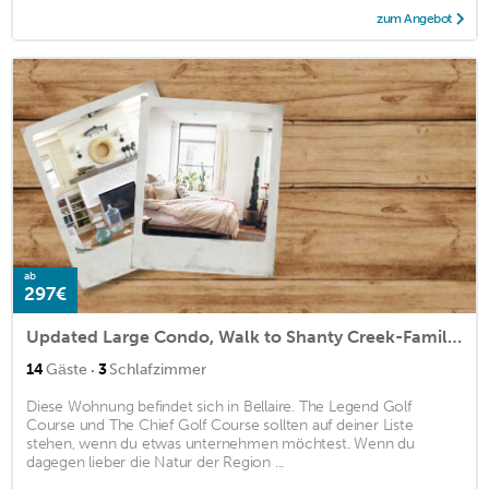
zum Angebot
ab
297€
Updated Large Condo, Walk to Shanty Creek-Family-Friends-Sauna & Pool Pass
·
14
Gäste
3
Schlafzimmer
Diese Wohnung befindet sich in Bellaire. The Legend Golf
Course und The Chief Golf Course sollten auf deiner Liste
stehen, wenn du etwas unternehmen möchtest. Wenn du
dagegen lieber die Natur der Region ...