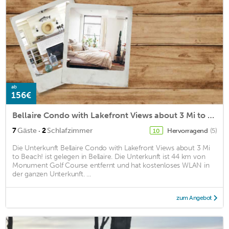
ab
156€
Bellaire Condo with Lakefront Views about 3 Mi to Beach!
·
7
Gäste
2
Schlafzimmer
Hervorragend
(5)
10
Die Unterkunft Bellaire Condo with Lakefront Views about 3 Mi
to Beach! ist gelegen in Bellaire. Die Unterkunft ist 44 km von
Monument Golf Course entfernt und hat kostenloses WLAN in
der ganzen Unterkunft. ...
zum Angebot