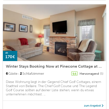
ab
170€
Winter Stays Booking Now at Pinecone Cottage at Shanty Creek!
·
6
Gäste
2
Schlafzimmer
Hervorragend
(5)
9,6
Diese Wohnung liegt in der Gegend Chief Golf Cottages, einem
Stadtteil von Bellaire. The Chief Golf Course und The Legend
Golf Course sollten auf deiner Liste stehen, wenn du etwas
unternehmen möchtest. ...
zum Angebot