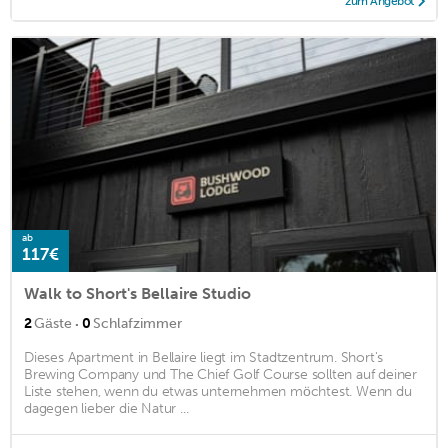
zum Angebot
ab
117€
Walk to Short's Bellaire Studio
·
2
Gäste
0
Schlafzimmer
Dieses Apartment in Bellaire liegt im Stadtzentrum. Short's
Brewing Company und The Chief Golf Course sollten auf deiner
Liste stehen, wenn du etwas unternehmen möchtest. Wenn du
dagegen lieber die Natur ...