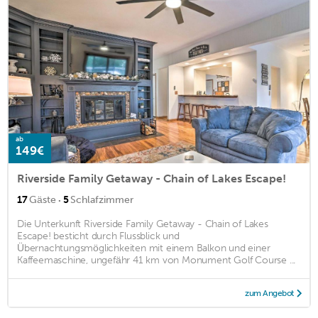
ab
149€
Riverside Family Getaway - Chain of Lakes Escape!
·
17
Gäste
5
Schlafzimmer
Die Unterkunft Riverside Family Getaway - Chain of Lakes
Escape! besticht durch Flussblick und
Übernachtungsmöglichkeiten mit einem Balkon und einer
Kaffeemaschine, ungefähr 41 km von Monument Golf Course ...
zum Angebot