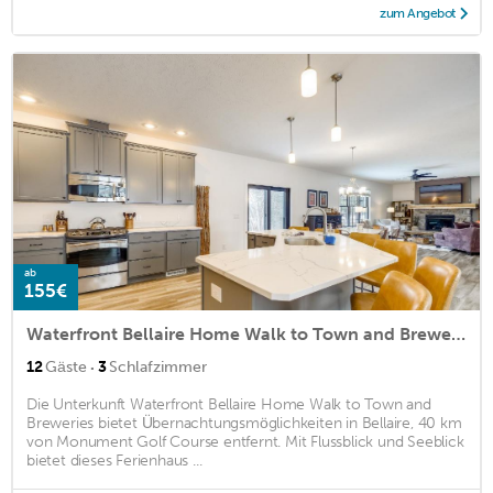
zum Angebot
ab
155€
Waterfront Bellaire Home Walk to Town and Breweries
·
12
Gäste
3
Schlafzimmer
Die Unterkunft Waterfront Bellaire Home Walk to Town and
Breweries bietet Übernachtungsmöglichkeiten in Bellaire, 40 km
von Monument Golf Course entfernt. Mit Flussblick und Seeblick
bietet dieses Ferienhaus ...