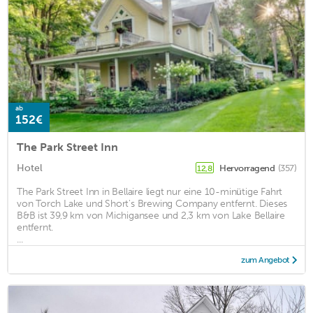
ab
152€
The Park Street Inn
Hotel
Hervorragend
(357)
12,8
The Park Street Inn in Bellaire liegt nur eine 10-minütige Fahrt
von Torch Lake und Short's Brewing Company entfernt. Dieses
B&B ist 39,9 km von Michigansee und 2,3 km von Lake Bellaire
entfernt.
...
zum Angebot