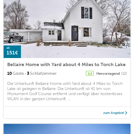
ab
151€
Bellaire Home with Yard about 4 Miles to Torch Lake
·
10
Gäste
3
Schlafzimmer
Hervorragend
(12)
9,4
Die Unterkunft Bellaire Home with Yard about 4 Miles to Torch
Lake ist gelegen in Bellaire. Die Unterkunft ist 41 km von
Monument Golf Course entfernt und verfügt über kostenloses
WLAN in der ganzen Unterkunft. ...
zum Angebot