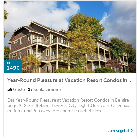
ab
149€
Year-Round Pleasure at Vacation Resort Condos in Bellaire
·
59
Gäste
17
Schlafzimmer
Das Year-Round Pleasure at Vacation Resort Condos in Bellaire
begrüßt Sie in Bellaire. Traverse City liegt 40 km vom Ferienhaus
entfernt und Petoskey erreichen Sie nach 49 km. ...
zum Angebot