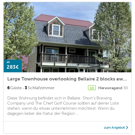
ab
283€
Large Townhouse overlooking Bellaire 2 blocks away
·
6
Gäste
3
Schlafzimmer
Hervorragend
(9)
10
Diese Wohnung befindet sich in Bellaire. Short's Brewing
Company und The Chief Golf Course sollten auf deiner Liste
stehen, wenn du etwas unternehmen möchtest. Wenn du
dagegen lieber die Natur der Region ...
zum Angebot