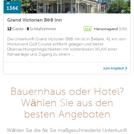
ab
136€
Grand Victorian B&B Inn
·
12
Gäste
6
Schlafzimmer
Hervorragend
(134)
12,4
Die Unterkunft Grand Victorian B&B Inn ist in Bellaire, 41 km von
Monument Golf Course entfernt gelegen und bietet
Übernachtungsmöglichkeiten mit kostenlosem WLAN einer
Klimaanlage und Zugang zu einem ...
zum Angebot
Bauernhaus oder Hotel?
Wählen Sie aus den
besten Angeboten
Wählen Sie die für Sie maßgeschneiderte Unterkunft