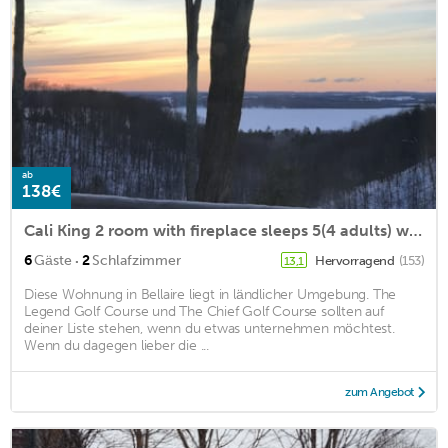
ab
138€
Cali King 2 room with fireplace sleeps 5(4 adults) with sunset lake views!
·
6
Gäste
2
Schlafzimmer
Hervorragend
(153)
13,1
Diese Wohnung in Bellaire liegt in ländlicher Umgebung. The
Legend Golf Course und The Chief Golf Course sollten auf
deiner Liste stehen, wenn du etwas unternehmen möchtest.
Wenn du dagegen lieber die ...
zum Angebot