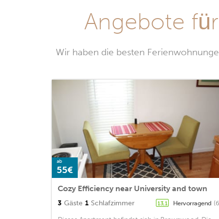
Angebote fü
Wir haben die besten Ferienwohnungen
ab
55€
Cozy Efficiency near University and town
3
Gäste
1
Schlafzimmer
Hervorragend
(
13,1