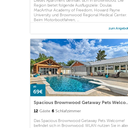
Dieses Apartment befindet sich in Brownwood. Die
Region bietet folgende Ausflugsziele: Doulas
MacArthur Academy of Freedom, Howard Payne
University und Brownwood Regional Medical Center.
Beim Motorbootfahren, ...
zum Angebo
ab
69€
Spacious Brownwood Getaw
12
Gäste
6
Schlafzimmer
Das Spacious Brownwood Getaway Pets Welcome!
befindet sich in Brownwood. WLAN nutzen Sie in alle