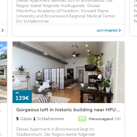
Dieses Apartment befindet sich in Brownwood. Die
D
Region bietet folgende Ausflugsziele: Doulas
S
MacArthur Academy of Freedom, Howard Payne
A
University und Brownwood Regional Medical Center.
M
Ein Schlafzimmer, ...
R
t
zum Angebot
ab
139€
ay Pets Welcome!
Gorgeous loft in historic building near HPU, restaurants, shops.
5
Gäste
1
Schlafzimmer
Hervorragend
(36)
13,3
Dieses Apartment in Brownwood liegt im
n
Stadtzentrum. Die Region bietet folgende