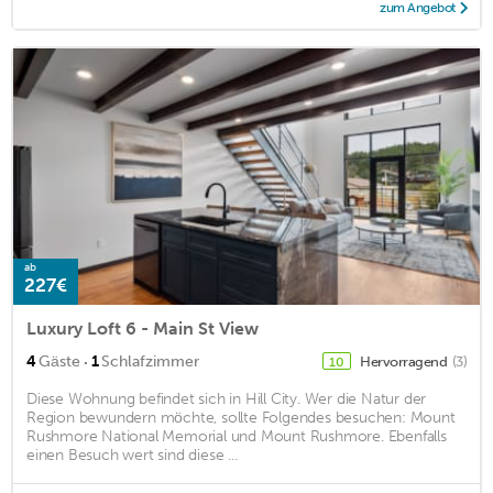
zum Angebot
ab
227€
Luxury Loft 6 - Main St View
·
4
Gäste
1
Schlafzimmer
Hervorragend
(3)
10
Diese Wohnung befindet sich in Hill City. Wer die Natur der
Region bewundern möchte, sollte Folgendes besuchen: Mount
Rushmore National Memorial und Mount Rushmore. Ebenfalls
einen Besuch wert sind diese ...