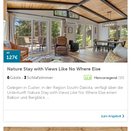
ab
127€
Nature Stay with Views Like No Where Else
·
6
Gäste
3
Schlafzimmer
Hervorragend
(15)
12,8
Gelegen in Custer, in der Region South-Dakota, verfügt über die
Unterkunft Nature Stay with Views Like No Where Else einen
Balkon und Bergblick. ...
zum Angebot