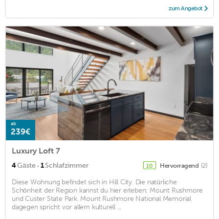
zum Angebot
ab
239€
Luxury Loft 7
·
4
Gäste
1
Schlafzimmer
Hervorragend
(2)
10
Diese Wohnung befindet sich in Hill City. Die natürliche
Schönheit der Region kannst du hier erleben: Mount Rushmore
und Custer State Park. Mount Rushmore National Memorial
dagegen spricht vor allem kulturell ...