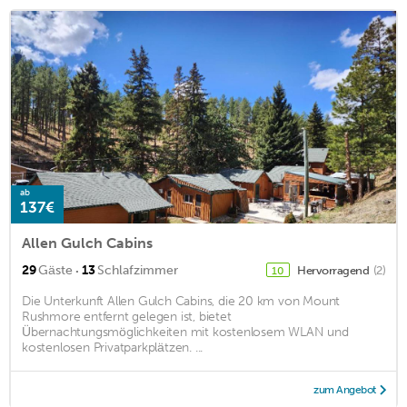
ab
137€
Allen Gulch Cabins
·
29
Gäste
13
Schlafzimmer
Hervorragend
(2)
10
Die Unterkunft Allen Gulch Cabins, die 20 km von Mount
Rushmore entfernt gelegen ist, bietet
Übernachtungsmöglichkeiten mit kostenlosem WLAN und
kostenlosen Privatparkplätzen. ...
zum Angebot