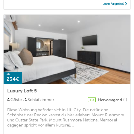
zum Angebot
ab
234€
Luxury Loft 5
·
4
Gäste
1
Schlafzimmer
Hervorragend
(1)
10
Diese Wohnung befindet sich in Hill City. Die natürliche
Schönheit der Region kannst du hier erleben: Mount Rushmore
und Custer State Park. Mount Rushmore National Memorial
dagegen spricht vor allem kulturell ...