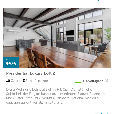
ab
447€
Presidential Luxury Loft 2
·
10
Gäste
3
Schlafzimmer
Hervorragend
(3)
10
Diese Wohnung befindet sich in Hill City. Die natürliche
Schönheit der Region kannst du hier erleben: Mount Rushmore
und Custer State Park. Mount Rushmore National Memorial
dagegen spricht vor allem kulturell ...