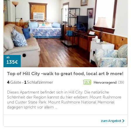
ab
135€
Top of Hill City -walk to great food, local art & more!
·
4
Gäste
1
Schlafzimmer
Hervorragend
(39)
13,3
Dieses Apartment befindet sich in Hill City. Die natürliche
Schönheit der Region kannst du hier erleben: Mount Rushmore
und Custer State Park. Mount Rushmore National Memorial
dagegen spricht vor allem ...
zum Angebot