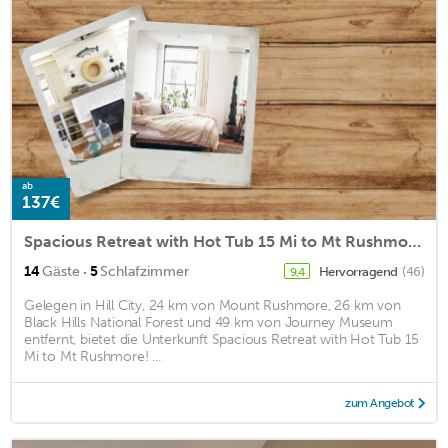
ab
137€
Spacious Retreat with Hot Tub 15 Mi to Mt Rushmore!
·
14
Gäste
5
Schlafzimmer
Hervorragend
(46)
9,4
Gelegen in Hill City, 24 km von Mount Rushmore, 26 km von
Black Hills National Forest und 49 km von Journey Museum
entfernt, bietet die Unterkunft Spacious Retreat with Hot Tub 15
Mi to Mt Rushmore! ...
zum Angebot