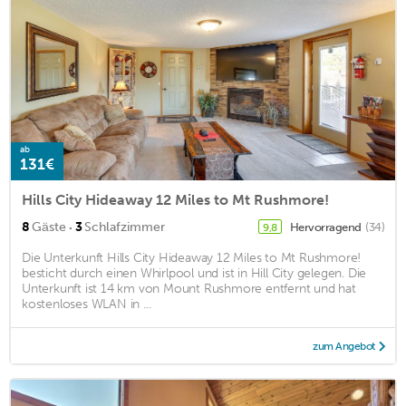
ab
131€
Hills City Hideaway 12 Miles to Mt Rushmore!
·
8
Gäste
3
Schlafzimmer
Hervorragend
(34)
9,8
Die Unterkunft Hills City Hideaway 12 Miles to Mt Rushmore!
besticht durch einen Whirlpool und ist in Hill City gelegen. Die
Unterkunft ist 14 km von Mount Rushmore entfernt und hat
kostenloses WLAN in ...
zum Angebot