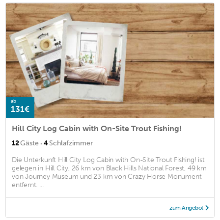
ab
131€
Hill City Log Cabin with On-Site Trout Fishing!
·
12
Gäste
4
Schlafzimmer
Die Unterkunft Hill City Log Cabin with On-Site Trout Fishing! ist
gelegen in Hill City, 26 km von Black Hills National Forest, 49 km
von Journey Museum und 23 km von Crazy Horse Monument
entfernt. ...
zum Angebot