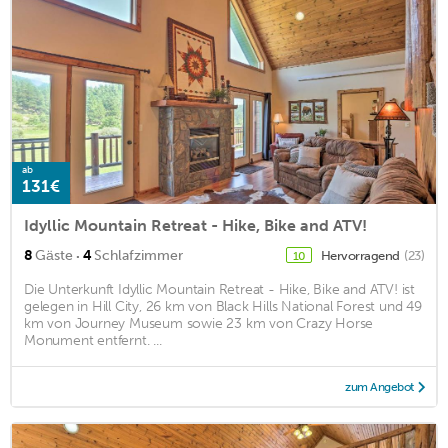
ab
131€
Idyllic Mountain Retreat - Hike, Bike and ATV!
·
8
Gäste
4
Schlafzimmer
Hervorragend
(23)
10
Die Unterkunft Idyllic Mountain Retreat - Hike, Bike and ATV! ist
gelegen in Hill City, 26 km von Black Hills National Forest und 49
km von Journey Museum sowie 23 km von Crazy Horse
Monument entfernt. ...
zum Angebot