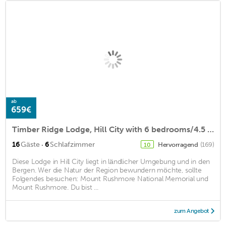
ab
659€
Timber Ridge Lodge, Hill City with 6 bedrooms/4.5 baths 7 acres, stream, meadow!
·
16
Gäste
6
Schlafzimmer
Hervorragend
(169)
10
Diese Lodge in Hill City liegt in ländlicher Umgebung und in den
Bergen. Wer die Natur der Region bewundern möchte, sollte
Folgendes besuchen: Mount Rushmore National Memorial und
Mount Rushmore. Du bist ...
zum Angebot