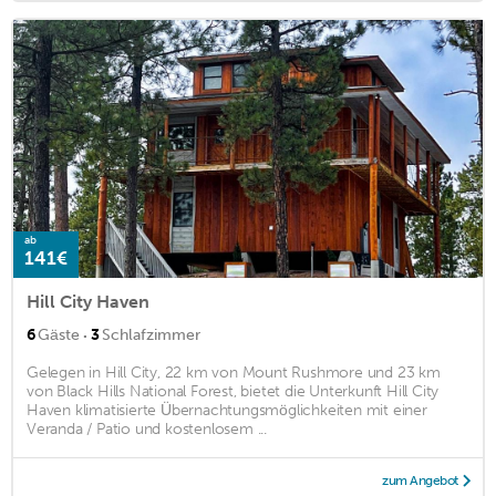
ab
141€
Hill City Haven
·
6
Gäste
3
Schlafzimmer
Gelegen in Hill City, 22 km von Mount Rushmore und 23 km
von Black Hills National Forest, bietet die Unterkunft Hill City
Haven klimatisierte Übernachtungsmöglichkeiten mit einer
Veranda / Patio und kostenlosem ...
zum Angebot