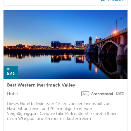
ab
62€
Best Western Merrimack Valley
Hotel
Ansprechend
(1263)
6,9
Dieses Hotel befindet sich 4,8 km von der Innenstadt von
Haverhill und eine rund 20-minütige Fahrt vom
Vergnügungspark Canobie Lake Park entfernt. Es bietet Ihnen
einen Whirlpool und Zimmer mit kostenfreiem ...