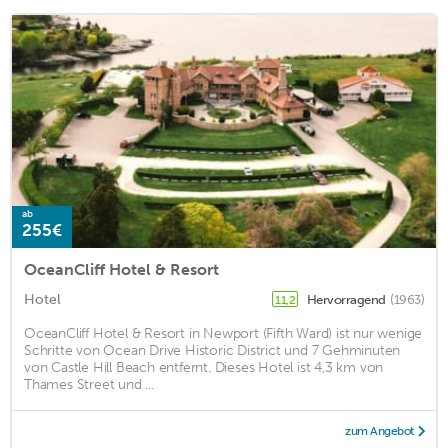
ab
255€
OceanCliff Hotel & Resort
Hotel
Hervorragend
(1963)
11,2
OceanCliff Hotel & Resort in Newport (Fifth Ward) ist nur wenige
Schritte von Ocean Drive Historic District und 7 Gehminuten
von Castle Hill Beach entfernt. Dieses Hotel ist 4,3 km von
Thames Street und ...
zum Angebot