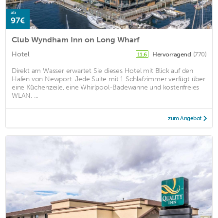
ab
97€
Club Wyndham Inn on Long Wharf
Hotel
Hervorragend
(770)
11,6
Direkt am Wasser erwartet Sie dieses Hotel mit Blick auf den
Hafen von Newport. Jede Suite mit 1 Schlafzimmer verfügt über
eine Küchenzeile, eine Whirlpool-Badewanne und kostenfreies
WLAN. ...
zum Angebot