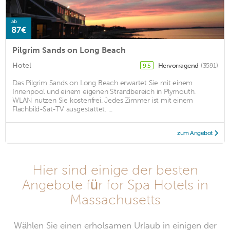
ab
87€
Pilgrim Sands on Long Beach
Hotel
Hervorragend
(3591)
9,5
Das Pilgrim Sands on Long Beach erwartet Sie mit einem
Innenpool und einem eigenen Strandbereich in Plymouth.
WLAN nutzen Sie kostenfrei. Jedes Zimmer ist mit einem
Flachbild-Sat-TV ausgestattet. ...
zum Angebot
Hier sind einige der besten
Angebote für for Spa Hotels in
Massachusetts
Wählen Sie einen erholsamen Urlaub in einigen der