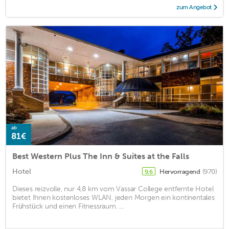
zum Angebot
ab
81€
Best Western Plus The Inn & Suites at the Falls
Hotel
Hervorragend
(970)
9,6
Dieses reizvolle, nur 4,8 km vom Vassar College entfernte Hotel
bietet Ihnen kostenloses WLAN, jeden Morgen ein kontinentales
Frühstück und einen Fitnessraum. ...