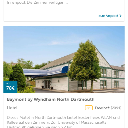
Innenpool. Die Zimmer verfügen ...
zum Angebot
ab
78€
Baymont by Wyndham North Dartmouth
Hotel
Fabelhaft
(2094)
8,1
Dieses Motel in North Dartmouth bietet kostenfreies WLAN und
Kaffee auf den Zimmern. Zur University of Massachusetts
Dartmouth gelangen Sie nach 3,2 km. ...