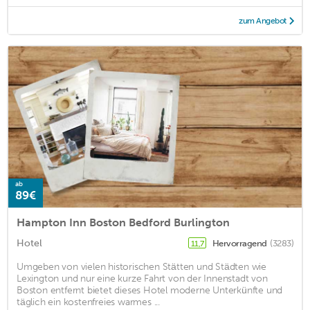
zum Angebot
ab
89€
Hampton Inn Boston Bedford Burlington
Hotel
Hervorragend
(3283)
11,7
Umgeben von vielen historischen Stätten und Städten wie
Lexington und nur eine kurze Fahrt von der Innenstadt von
Boston entfernt bietet dieses Hotel moderne Unterkünfte und
täglich ein kostenfreies warmes ...