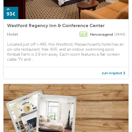
ab
93€
Westford Regency Inn & Conference Center
Hotel
Hervorragend
(3444)
10,5
Located just off I-495, this Westford, Massachusetts hotel has an
on-site restaurant, free WiFi, and an indoor swimming pool.
Kimball Farm is 2.9 km away. Each room features a flat-screen
cable TV and ...
zum Angebot