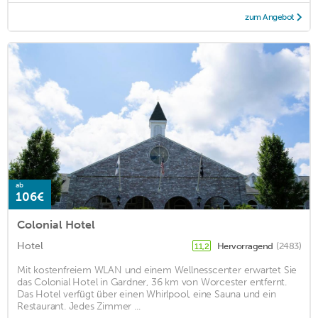
zum Angebot
ab
106€
Colonial Hotel
Hotel
Hervorragend
(2483)
11,2
Mit kostenfreiem WLAN und einem Wellnesscenter erwartet Sie
das Colonial Hotel in Gardner, 36 km von Worcester entfernt.
Das Hotel verfügt über einen Whirlpool, eine Sauna und ein
Restaurant. Jedes Zimmer ...