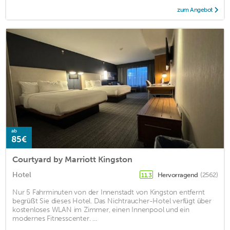
zum Angebot
ab
85€
Courtyard by Marriott Kingston
Hotel
Hervorragend
(2562)
11,3
Nur 5 Fahrminuten von der Innenstadt von Kingston entfernt
begrüßt Sie dieses Hotel. Das Nichtraucher-Hotel verfügt über
kostenloses WLAN im Zimmer, einen Innenpool und ein
modernes Fitnesscenter. ...