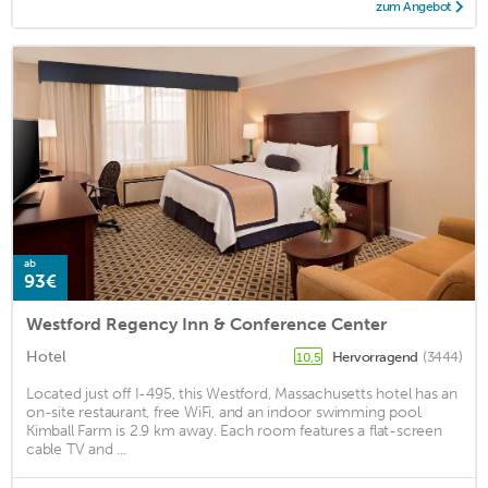
zum Angebot
ab
93€
Westford Regency Inn & Conference Center
Hotel
Hervorragend
(3444)
10,5
Located just off I-495, this Westford, Massachusetts hotel has an
on-site restaurant, free WiFi, and an indoor swimming pool.
Kimball Farm is 2.9 km away. Each room features a flat-screen
cable TV and ...