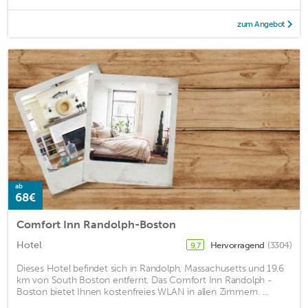
zum Angebot
ab
68€
Comfort Inn Randolph-Boston
Hotel
Hervorragend
(3304)
9,7
Dieses Hotel befindet sich in Randolph, Massachusetts und 19,6
km von South Boston entfernt. Das Comfort Inn Randolph -
Boston bietet Ihnen kostenfreies WLAN in allen Zimmern. ...