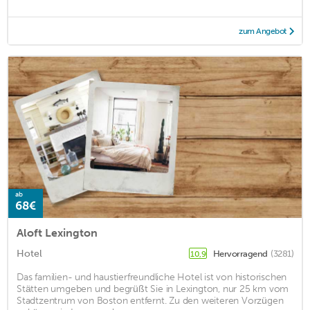
zum Angebot
ab
68€
Aloft Lexington
Hotel
Hervorragend
(3281)
10,9
Das familien- und haustierfreundliche Hotel ist von historischen
Stätten umgeben und begrüßt Sie in Lexington, nur 25 km vom
Stadtzentrum von Boston entfernt. Zu den weiteren Vorzügen