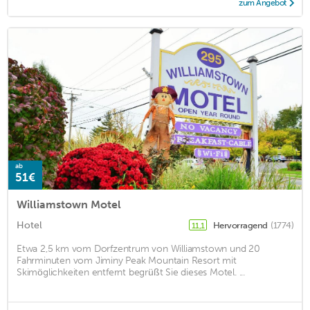
zum Angebot
ab
51€
Williamstown Motel
Hotel
Hervorragend
(1774)
11,1
Etwa 2,5 km vom Dorfzentrum von Williamstown und 20
Fahrminuten vom Jiminy Peak Mountain Resort mit
Skimöglichkeiten entfernt begrüßt Sie dieses Motel. ...