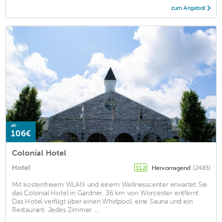
zum Angebot
ab
106€
Colonial Hotel
Hotel
Hervorragend
(2483)
11,2
Mit kostenfreiem WLAN und einem Wellnesscenter erwartet Sie
das Colonial Hotel in Gardner, 36 km von Worcester entfernt.
Das Hotel verfügt über einen Whirlpool, eine Sauna und ein
Restaurant. Jedes Zimmer ...