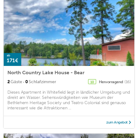
ab
171€
North Country Lake House - Bear
·
2
Gäste
0
Schlafzimmer
Hervorragend
(16)
10
Dieses Apartment in Whitefield liegt in ländlicher Umgebung und
direkt am Wasser. Sehenswürdigkeiten wie Museum der
Bethlehem Heritage Society und Teatro Colonial sind genauso
interessant wie die Attraktionen ...
zum Angebot