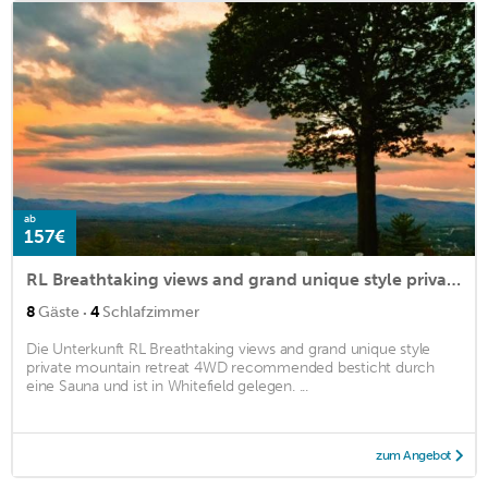
ab
157€
RL Breathtaking views and grand unique style private mountain retreat 4WD recommended
·
8
Gäste
4
Schlafzimmer
Die Unterkunft RL Breathtaking views and grand unique style
private mountain retreat 4WD recommended besticht durch
eine Sauna und ist in Whitefield gelegen. ...
zum Angebot