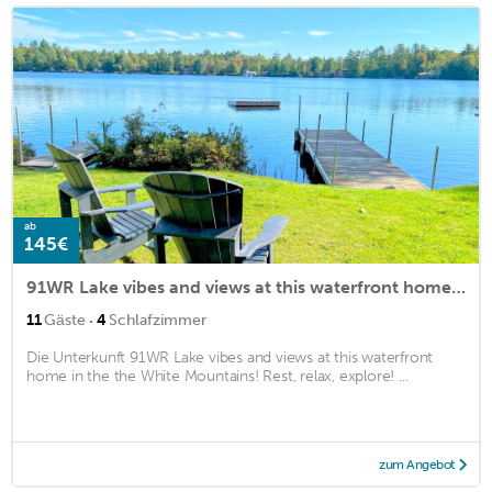
ab
145€
91WR Lake vibes and views at this waterfront home in the the White Mountains! Rest, relax, explore!
·
11
Gäste
4
Schlafzimmer
Die Unterkunft 91WR Lake vibes and views at this waterfront
home in the the White Mountains! Rest, relax, explore! ...
zum Angebot