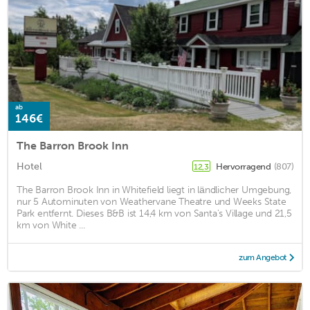
ab
146€
The Barron Brook Inn
Hotel
Hervorragend
(807)
12,3
The Barron Brook Inn in Whitefield liegt in ländlicher Umgebung,
nur 5 Autominuten von Weathervane Theatre und Weeks State
Park entfernt. Dieses B&B ist 14,4 km von Santa's Village und 21,5
km von White ...
zum Angebot