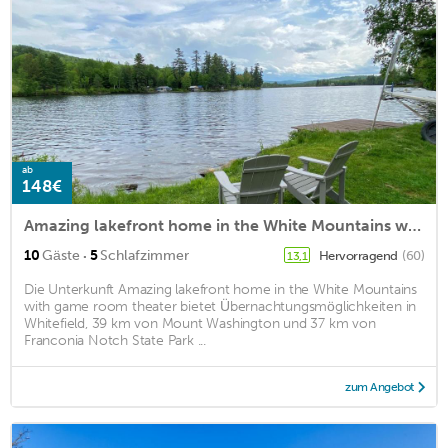
ab
148€
Amazing lakefront home in the White Mountains with game room theater
·
10
Gäste
5
Schlafzimmer
Hervorragend
(60)
13,1
Die Unterkunft Amazing lakefront home in the White Mountains
with game room theater bietet Übernachtungsmöglichkeiten in
Whitefield, 39 km von Mount Washington und 37 km von
Franconia Notch State Park ...
zum Angebot