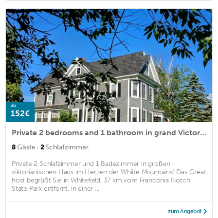
ab
152€
Private 2 bedrooms and 1 bathroom in grand Victorian home in the heart of the Whiite Mountains! Great host
·
8
Gäste
2
Schlafzimmer
Private 2 Schlafzimmer und 1 Badezimmer in großen
viktorianischen Haus im Herzen der Whiite Mountains! Das Great
host begrüßt Sie in Whitefield, 37 km vom Franconia Notch
State Park entfernt, in einer ...
zum Angebot