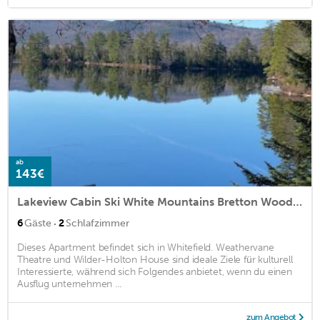
ab
143€
Lakeview Cabin Ski White Mountains Bretton Woods Ice Castles Cannon Loon Firepit
·
6
Gäste
2
Schlafzimmer
Dieses Apartment befindet sich in Whitefield. Weathervane
Theatre und Wilder-Holton House sind ideale Ziele für kulturell
Interessierte, während sich Folgendes anbietet, wenn du einen
Ausflug unternehmen ...
zum Angebot