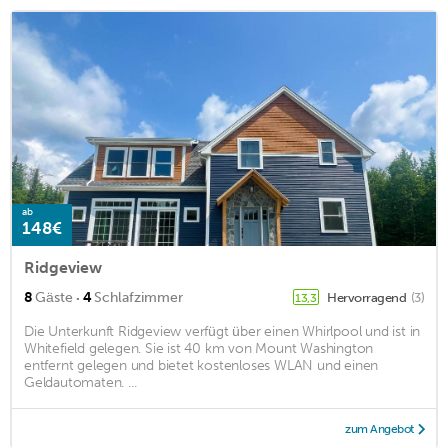
ab
148€
Ridgeview
·
8
Gäste
4
Schlafzimmer
Hervorragend
(3)
13,3
Die Unterkunft Ridgeview verfügt über einen Whirlpool und ist in
Whitefield gelegen. Sie ist 40 km von Mount Washington
entfernt gelegen und bietet kostenloses WLAN und einen
Geldautomaten. ...
zum Angebot