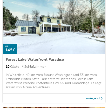
ab
145€
Forest Lake Waterfront Paradise
·
10
Gäste
4
Schlafzimmer
In Whitefield, 42 km vom Mount Washington und 33 km vom
Franconia Notch State Park entfernt, bietet das Forest Lake
Waterfront Paradise kostenfreies WLAN und Klimaanlage. Es liegt
48 km von Alpine Adventures ...
zum Angebot