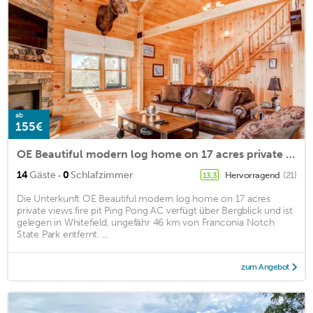
ab
155€
OE Beautiful modern log home on 17 acres private views fire pit Ping Pong AC
·
14
Gäste
0
Schlafzimmer
Hervorragend
(21)
13,3
Die Unterkunft OE Beautiful modern log home on 17 acres
private views fire pit Ping Pong AC verfügt über Bergblick und ist
gelegen in Whitefield, ungefähr 46 km von Franconia Notch
State Park entfernt. ...
zum Angebot