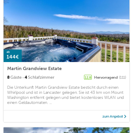
ab
144€
Martin Grandview Estate
·
8
Gäste
4
Schlafzimmer
Hervorragend
(111)
12,8
Die Unterkunft Martin Grandview Estate besticht durch einen
Whirlpool und ist in Lancaster gelegen. Sie ist 43 km von Mount
Washington entfernt gelegen und bietet kostenloses WLAN und
einen Geldautomaten. ...
zum Angebot