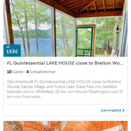
ab
153€
FL Quintessential LAKE HOUSE close to Bretton Woods Santas Village and Forest Lake State Park
·
10
Gäste
4
Schlafzimmer
Die Unterkunft FL Quintessential LAKE HOUSE close to Bretton
Woods Santas Village and Forest Lake State Park mit Seeblick
befindet sich in Whitefield, 42 km von Mount Washington und 37
km von Franconia ...
zum Angebot