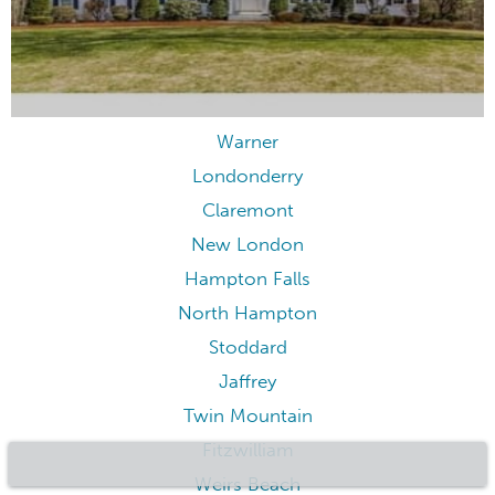
Warner
Londonderry
Claremont
New London
Hampton Falls
North Hampton
Stoddard
Jaffrey
Twin Mountain
Fitzwilliam
Weirs Beach