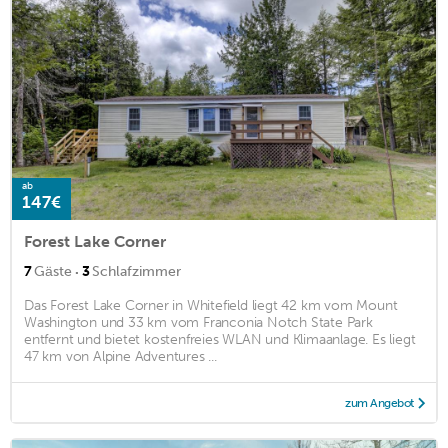
ab
147€
Forest Lake Corner
·
7
Gäste
3
Schlafzimmer
Das Forest Lake Corner in Whitefield liegt 42 km vom Mount
Washington und 33 km vom Franconia Notch State Park
entfernt und bietet kostenfreies WLAN und Klimaanlage. Es liegt
47 km von Alpine Adventures ...
zum Angebot